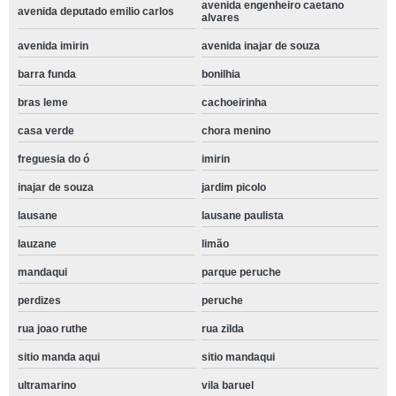
avenida engenheiro caetano
avenida deputado emilio carlos
alvares
avenida imirin
avenida inajar de souza
barra funda
bonilhia
bras leme
cachoeirinha
casa verde
chora menino
freguesia do ó
imirin
inajar de souza
jardim picolo
lausane
lausane paulista
lauzane
limão
mandaqui
parque peruche
perdizes
peruche
rua joao ruthe
rua zilda
sitio manda aqui
sitio mandaqui
ultramarino
vila baruel