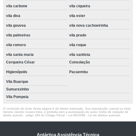
vila carbone
vila ciqueira
vila diva
vila ester
vila gouvea
vila nova cachoeirinha
vila palmeiras
vila prado
vila romero
vila roque
vila santa maria
vila santista
Cerqueira César
Consolação
Higienópolis
Pacaembu
Vila Buarque
Sumarezinho
Vila Pompeia
O conteúdo do texto desta página é de direito reservado. Sua reprodução, parcial ou total,
mesmo citando nossos links, é proibida sem a autorização do autor. Crime de violação de
direito autoral – artigo 184 do Código Penal –
Lei 9610/98 - Lei de direitos autorais
.
Antártica Assistência Técnica