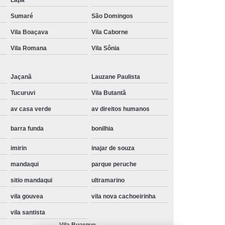
Instalação de Maquina de Lavar Samsung
Sumaré
São Domingos
oupa
Instalação Maquina de Lavar Roupa
Vila Boaçava
Vila Caborne
ng
Instalação Maquina Lavar e Seca
Vila Romana
Vila Sônia
pa
Instalar Maquina de Lavar Samsung
Jaçanã
Lauzane Paulista
Maquina de Lavar Roupa Instalação
Tucuruvi
Vila Butantã
 Lavar
Instalação de Lava e Seca
av casa verde
av direitos humanos
Instalação de Maquina Lava e Seca
barra funda
bonilhia
va e Seca Samsung
Instalação Lava Seca
nstalação Maquina Lava e Seca Samsung
imirin
inajar de souza
mandaqui
parque peruche
Seca
Lava e Seca Instalação
sitio mandaqui
ultramarino
Samsung Instalação Lava e Seca
vila gouvea
vila nova cachoeirinha
ogão a Gas
Manutenção de Fogão Cooktop
vila santista
olux
Manutenção em Fogão
Vila Buarque