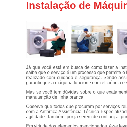
Instalação de Máqui
Assistência
técnicas d
fogão
Assistência
técnicas d
microonda
Conserto d
máquinas d
lavar
Consertos 
Já que você está em busca de como fazer a inst
adega
saiba que o serviço é um processo que permite o
realizado com cuidado e segurança. Sendo assi
Consertos 
garantir que a máquina funcione com eficiência e
geladeiras
expositora
Mas se você tem dúvidas sobre o que exatamente 
manutenção de linha branca.
Instalação 
Observe que todos que procuram por serviços re
fogões
com a Antártica Assistência Técnica Especializada
Instalação 
agilidade. Também, por já serem de confiança, pri
máquinas d
Em virtude dos elementos mencionados, é-se leva
lavar roup