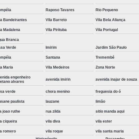
Instalação de Maquina de Lavar Roupa
ompéia
Raposo Tavares
Rio Pequeno
Instalação Eletrica Maquina de Lavar R
la Bandeirantes
Vila Barreto
Vila Bela Aliança
Instalação Maquina de Lavar Samsu
la Madalena
Vila Pirituba
Vila Portugal
Instalação para Maquina de Lavar Rou
ua Branca
sa Verde
Imirim
Jardim São Paulo
Instalar Maquina Lavar Roupa
ompéia
Santana
Tremembé
Samsung Instalação Maquina de
la Maria
Vila Medeiros
Zona Norte
Instalação de Lava e Seca Samsung
enida engenheiro
avenida imirin
avenida inajar de souza
Instalação Lava e Seca
Instalação La
etano alvares
Instalação Maquina Lava e Seca
I
sa verde
chora menino
freguesia do ó
usane paulista
lauzane
limão
Instalação Samsung Lava e 
a joao ruthe
rua zilda
sitio manda aqui
Lava e Seca Samsung Instalação
la ciqueira
vila diva
vila ester
Manutenção de Fogão
Manutenção de F
la romero
vila roque
vila santa maria
Manutenção de Fogão Electr
Higienópolis
Pacaembu