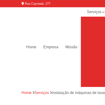
Rua Cayowaá, 277
Serviços
Assistênci
para
máquinas d
lavar
Assistênci
técnica ar
Home
Empresa
Missão
condicionad
portáteis
Assistênci
técnica de
geladeiras
Assistênci
técnica de
refrigerador
Home
Serviços
instalação de máquinas de lava
Assistênci
técnica de
secadoras