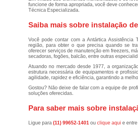
funcione de forma apropriada, você deve conhecer
Instalações 
Técnica Especializada.
lava e sec
Saiba mais sobre instalação d
Manutençõe
de fogão
Você pode contar com a Antártica Assistência
Manutençõe
região, para obter o que precisa quando se tr
em freezer
oferecer serviços de manutenção em freezers, máq
secadoras, fogões, balcão, entre outras especiali
Atuando no mercado desde 1977, a organização 
estrutura necessária de equipamentos e profissi
agilidade, rapidez e eficiência, garantindo a melh
Gostou? Não deixe de falar com a equipe de prof
soluções oferecidas.
Para saber mais sobre instala
Ligue para
(11) 99652-1401
ou
clique aqui
e entre