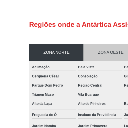
Regiões onde a Antártica Assi
ZONA NORTE
ZONA OESTE
Aclimação
Bela Vista
Be
Cerqueira César
Consolação
Gl
Parque Dom Pedro
Região Central
Re
Trianon Masp
Vila Buarque
Alto da Lapa
Alto de Pinheiros
Ba
Freguesia do Ó
Instituto da Previdência
Ja
Jardim Namba
Jardim Primavera
La