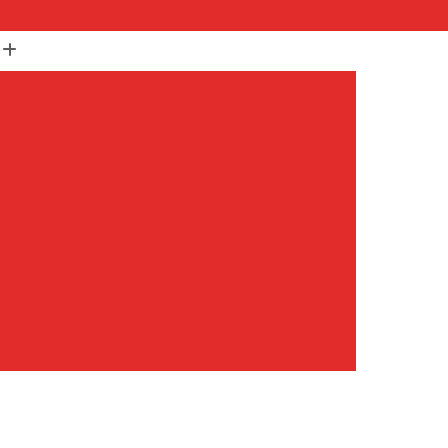
(11) 99652-1401
(11) 3673-1948
r
Assistencia Maquina Lavar
r
Assistencia Tecnica Maquina de Lavar
Maquina de Lavar Samsung
g
Assistencia Tecnica para Maquina de Lavar
Samsung Maquina de Lavar
avar e Secar
Maquina de Lavar Assistencia
Tecnica Maquina de Lavar
avar Assistencia Tecnica
atil Assistencia Tecnica
ondicionado Philco Portatil
Ar Condicionado Portatil