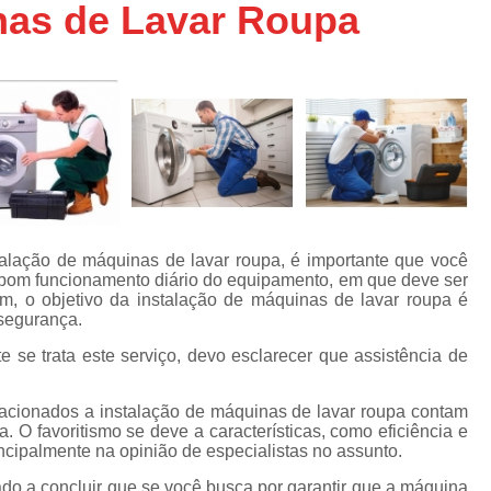
nas de Lavar Roupa
Assistencia Tecnica Ar C
s
e
Assistencia Tecnica Ar C
Assistencia Tecnica Ar 
s
e
Assistencia Tecnica de
s
Assistencia Tecnica de Ar
e
e
Assistencia Tecnica em
Assistencia Tecnica para Ar Condicionado 
de
alação de máquinas de lavar roupa, é importante que você
Assistencia Tecnica de Geladeira Electrolu
 bom funcionamento diário do equipamento, em que deve ser
m, o objetivo da instalação de máquinas de lavar roupa é
Assistencia Tecnica Geladeira
A
de
 segurança.
Assistencia Tecnica Resfriar Geladeira
s
se trata este serviço, devo esclarecer que assistência de
Electrolux Geladeira Assistencia Te
de
lacionados a instalação de máquinas de lavar roupa contam
Geladeira Electrolux Assistencia Tecni
. O favoritismo se deve a características, como eficiência e
de
ncipalmente na opinião de especialistas no assunto.
Assistencia Tecnica de Refrigerador Electrolu
e
do a concluir que se você busca por garantir que a máquina
a