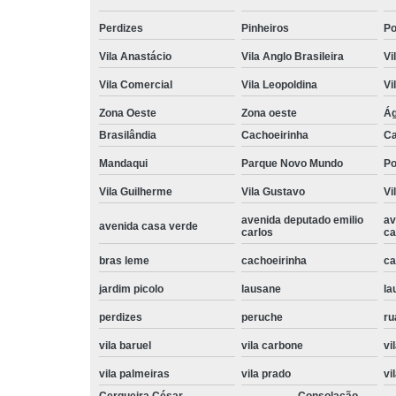
Perdizes
Pinheiros
P
Vila Anastácio
Vila Anglo Brasileira
Vi
Vila Comercial
Vila Leopoldina
Vi
Zona Oeste
Zona oeste
Ág
Brasilândia
Cachoeirinha
Ca
Mandaqui
Parque Novo Mundo
P
Vila Guilherme
Vila Gustavo
Vi
avenida deputado emilio
av
avenida casa verde
carlos
ca
bras leme
cachoeirinha
ca
jardim picolo
lausane
la
perdizes
peruche
ru
vila baruel
vila carbone
vi
vila palmeiras
vila prado
vi
Cerqueira César
Consolação