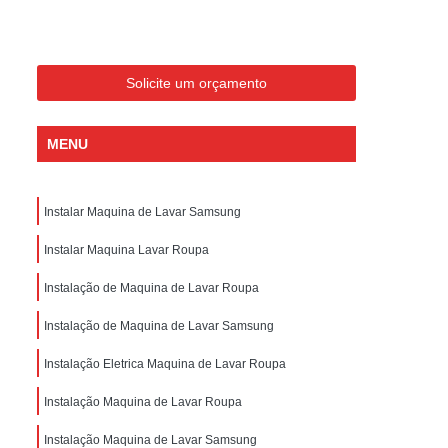
ondicionado Portatil Consul
ondicionado Portatil Philco
Condicionado Tipo Portatil
Solicite um orçamento
 Ar Condicionado Portatil
MENU
 Condicionado Portatil Philco
 Ar Condicionado Portatil
Instalar Maquina de Lavar Samsung
Portatil
Assistencia Tecnica de Geladeira
x
Assistencia Tecnica Electrolux Geladeira
Instalar Maquina Lavar Roupa
ssistencia Tecnica Geladeira Electrolux
Instalação de Maquina de Lavar Roupa
Electrolux Assistencia Tecnica Geladeira
Instalação de Maquina de Lavar Samsung
cnica
Geladeira Assistencia Tecnica
Instalação Eletrica Maquina de Lavar Roupa
ca
Assistencia Tecnica de Refrigerador
Instalação Maquina de Lavar Roupa
x
Assistencia Tecnica Electrolux Refrigerador
Instalação Maquina de Lavar Samsung