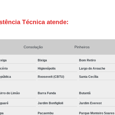
Conserto Adega de Vinho
Conse
Conserto de Adega Brastemp
stência Técnica atende:
Conserto de Adega de Vinho
Conserto 
Assistencia Tecnica e Conserto Geladeira E
Conserto de Geladeira Expositora de Bebid
Consolação
Pinheiros
Conserto e Assistenci
Conserto e Manutenção de Geladeira Expo
xiga
Bixiga
Bom Retiro
Conserto Geladeira Expositora
icério
Higienópolis
Largo do Arouche
pública
Roosevelt (CBTU)
Santa Cecília
Conserto para Geladeira Expositora 
Brastemp Instalação Fogão
Instalaç
irro do Limão
Barra Funda
Butantã
Instalação de Fogão Brastemp
guaré
Jardim Bonfiglioli
Jardim Everest
Instalação de Fogão de Embutir
Instalaç
Instalação Fogão Brastemp
Instalação 
pa
Pacaembu
Parque Monteiro Soares