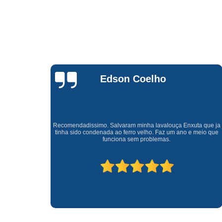
Waldirene
Monteiro
a que ja
Uma empresa á 41 anos no mercado que sempre valoriza o
meio que
cliente ótimo atendimento com garantia de todos o serviços.