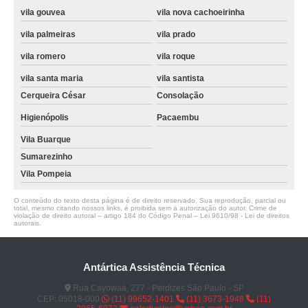
vila gouvea
vila nova cachoeirinha
vila palmeiras
vila prado
vila romero
vila roque
vila santa maria
vila santista
Cerqueira César
Consolação
Higienópolis
Pacaembu
Vila Buarque
Sumarezinho
Vila Pompeia
O conteúdo do texto desta página é de direito reservado. Sua reprodução, parcial ou
total, mesmo citando nossos links, é proibida sem a autorização do autor. Crime de
violação de direito autoral – artigo 184 do Código Penal –
Lei 9610/98 - Lei de direitos
autorais
.
Antártica Assistência Técnica
Rua Cayowaá, 277 - Perdizes São Paulo - SP
CEP: 05018-000
(11) 99652-1401
(11) 3673-1948
(11)