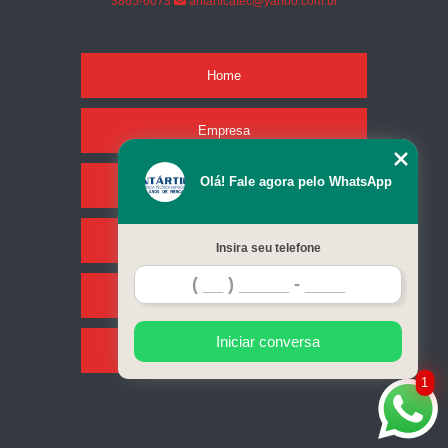
3865-6073
antarticatec@yahoo.com.br
Home
Empresa
Olá! Fale agora pelo WhatsApp
Missão
Serviços
Insira seu telefone
Contato
Iniciar conversa
Mapa do site
1