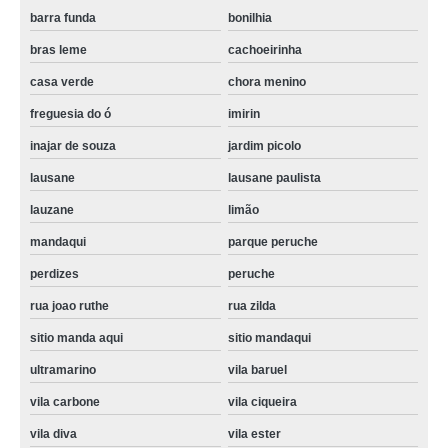
barra funda
bonilhia
bras leme
cachoeirinha
casa verde
chora menino
freguesia do ó
imirin
inajar de souza
jardim picolo
lausane
lausane paulista
lauzane
limão
mandaqui
parque peruche
perdizes
peruche
rua joao ruthe
rua zilda
sitio manda aqui
sitio mandaqui
ultramarino
vila baruel
vila carbone
vila ciqueira
vila diva
vila ester