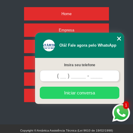
Home
Empresa
Olá! Fale agora pelo WhatsApp
Missão
Serviços
Insira seu telefone
Contato
Iniciar conversa
Mapa do site
1
Copyright © Antártica Assistência Técnica (Lei 9610 de 19/02/1998)