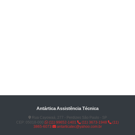
Antártica Assistência Técnica
Rua Cayowaá, 277 - Perdizes São Paulo - SP
CEP: 05018-000
(11) 99652-1401
(11) 3673-1948
(11)
3865-6073
antarticatec@yahoo.com.br