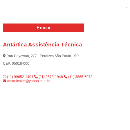
Os campos com * são obrigatórios
Enviar
Antártica Assistência Técnica
Rua Cayowaá, 277 - Perdizes São Paulo - SP
CEP: 05018-000
(11) 99652-1401
(11) 3673-1948
(11) 3865-6073
antarticatec@yahoo.com.br