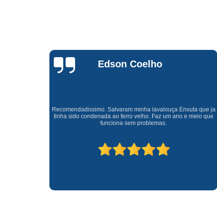
Waldirene
Monteiro
a que ja
Uma empresa á 41 anos no mercado que sempre valoriza o
meio que
cliente ótimo atendimento com garantia de todos o serviços.