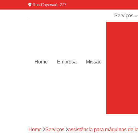
Rua Cayowaá, 277
Serviços
Assistênci
para
máquinas d
lavar
Assistênci
técnica ar
Home
Empresa
Missão
condicionad
portáteis
Assistênci
técnica de
geladeiras
Assistênci
técnica de
refrigerador
Assistênci
Home
Serviços
assistência para máquinas de l
técnica de
secadoras