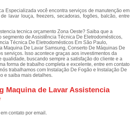
Assistencia Tecnica Refrigerador
As
de
ica Especializada você encontra serviços de manutenção em
Assistencia Tecnica R
a
e lavar louça, freezers, secadoras, fogões, balcão, entre
Assistencia Tecnica Refrigerador Electrolux
s
stencia tecnica orçamento Zona Oeste? Saiba que a
Refrigerador Assistencia Tecnica
R
no segmento de Assistência Técnica De Eletrodomésticos,
s
ência Técnica De Eletrodomésticos Em São Paulo,
Assistencia Tecnica Lavadora Secadora Sa
nica Maquina De Lavar Samsung, Conserto De Máquinas De
os serviços. Isso acontece graças aos investimentos da
Assistencia Tecnica Maquina Secadora d
e qualidade, buscando sempre a satisfação do cliente e a
a forma de trabalho completa e excelente, entre em contato
Assistencia Tecnica Sa
, nós trabalhamos com Instalação De Fogão e Instalação De
Assistencia Tecnica Samsung Seca
o e saiba mais detalhes.
Assistencia Tecnica Secadora a Gas
g Maquina de Lavar Assistencia
Assistencia Tecnica Secadora Enxuta
e
Assistancia Tecnica para Fogão Co
 em contato por email.
Assistencia Tecnica de Fogão Br
Assistencia Tecnica Fogao a Gas