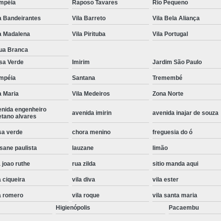
mpéia
Raposo Tavares
Rio Pequeno
Instalação de Maquina de Lavar Roupa
a Bandeirantes
Vila Barreto
Vila Bela Aliança
Instalação Eletrica Maquina de Lavar R
a Madalena
Vila Pirituba
Vila Portugal
Instalação Maquina de Lavar Samsu
ua Branca
Instalação para Maquina de Lavar Rou
sa Verde
Imirim
Jardim São Paulo
mpéia
Santana
Tremembé
Instalar Maquina Lavar Roupa
a Maria
Vila Medeiros
Zona Norte
Samsung Instalação Maquina de
enida engenheiro
Instalação de Lava e Seca Samsung
avenida imirin
avenida inajar de souza
etano alvares
Instalação Lava e Seca
Instalação La
sa verde
chora menino
freguesia do ó
Instalação Maquina Lava e Seca
I
sane paulista
lauzane
limão
Instalação Samsung Lava e 
 joao ruthe
rua zilda
sitio manda aqui
Lava e Seca Samsung Instalação
a ciqueira
vila diva
vila ester
a romero
vila roque
vila santa maria
Manutenção de Fogão
Manutenção de F
Higienópolis
Pacaembu
Manutenção de Fogão Electr