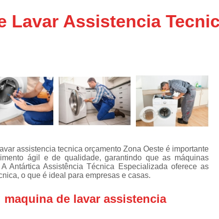
Assistencia Tecnica Ar C
s
 Lavar Assistencia Tecni
e
Assistencia Tecnica Ar C
Assistencia Tecnica Ar 
s
e
Assistencia Tecnica de
s
Assistencia Tecnica de Ar
e
e
Assistencia Tecnica em
Assistencia Tecnica para Ar Condicionado 
de
Assistencia Tecnica de Geladeira Electrolu
Assistencia Tecnica Geladeira
A
de
var assistencia tecnica orçamento Zona Oeste é importante
Assistencia Tecnica Resfriar Geladeira
mento ágil e de qualidade, garantindo que as máquinas
s
A Antártica Assistência Técnica Especializada oferece as
Electrolux Geladeira Assistencia Te
de
nica, o que é ideal para empresas e casas.
Geladeira Electrolux Assistencia Tecni
maquina de lavar assistencia
de
Assistencia Tecnica de Refrigerador Electrolu
e
a