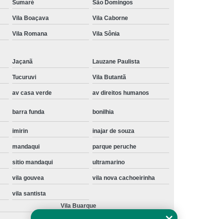
Sumaré
São Domingos
Instalação de Maquina de Lavar Samsung
Vila Boaçava
Vila Caborne
oupa
Instalação Maquina de Lavar Roupa
Vila Romana
Vila Sônia
ng
Instalação Maquina Lavar e Seca
pa
Instalar Maquina de Lavar Samsung
Jaçanã
Lauzane Paulista
Tucuruvi
Vila Butantã
Maquina de Lavar Roupa Instalação
av casa verde
av direitos humanos
 Lavar
Instalação de Lava e Seca
Instalação de Maquina Lava e Seca
barra funda
bonilhia
va e Seca Samsung
Instalação Lava Seca
imirin
inajar de souza
nstalação Maquina Lava e Seca Samsung
mandaqui
parque peruche
Seca
Lava e Seca Instalação
sitio mandaqui
ultramarino
Samsung Instalação Lava e Seca
vila gouvea
vila nova cachoeirinha
vila santista
ogão a Gas
Manutenção de Fogão Cooktop
Vila Buarque
olux
Manutenção em Fogão