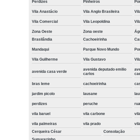
Perdizes
Pinheiros
Po
Vila Anastácio
Vila Anglo Brasileira
Vil
Vila Comercial
Vila Leopoldina
Vil
Zona Oeste
Zona oeste
Ág
Brasilândia
Cachoeirinha
Ca
Mandaqui
Parque Novo Mundo
Po
Vila Guilherme
Vila Gustavo
Vil
avenida deputado emilio
av
avenida casa verde
carlos
ca
bras leme
cachoeirinha
ca
jardim picolo
lausane
lau
perdizes
peruche
rua
vila baruel
vila carbone
vil
vila palmeiras
vila prado
vil
Cerqueira César
Consolação
Sumarezinho