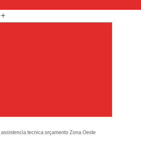
(11) 99652-1401
(11) 3673-1948
r
Assistencia Maquina Lavar
r
Assistencia Tecnica Maquina de Lavar
Maquina de Lavar Samsung
g
Assistencia Tecnica para Maquina de Lavar
Samsung Maquina de Lavar
avar e Secar
Maquina de Lavar Assistencia
Tecnica Maquina de Lavar
avar Assistencia Tecnica
atil Assistencia Tecnica
ondicionado Philco Portatil
assistencia tecnica orçamento Zona Oeste
Ar Condicionado Portatil