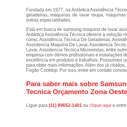
Instalações 
Fundada em 1977, na Antártica Assistência Técn
lava e sec
geladeiras, máquinas de lavar roupa, máquinas d
outras especialidades.
Manutençõe
de fogão
Está em busca de samsung maquina de lavar assi
Antártica Assistência Técnica oferece a solução 
Manutençõe
como, Assistência Técnica De Geladeiras, Assist
em freezer
Assistencia Maquina De Lavar, Assistencia Tec
Lavar, Assistencia Tecnica Microondas, entre outr
empresa com ótimos profissionais e instalações d
excelência em produtos e trabalhos. Possuímos um
para obter mais informações. Além dos já citados
Fogão Cooktop. Por isso, entre em contato conosc
Para saber mais sobre Samsun
Tecnica Orçamento Zona Oest
Ligue para
(11) 99652-1401
ou
clique aqui
e entre