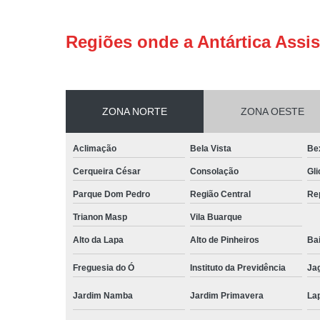
Regiões onde a Antártica Assis
ZONA NORTE
ZONA OESTE
Aclimação
Bela Vista
Be
Cerqueira César
Consolação
Gli
Parque Dom Pedro
Região Central
Re
Trianon Masp
Vila Buarque
Alto da Lapa
Alto de Pinheiros
Bai
Freguesia do Ó
Instituto da Previdência
Ja
Jardim Namba
Jardim Primavera
La