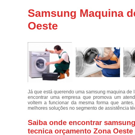
Assistência
Samsung Maquina de
técnicas d
fogão
Oeste
Assistência
técnicas d
microonda
Conserto d
máquinas d
lavar
Consertos 
adega
Consertos 
Já que está querendo uma samsung maquina de la
geladeiras
encontrar uma empresa que promova um atendi
expositora
voltem a funcionar da mesma forma que antes. 
Instalação 
melhores soluções no segmento de assistência téc
fogões
Saiba onde encontrar samsung 
Instalação 
máquinas d
tecnica orçamento Zona Oeste
lavar roup