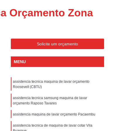
ondicionado Portatil Consul
ca Orçamento Zona
ondicionado Portatil Philco
Condicionado Tipo Portatil
 Ar Condicionado Portatil
 Condicionado Portatil Philco
Solicite um orçamento
 Ar Condicionado Portatil
MENU
Portatil
Assistencia Tecnica de Geladeira
x
Assistencia Tecnica Electrolux Geladeira
assistencia tecnica maquina de lavar orçamento
ssistencia Tecnica Geladeira Electrolux
Roosevelt (CBTU)
Electrolux Assistencia Tecnica Geladeira
assistencia tecnica samsung maquina de lavar
cnica
Geladeira Assistencia Tecnica
orçamento Raposo Tavares
ca
Assistencia Tecnica de Refrigerador
assistencia maquina de lavar orçamento Pacaembu
x
Assistencia Tecnica Electrolux Refrigerador
assistencia tecnica de maquina de lavar cotar Vila
Buarque