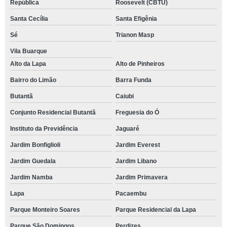
República
Roosevelt (CBTU)
Santa Cecília
Santa Efigênia
Sé
Trianon Masp
Vila Buarque
Alto da Lapa
Alto de Pinheiros
Bairro do Limão
Barra Funda
Butantã
Caiubi
Conjunto Residencial Butantã
Freguesia do Ó
Instituto da Previdência
Jaguaré
Jardim Bonfiglioli
Jardim Everest
Jardim Guedala
Jardim Libano
Jardim Namba
Jardim Primavera
Lapa
Pacaembu
Parque Monteiro Soares
Parque Residencial da Lapa
Parque São Domingos
Perdizes