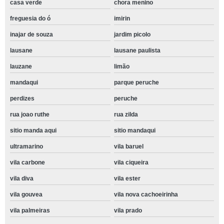
casa verde
chora menino
freguesia do ó
imirin
inajar de souza
jardim picolo
lausane
lausane paulista
lauzane
limão
mandaqui
parque peruche
perdizes
peruche
rua joao ruthe
rua zilda
sitio manda aqui
sitio mandaqui
ultramarino
vila baruel
vila carbone
vila ciqueira
vila diva
vila ester
vila gouvea
vila nova cachoeirinha
vila palmeiras
vila prado