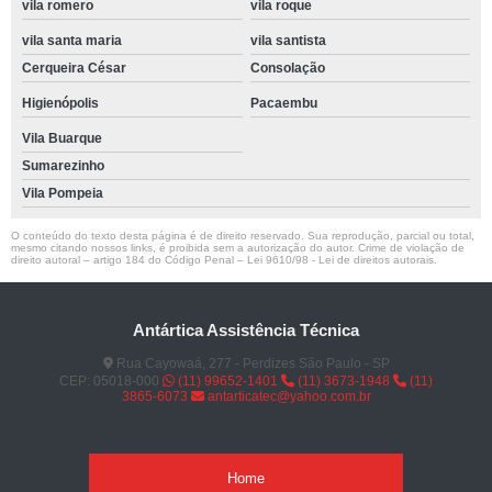
vila romero
vila roque
vila santa maria
vila santista
Cerqueira César
Consolação
Higienópolis
Pacaembu
Vila Buarque
Sumarezinho
Vila Pompeia
O conteúdo do texto desta página é de direito reservado. Sua reprodução, parcial ou total,
mesmo citando nossos links, é proibida sem a autorização do autor. Crime de violação de
direito autoral – artigo 184 do Código Penal –
Lei 9610/98 - Lei de direitos autorais
.
Antártica Assistência Técnica
Rua Cayowaá, 277 - Perdizes São Paulo - SP
CEP: 05018-000
(11) 99652-1401
(11) 3673-1948
(11)
3865-6073
antarticatec@yahoo.com.br
Home