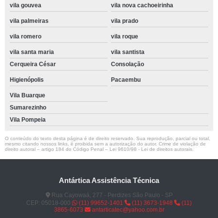
vila gouvea
vila nova cachoeirinha
vila palmeiras
vila prado
vila romero
vila roque
vila santa maria
vila santista
Cerqueira César
Consolação
Higienópolis
Pacaembu
Vila Buarque
Sumarezinho
Vila Pompeia
O conteúdo do texto desta página é de direito reservado. Sua reprodução, parcial ou total,
mesmo citando nossos links, é proibida sem a autorização do autor. Crime de violação de
direito autoral – artigo 184 do Código Penal –
Lei 9610/98 - Lei de direitos autorais
.
Antártica Assistência Técnica
Rua Cayowaá, 277 - Perdizes São Paulo - SP
CEP: 05018-000
(11) 99652-1401
(11) 3673-1948
(11)
3865-6073
antarticatec@yahoo.com.br