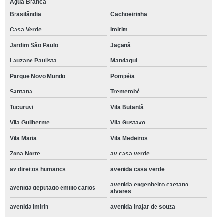
Água Branca
Brasilândia
Cachoeirinha
Casa Verde
Imirim
Jardim São Paulo
Jaçanã
Lauzane Paulista
Mandaqui
Parque Novo Mundo
Pompéia
Santana
Tremembé
Tucuruvi
Vila Butantã
Vila Guilherme
Vila Gustavo
Vila Maria
Vila Medeiros
Zona Norte
av casa verde
av direitos humanos
avenida casa verde
avenida engenheiro caetano
avenida deputado emilio carlos
alvares
avenida imirin
avenida inajar de souza