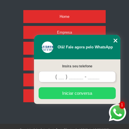
Home
Empresa
Olá! Fale agora pelo WhatsApp
Missão
Serviços
Insira seu telefone
Contato
Iniciar conversa
Mapa do site
1