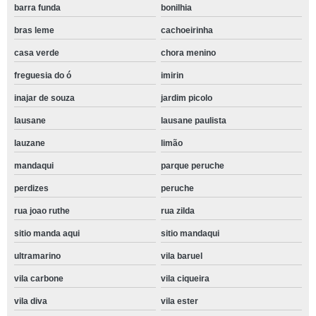
barra funda
bonilhia
bras leme
cachoeirinha
casa verde
chora menino
freguesia do ó
imirin
inajar de souza
jardim picolo
lausane
lausane paulista
lauzane
limão
mandaqui
parque peruche
perdizes
peruche
rua joao ruthe
rua zilda
sitio manda aqui
sitio mandaqui
ultramarino
vila baruel
vila carbone
vila ciqueira
vila diva
vila ester