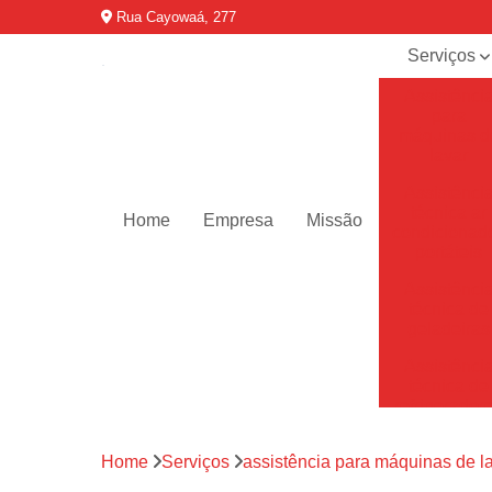
Rua Cayowaá, 277
Serviços
Assistênci
para
máquinas d
lavar
Assistênci
técnica ar
Home
Empresa
Missão
condicionad
portáteis
Assistênci
técnica de
geladeiras
Assistênci
técnica de
refrigerador
Assistênci
Home
Serviços
assistência para máquinas de l
técnica de
secadoras