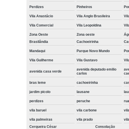
Perdizes
Pinheiros
Po
Vila Anastácio
Vila Anglo Brasileira
Vil
Vila Comercial
Vila Leopoldina
Vil
Zona Oeste
Zona oeste
Ág
Brasilândia
Cachoeirinha
Ca
Mandaqui
Parque Novo Mundo
Po
Vila Guilherme
Vila Gustavo
Vil
avenida deputado emilio
av
avenida casa verde
carlos
ca
bras leme
cachoeirinha
ca
jardim picolo
lausane
lau
perdizes
peruche
rua
vila baruel
vila carbone
vil
vila palmeiras
vila prado
vil
Cerqueira César
Consolação