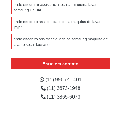
sistencia Tecnica Refrigerador com Defeito
onde encontrar assistencia tecnica maquina lavar
samsung Caiubi
efrigerador com Problema
onde encontro assistencia tecnica maquina de lavar
Assistencia Tecnica Refrigerador Não Liga
imirin
efrigerador Electrolux Assistencia Tecnica
onde encontro assistencia tecnica samsung maquina de
msung
Assistencia Tecnica Maquina Secadora
lavar e secar lausane
e Roupa
Assistencia Tecnica para Secadora
onde encontro samsung assistencia tecnica maquina de
lavar Bom Retiro
Entre em contato
msung Lavadora e Secadora
samsung assistencia tecnica maquina de lavar
dora
Assistencia Tecnica Secadora
orçamento vila prado
(11) 99652-1401
Assistencia Tecnica Secadora de Roupa
(11) 3673-1948
Assistencia Tecnica Secadora Samsung
(11) 3865-6073
oktop
Assistencia Tecnica de Fogão
astemp
Assistencia Tecnica Fogão
Assistencia Tecnica Fogão Brastemp