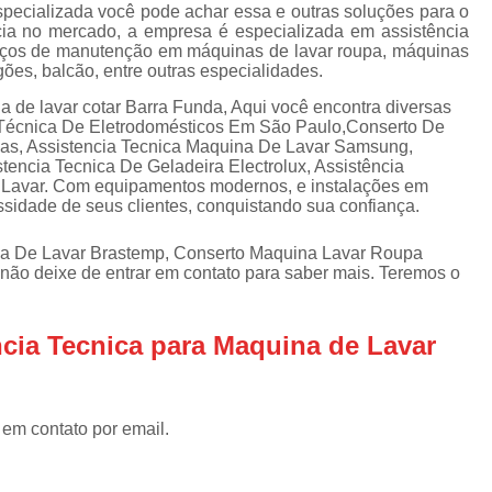
Assistencia Tecnica Refrigerador
As
specializada você pode achar essa e outras soluções para o
ia no mercado, a empresa é especializada em assistência
de
Assistencia Tecnica R
erviços de manutenção em máquinas de lavar roupa, máquinas
a
ogões, balcão, entre outras especialidades.
Assistencia Tecnica Refrigerador Electrolux
s
 de lavar cotar Barra Funda, Aqui você encontra diversas
Refrigerador Assistencia Tecnica
R
a Técnica De Eletrodomésticos Em São Paulo,Conserto De
das, Assistencia Tecnica Maquina De Lavar Samsung,
s
Assistencia Tecnica Lavadora Secadora Sa
tencia Tecnica De Geladeira Electrolux, Assistência
 Lavar. Com equipamentos modernos, e instalações em
Assistencia Tecnica Maquina Secadora d
ssidade de seus clientes, conquistando sua confiança.
Assistencia Tecnica Sa
a De Lavar Brastemp, Conserto Maquina Lavar Roupa
Assistencia Tecnica Samsung Seca
não deixe de entrar em contato para saber mais. Teremos o
Assistencia Tecnica Secadora a Gas
ncia Tecnica para Maquina de Lavar
Assistencia Tecnica Secadora Enxuta
Assistancia Tecnica para Fogão Co
Assistencia Tecnica de Fogão Br
 em contato por email.
Assistencia Tecnica Fogao a Gas