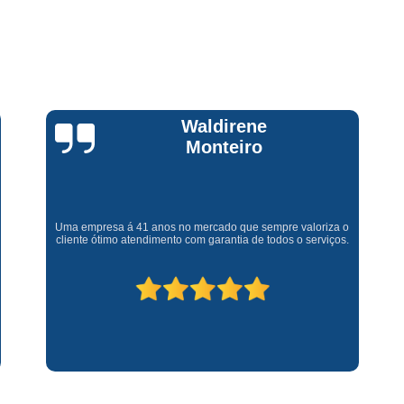
Assistencia Tecnica Fogao Cooktop
A
Brastemp Fogão Assistencia Tecnica
Assistencia Tecnica Brastemp Microon
Assistencia Tecnica
Claúdia
Assistencia Tecnica Forno Microondas 
Andrullis
Assistencia Tecnica Microondas Bra
Microondas Brastemp Assistencia Tecnica
Gostaria primeiramente de agradecer o bom atendimento
Conserto de Maquina de Lavar
C
telefônico (q hj infelizmente é um problema), e a eficiência do
técnico Sr Henrique na solução do problema da minha lava e
Conserto de Maquina de Lavar Ro
seca q minha família não vive mais sem. #recomendo os
serviços.
Conserto Maquina de Lavar
C
Conserto Maquina de Lavar Roupa
Conserto Maquina Lavar Roupa
C
Maquina de Lavar Conserto
Tec
Conserto Adega
Conserto Adega 