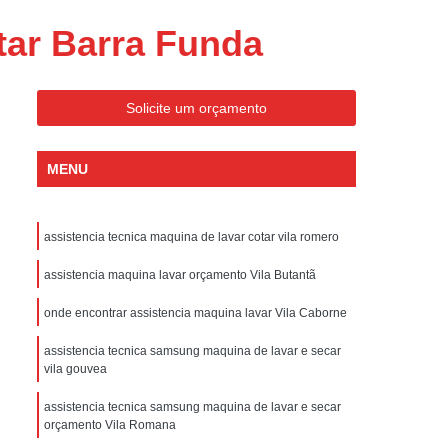
ondicionado Portatil Consul
tar Barra Funda
ondicionado Portatil Philco
Condicionado Tipo Portatil
Solicite um orçamento
 Ar Condicionado Portatil
 Condicionado Portatil Philco
MENU
 Ar Condicionado Portatil
Portatil
Assistencia Tecnica de Geladeira
assistencia tecnica maquina de lavar cotar vila romero
x
Assistencia Tecnica Electrolux Geladeira
assistencia maquina lavar orçamento Vila Butantã
ssistencia Tecnica Geladeira Electrolux
onde encontrar assistencia maquina lavar Vila Caborne
Electrolux Assistencia Tecnica Geladeira
assistencia tecnica samsung maquina de lavar e secar
cnica
Geladeira Assistencia Tecnica
vila gouvea
ca
Assistencia Tecnica de Refrigerador
assistencia tecnica samsung maquina de lavar e secar
x
Assistencia Tecnica Electrolux Refrigerador
orçamento Vila Romana