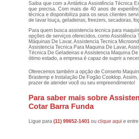
Saiba que com a Antártica Assistência Técnica E
que precisa. Com mais de 40 anos de experiênc
Instalações 
técnica e disponibiliza para os seus clientes s
lava e sec
de lavar louça, geladeiras, freezers, secadoras, f
Manutençõe
Para quem busca assistencia tecnica para maquina
de fogão
opções de serviços oferecidos, como Assistênci
Máquinas De Lavar, Assistencia Tecnica Microon
Manutençõe
Assistencia Tecnica Para Maquina De Lavar, Assis
em freezer
Técnica De Geladeiras e Assistencia Maquina De
ótimo estado, a empresa é capaz de suprir a nece
Oferecemos também a opção de Conserto Maquin
Brastemp e Instalação De Fogão Cooktop. Assim, 
prazer de atender você ou seu empreendimento!
Para saber mais sobre Assiste
Cotar Barra Funda
Ligue para
(11) 99652-1401
ou
clique aqui
e entre