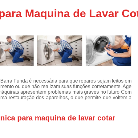
Assistencia Tecnica Ar C
s
 para Maquina de Lavar Co
e
Assistencia Tecnica Ar C
Assistencia Tecnica Ar 
s
e
Assistencia Tecnica de
s
Assistencia Tecnica de Ar
e
e
Assistencia Tecnica em
Assistencia Tecnica para Ar Condicionado 
de
Assistencia Tecnica de Geladeira Electrolu
r Barra Funda é necessária para que reparos sejam feitos em
mento ou que não realizam suas funções corretamente. Age
Assistencia Tecnica Geladeira
A
de
s máquinas apresentem problemas mais graves no futuro Com
tima restauração dos aparelhos, o que permite que voltem a
Assistencia Tecnica Resfriar Geladeira
s
Electrolux Geladeira Assistencia Te
de
nica para maquina de lavar cotar
Geladeira Electrolux Assistencia Tecni
de
Assistencia Tecnica de Refrigerador Electrolu
e
a