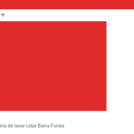
(11) 99652-1401
(11) 3673-1948
r
Assistencia Maquina Lavar
r
Assistencia Tecnica Maquina de Lavar
Maquina de Lavar Samsung
g
Assistencia Tecnica para Maquina de Lavar
Samsung Maquina de Lavar
avar e Secar
Maquina de Lavar Assistencia
Tecnica Maquina de Lavar
avar Assistencia Tecnica
atil Assistencia Tecnica
ondicionado Philco Portatil
ina de lavar cotar Barra Funda
Ar Condicionado Portatil