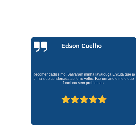
Waldirene
Monteiro
a que ja
Uma empresa á 41 anos no mercado que sempre valoriza o
meio que
cliente ótimo atendimento com garantia de todos o serviços.