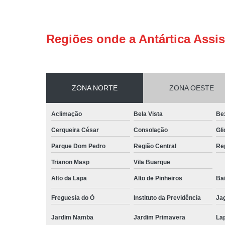
Regiões onde a Antártica Assis
ZONA NORTE
ZONA OESTE
Aclimação
Bela Vista
Be
Cerqueira César
Consolação
Gli
Parque Dom Pedro
Região Central
Re
Trianon Masp
Vila Buarque
Alto da Lapa
Alto de Pinheiros
Bai
Freguesia do Ó
Instituto da Previdência
Ja
Jardim Namba
Jardim Primavera
La