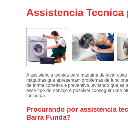
Assistência
Assistencia Tecnica
técnicas d
fogão
Assistência
técnicas d
microonda
Conserto d
máquinas d
lavar
Consertos 
adega
A assistencia tecnica para maquina de lavar cota
máquinas que apresentam problemas de funciona
Consertos 
de forma corretiva e preventiva, evitando que a
geladeiras
esse tipo de serviço é possível conseguir uma ó
expositora
funcionar.
Instalação 
fogões
Procurando por assistencia tec
Barra Funda?
Instalação 
máquinas d
lavar roup