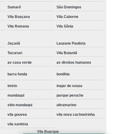
Instalação de Maquina de Lavar Samsung
Sumaré
São Domingos
Vila Boaçava
Vila Caborne
oupa
Instalação Maquina de Lavar Roupa
Vila Romana
Vila Sônia
ng
Instalação Maquina Lavar e Seca
pa
Instalar Maquina de Lavar Samsung
Jaçanã
Lauzane Paulista
Maquina de Lavar Roupa Instalação
Tucuruvi
Vila Butantã
 Lavar
Instalação de Lava e Seca
av casa verde
av direitos humanos
Instalação de Maquina Lava e Seca
barra funda
bonilhia
va e Seca Samsung
Instalação Lava Seca
imirin
inajar de souza
nstalação Maquina Lava e Seca Samsung
mandaqui
parque peruche
Seca
Lava e Seca Instalação
sitio mandaqui
ultramarino
Samsung Instalação Lava e Seca
vila gouvea
vila nova cachoeirinha
ogão a Gas
Manutenção de Fogão Cooktop
vila santista
olux
Manutenção em Fogão
Vila Buarque