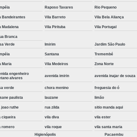
Instalação de Maquina de Lavar Roupa
mpéia
Raposo Tavares
Rio Pequeno
a Bandeirantes
Vila Barreto
Vila Bela Aliança
Instalação Eletrica Maquina de Lavar R
a Madalena
Vila Pirituba
Vila Portugal
Instalação Maquina de Lavar Samsu
ua Branca
Instalação para Maquina de Lavar Rou
sa Verde
Imirim
Jardim São Paulo
Instalar Maquina Lavar Roupa
mpéia
Santana
Tremembé
Samsung Instalação Maquina de
a Maria
Vila Medeiros
Zona Norte
Instalação de Lava e Seca Samsung
enida engenheiro
avenida imirin
avenida inajar de souza
etano alvares
Instalação Lava e Seca
Instalação La
sa verde
chora menino
freguesia do ó
Instalação Maquina Lava e Seca
I
sane paulista
lauzane
limão
Instalação Samsung Lava e 
 joao ruthe
rua zilda
sitio manda aqui
Lava e Seca Samsung Instalação
a ciqueira
vila diva
vila ester
Manutenção de Fogão
Manutenção de F
a romero
vila roque
vila santa maria
Manutenção de Fogão Electr
Higienópolis
Pacaembu