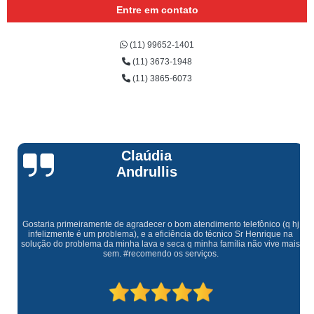
Entre em contato
(11) 99652-1401
(11) 3673-1948
(11) 3865-6073
Claúdia
Andrullis
Gostaria primeiramente de agradecer o bom atendimento telefônico (q hj
infelizmente é um problema), e a eficiência do técnico Sr Henrique na
solução do problema da minha lava e seca q minha família não vive mais
sem. #recomendo os serviços.