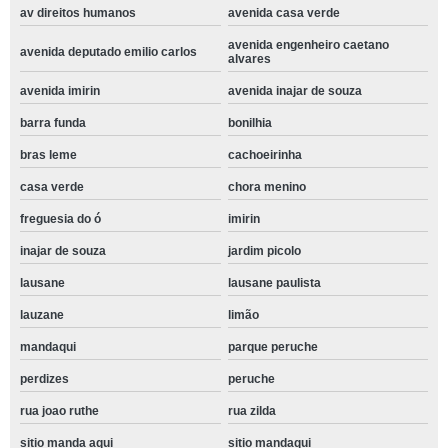
av direitos humanos
avenida casa verde
avenida engenheiro caetano
avenida deputado emilio carlos
alvares
avenida imirin
avenida inajar de souza
barra funda
bonilhia
bras leme
cachoeirinha
casa verde
chora menino
freguesia do ó
imirin
inajar de souza
jardim picolo
lausane
lausane paulista
lauzane
limão
mandaqui
parque peruche
perdizes
peruche
rua joao ruthe
rua zilda
sitio manda aqui
sitio mandaqui