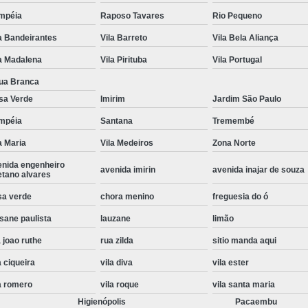
Instalação de Maquina de Lavar Roupa
mpéia
Raposo Tavares
Rio Pequeno
a Bandeirantes
Vila Barreto
Vila Bela Aliança
Instalação Eletrica Maquina de Lavar R
a Madalena
Vila Pirituba
Vila Portugal
Instalação Maquina de Lavar Samsu
ua Branca
Instalação para Maquina de Lavar Rou
sa Verde
Imirim
Jardim São Paulo
Instalar Maquina Lavar Roupa
mpéia
Santana
Tremembé
Samsung Instalação Maquina de
a Maria
Vila Medeiros
Zona Norte
Instalação de Lava e Seca Samsung
enida engenheiro
avenida imirin
avenida inajar de souza
etano alvares
Instalação Lava e Seca
Instalação La
sa verde
chora menino
freguesia do ó
Instalação Maquina Lava e Seca
I
sane paulista
lauzane
limão
Instalação Samsung Lava e 
 joao ruthe
rua zilda
sitio manda aqui
Lava e Seca Samsung Instalação
a ciqueira
vila diva
vila ester
Manutenção de Fogão
Manutenção de F
a romero
vila roque
vila santa maria
Manutenção de Fogão Electr
Higienópolis
Pacaembu