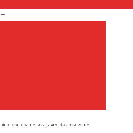
(11) 99652-1401
(11) 3673-1948
r
Assistencia Maquina Lavar
r
Assistencia Tecnica Maquina de Lavar
Maquina de Lavar Samsung
g
Assistencia Tecnica para Maquina de Lavar
Samsung Maquina de Lavar
avar e Secar
Maquina de Lavar Assistencia
Tecnica Maquina de Lavar
avar Assistencia Tecnica
atil Assistencia Tecnica
ondicionado Philco Portatil
cnica maquina de lavar avenida casa verde
Ar Condicionado Portatil