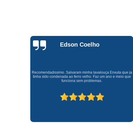
Waldirene
Monteiro
a que ja
Uma empresa á 41 anos no mercado que sempre valoriza o
meio que
cliente ótimo atendimento com garantia de todos o serviços.