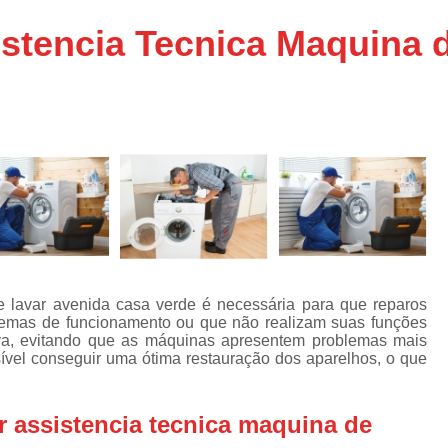
Assistencia Tecnica Ar C
s
stencia Tecnica Maquina 
e
Assistencia Tecnica Ar C
Assistencia Tecnica Ar 
s
e
Assistencia Tecnica de
s
Assistencia Tecnica de Ar
e
e
Assistencia Tecnica em
Assistencia Tecnica para Ar Condicionado 
de
Assistencia Tecnica de Geladeira Electrolu
Assistencia Tecnica Geladeira
A
de
e lavar avenida casa verde é necessária para que reparos
Assistencia Tecnica Resfriar Geladeira
emas de funcionamento ou que não realizam suas funções
s
tiva, evitando que as máquinas apresentem problemas mais
Electrolux Geladeira Assistencia Te
de
sível conseguir uma ótima restauração dos aparelhos, o que
Geladeira Electrolux Assistencia Tecni
de
 assistencia tecnica maquina de
Assistencia Tecnica de Refrigerador Electrolu
e
a