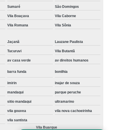
Instalação de Maquina de Lavar Samsung
Sumaré
São Domingos
Vila Boaçava
Vila Caborne
oupa
Instalação Maquina de Lavar Roupa
Vila Romana
Vila Sônia
ng
Instalação Maquina Lavar e Seca
pa
Instalar Maquina de Lavar Samsung
Jaçanã
Lauzane Paulista
Maquina de Lavar Roupa Instalação
Tucuruvi
Vila Butantã
 Lavar
Instalação de Lava e Seca
av casa verde
av direitos humanos
Instalação de Maquina Lava e Seca
barra funda
bonilhia
va e Seca Samsung
Instalação Lava Seca
imirin
inajar de souza
nstalação Maquina Lava e Seca Samsung
mandaqui
parque peruche
Seca
Lava e Seca Instalação
sitio mandaqui
ultramarino
Samsung Instalação Lava e Seca
vila gouvea
vila nova cachoeirinha
ogão a Gas
Manutenção de Fogão Cooktop
vila santista
olux
Manutenção em Fogão
Vila Buarque