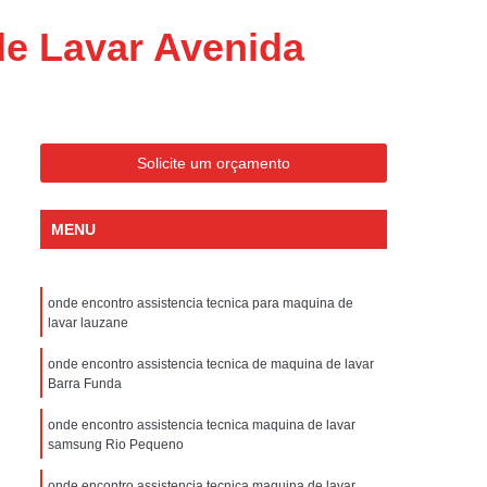
ondicionado Portatil Consul
de Lavar Avenida
ondicionado Portatil Philco
Condicionado Tipo Portatil
 Ar Condicionado Portatil
 Condicionado Portatil Philco
Solicite um orçamento
 Ar Condicionado Portatil
MENU
Portatil
Assistencia Tecnica de Geladeira
x
Assistencia Tecnica Electrolux Geladeira
onde encontro assistencia tecnica para maquina de
ssistencia Tecnica Geladeira Electrolux
lavar lauzane
Electrolux Assistencia Tecnica Geladeira
onde encontro assistencia tecnica de maquina de lavar
cnica
Geladeira Assistencia Tecnica
Barra Funda
ca
Assistencia Tecnica de Refrigerador
onde encontro assistencia tecnica maquina de lavar
samsung Rio Pequeno
x
Assistencia Tecnica Electrolux Refrigerador
onde encontro assistencia tecnica maquina de lavar