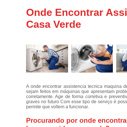
Assistência
Onde Encontrar Assi
técnicas d
fogão
Casa Verde
Assistência
técnicas d
microonda
Conserto d
máquinas d
lavar
Consertos 
adega
Consertos 
A onde encontrar assistencia tecnica maquina d
geladeiras
sejam feitos em máquinas que apresentam probl
expositora
corretamente. Age de forma corretiva e preven
Instalação 
graves no futuro Com esse tipo de serviço é pos
fogões
permite que voltem a funcionar.
Instalação 
Procurando por onde encontrar
máquinas d
lavar roup