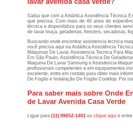
lavar avenida casa verde?
Instalações 
lava e sec
Saiba que com a Antártica Assistência Técnica E
que precisa. Com mais de 40 anos de experiênc
Manutençõe
técnica e disponibiliza para os seus clientes s
de fogão
de lavar louça, geladeiras, freezers, secadoras, f
Manutençõe
Buscando onde encontrar assistencia tecnica maq
em freezer
você precisa aqui na Antártica Assistência Técni
Máquinas De Lavar, Assistencia Tecnica Para Maq
Em São Paulo, Assistência Técnica De Geladeiras
Maquina De Lavar Samsung e Assistencia Maquina
profissionais competentes e em equipamentos in
excelente, entre em contato para obter mais infor
De Fogão e Instalação De Fogão Cooktop. Por isso
Para saber mais sobre Onde En
de Lavar Avenida Casa Verde
Ligue para
(11) 99652-1401
ou
clique aqui
e entre