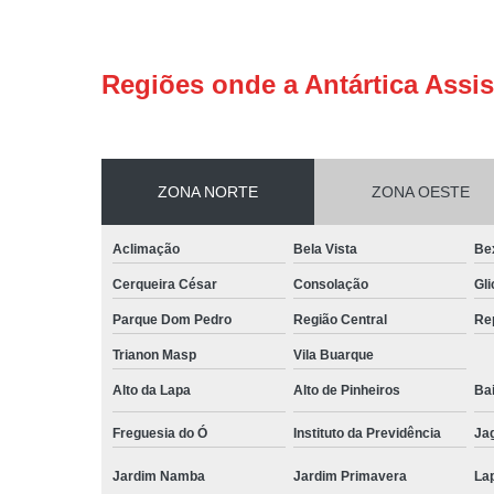
Regiões onde a Antártica Assis
ZONA NORTE
ZONA OESTE
Aclimação
Bela Vista
Be
Cerqueira César
Consolação
Gli
Parque Dom Pedro
Região Central
Re
Trianon Masp
Vila Buarque
Alto da Lapa
Alto de Pinheiros
Bai
Freguesia do Ó
Instituto da Previdência
Ja
Jardim Namba
Jardim Primavera
La