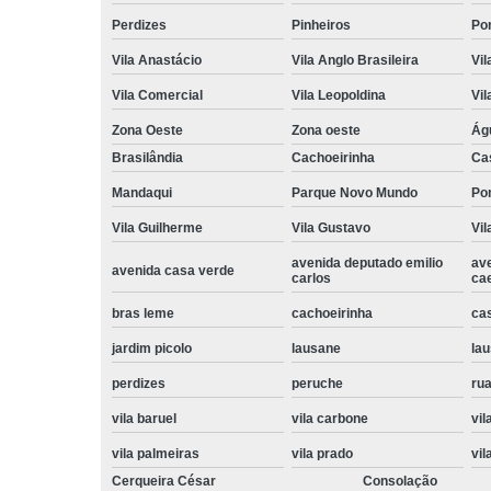
Perdizes
Pinheiros
Po
Vila Anastácio
Vila Anglo Brasileira
Vil
Vila Comercial
Vila Leopoldina
Vil
Zona Oeste
Zona oeste
Ág
Brasilândia
Cachoeirinha
Ca
Mandaqui
Parque Novo Mundo
Po
Vila Guilherme
Vila Gustavo
Vil
avenida deputado emilio
av
avenida casa verde
carlos
ca
bras leme
cachoeirinha
ca
jardim picolo
lausane
lau
perdizes
peruche
rua
vila baruel
vila carbone
vil
vila palmeiras
vila prado
vil
Cerqueira César
Consolação