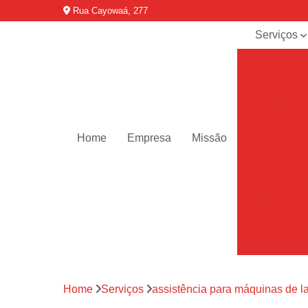
Rua Cayowaá, 277
Serviços
Assistênci
para
máquinas d
lavar
Assistênci
técnica ar
Home
Empresa
Missão
condicionad
portáteis
Assistênci
técnica de
geladeiras
Assistênci
técnica de
refrigerador
Assistênci
Home
Serviços
assistência para máquinas de l
técnica de
secadoras