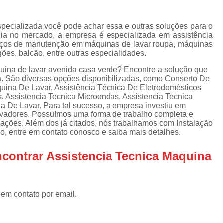
Assistencia Tecnica Refrigerador
As
de
Assistencia Tecnica R
a
specializada você pode achar essa e outras soluções para o
ia no mercado, a empresa é especializada em assistência
Assistencia Tecnica Refrigerador Electrolux
s
erviços de manutenção em máquinas de lavar roupa, máquinas
ogões, balcão, entre outras especialidades.
Refrigerador Assistencia Tecnica
R
s
uina de lavar avenida casa verde? Encontre a solução que
Assistencia Tecnica Lavadora Secadora Sa
ca. São diversas opções disponibilizadas, como Conserto De
uina De Lavar, Assistência Técnica De Eletrodomésticos
Assistencia Tecnica Maquina Secadora d
, Assistencia Tecnica Microondas, Assistencia Tecnica
 De Lavar. Para tal sucesso, a empresa investiu em
Assistencia Tecnica Sa
ovadores. Possuímos uma forma de trabalho completa e
Assistencia Tecnica Samsung Seca
mações. Além dos já citados, nós trabalhamos com Instalação
, entre em contato conosco e saiba mais detalhes.
Assistencia Tecnica Secadora a Gas
contrar Assistencia Tecnica Maquina
Assistencia Tecnica Secadora Enxuta
Assistancia Tecnica para Fogão Co
Assistencia Tecnica de Fogão Br
 em contato por email.
Assistencia Tecnica Fogao a Gas