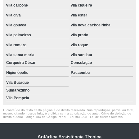
vila carbone
vila ciqueira
vila diva
vila ester
vila gouvea
vila nova cachoeirinha
vila palmeiras
vila prado
vila romero
vila roque
vila santa maria
vila santista
Cerqueira César
Consolação
Higienópolis
Pacaembu
Vila Buarque
Sumarezinho
Vila Pompeia
O conteúdo do texto desta página é de direito reservado. Sua reprodução, parcial ou total,
mesmo citando nossos links, é proibida sem a autorização do autor. Crime de violação de
direito autoral – artigo 184 do Código Penal –
Lei 9610/98 - Lei de direitos autorais
.
Antártica Assistência Técnica