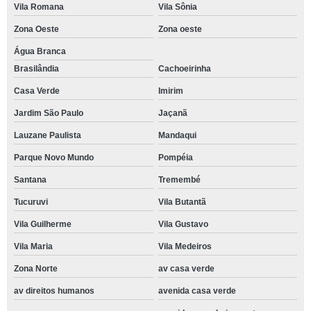
Vila Romana
Vila Sônia
Zona Oeste
Zona oeste
Água Branca
Brasilândia
Cachoeirinha
Casa Verde
Imirim
Jardim São Paulo
Jaçanã
Lauzane Paulista
Mandaqui
Parque Novo Mundo
Pompéia
Santana
Tremembé
Tucuruvi
Vila Butantã
Vila Guilherme
Vila Gustavo
Vila Maria
Vila Medeiros
Zona Norte
av casa verde
av direitos humanos
avenida casa verde