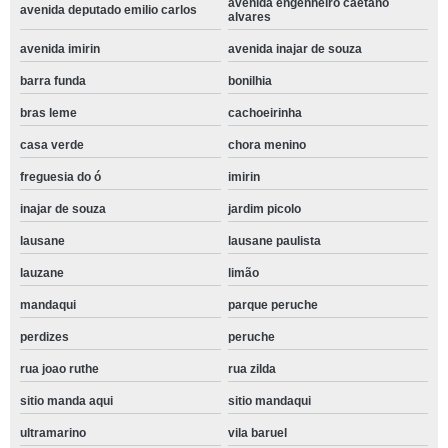
avenida engenheiro caetano
avenida deputado emilio carlos
alvares
avenida imirin
avenida inajar de souza
barra funda
bonilhia
bras leme
cachoeirinha
casa verde
chora menino
freguesia do ó
imirin
inajar de souza
jardim picolo
lausane
lausane paulista
lauzane
limão
mandaqui
parque peruche
perdizes
peruche
rua joao ruthe
rua zilda
sitio manda aqui
sitio mandaqui
ultramarino
vila baruel