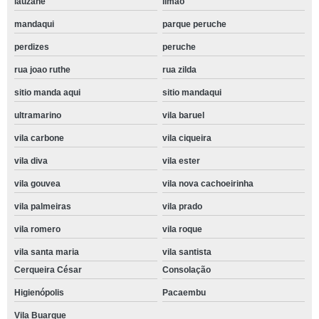
lauzane
limão
mandaqui
parque peruche
perdizes
peruche
rua joao ruthe
rua zilda
sitio manda aqui
sitio mandaqui
ultramarino
vila baruel
vila carbone
vila ciqueira
vila diva
vila ester
vila gouvea
vila nova cachoeirinha
vila palmeiras
vila prado
vila romero
vila roque
vila santa maria
vila santista
Cerqueira César
Consolação
Higienópolis
Pacaembu
Vila Buarque