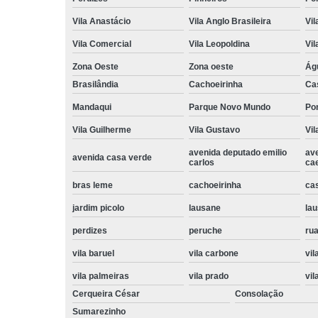
Vila Anastácio
Vila Anglo Brasileira
Vil
Vila Comercial
Vila Leopoldina
Vil
Zona Oeste
Zona oeste
Ág
Brasilândia
Cachoeirinha
Ca
Mandaqui
Parque Novo Mundo
Po
Vila Guilherme
Vila Gustavo
Vil
avenida deputado emilio
av
avenida casa verde
carlos
ca
bras leme
cachoeirinha
ca
jardim picolo
lausane
lau
perdizes
peruche
rua
vila baruel
vila carbone
vil
vila palmeiras
vila prado
vil
Cerqueira César
Consolação
Sumarezinho