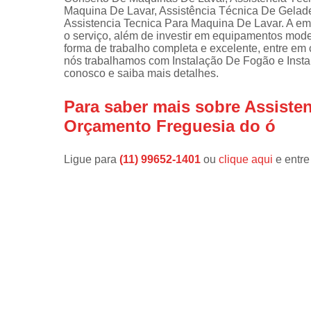
Maquina De Lavar, Assistência Técnica De Gelad
Instalações 
Assistencia Tecnica Para Maquina De Lavar. A emp
lava e sec
o serviço, além de investir em equipamentos mo
forma de trabalho completa e excelente, entre em 
Manutençõe
nós trabalhamos com Instalação De Fogão e Insta
de fogão
conosco e saiba mais detalhes.
Manutençõe
Para saber mais sobre Assist
em freezer
Orçamento Freguesia do ó
Ligue para
(11) 99652-1401
ou
clique aqui
e entre