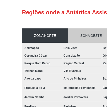
Regiões onde a Antártica Assis
ZONA NORTE
ZONA OESTE
Aclimação
Bela Vista
Be
Cerqueira César
Consolação
Gli
Parque Dom Pedro
Região Central
Re
Trianon Masp
Vila Buarque
Alto da Lapa
Alto de Pinheiros
Bai
Freguesia do Ó
Instituto da Previdência
Ja
Jardim Namba
Jardim Primavera
La
Perdizes
Pinheiros
Po