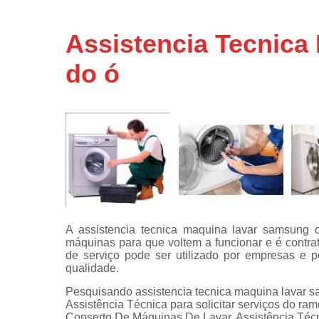
Assistência
técnicas d
Assistencia Tecnic
fogão
do ó
Assistência
técnicas d
microonda
Conserto d
máquinas d
lavar
Consertos 
adega
Consertos 
geladeiras
A assistencia tecnica maquina lavar samsung 
expositora
máquinas para que voltem a funcionar e é contra
Instalação 
de serviço pode ser utilizado por empresas e 
fogões
qualidade.
Pesquisando assistencia tecnica maquina lavar s
Instalação 
Assistência Técnica para solicitar serviços do ra
máquinas d
Conserto De Máquinas De Lavar, Assistência Téc
lavar roup