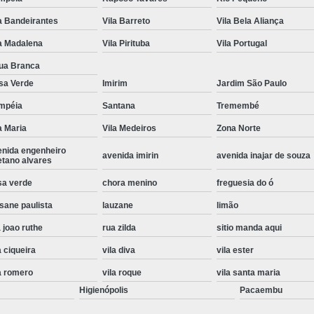
Instalação de Maquina de Lavar Roupa
a Bandeirantes
Vila Barreto
Vila Bela Aliança
Instalação Eletrica Maquina de Lavar R
a Madalena
Vila Pirituba
Vila Portugal
Instalação Maquina de Lavar Samsu
ua Branca
sa Verde
Imirim
Jardim São Paulo
Instalação para Maquina de Lavar Rou
mpéia
Santana
Tremembé
Instalar Maquina Lavar Roupa
a Maria
Vila Medeiros
Zona Norte
Samsung Instalação Maquina de
enida engenheiro
avenida imirin
avenida inajar de souza
Instalação de Lava e Seca Samsung
etano alvares
Instalação Lava e Seca
Instalação La
sa verde
chora menino
freguesia do ó
sane paulista
lauzane
limão
Instalação Maquina Lava e Seca
I
 joao ruthe
rua zilda
sitio manda aqui
Instalação Samsung Lava e 
a ciqueira
vila diva
vila ester
Lava e Seca Samsung Instalação
a romero
vila roque
vila santa maria
Manutenção de Fogão
Manutenção de F
Higienópolis
Pacaembu
Manutenção de Fogão Electr