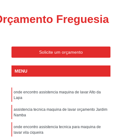
ondicionado Portatil Consul
ondicionado Portatil Philco
Orçamento Freguesia
Condicionado Tipo Portatil
 Ar Condicionado Portatil
 Condicionado Portatil Philco
Solicite um orçamento
 Ar Condicionado Portatil
Portatil
Assistencia Tecnica de Geladeira
MENU
x
Assistencia Tecnica Electrolux Geladeira
ssistencia Tecnica Geladeira Electrolux
onde encontro assistencia maquina de lavar Alto da
Lapa
Electrolux Assistencia Tecnica Geladeira
cnica
Geladeira Assistencia Tecnica
assistencia tecnica maquina de lavar orçamento Jardim
Namba
ca
Assistencia Tecnica de Refrigerador
onde encontro assistencia tecnica para maquina de
x
Assistencia Tecnica Electrolux Refrigerador
lavar vila ciqueira