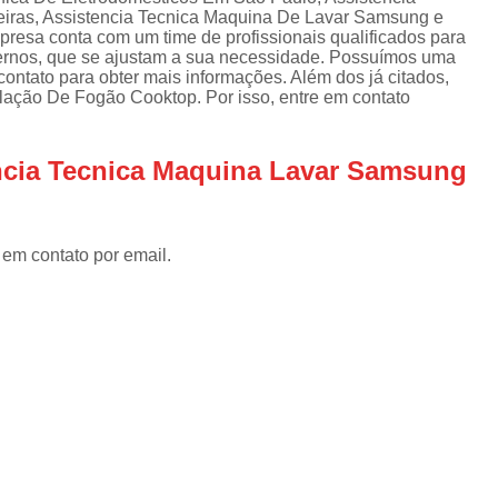
Assistencia Tecnica Refrigerador
As
eiras, Assistencia Tecnica Maquina De Lavar Samsung e
de
resa conta com um time de profissionais qualificados para
Assistencia Tecnica R
a
dernos, que se ajustam a sua necessidade. Possuímos uma
contato para obter mais informações. Além dos já citados,
Assistencia Tecnica Refrigerador Electrolux
s
lação De Fogão Cooktop. Por isso, entre em contato
Refrigerador Assistencia Tecnica
R
s
Assistencia Tecnica Lavadora Secadora Sa
encia Tecnica Maquina Lavar Samsung
Assistencia Tecnica Maquina Secadora d
Assistencia Tecnica Sa
 em contato por email.
Assistencia Tecnica Samsung Seca
Assistencia Tecnica Secadora a Gas
Assistencia Tecnica Secadora Enxuta
Assistancia Tecnica para Fogão Co
Assistencia Tecnica de Fogão Br
Assistencia Tecnica Fogao a Gas