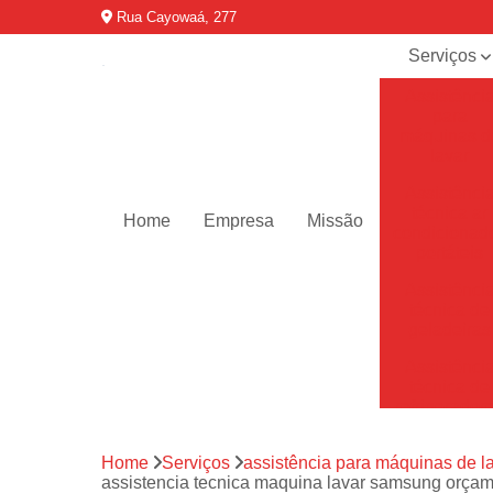
Rua Cayowaá, 277
Serviços
Assistênci
para
máquinas d
lavar
Assistênci
técnica ar
Home
Empresa
Missão
condicionad
portáteis
Assistênci
técnica de
geladeiras
Assistênci
técnica de
refrigerador
Assistênci
Home
Serviços
assistência para máquinas de l
técnica de
assistencia tecnica maquina lavar samsung orçam
secadoras