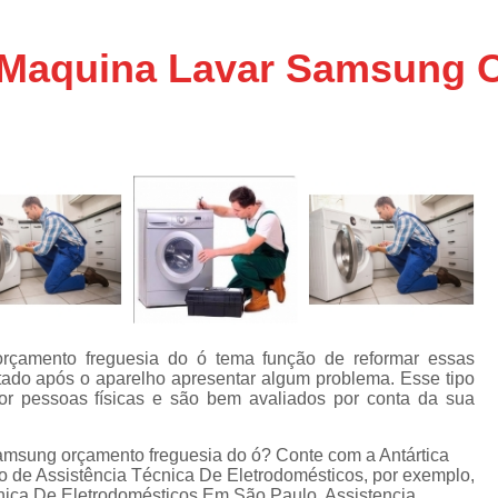
Assistencia Tecnica Ar C
s
e
Assistencia Tecnica Ar C
a Maquina Lavar Samsung 
Assistencia Tecnica Ar 
s
e
Assistencia Tecnica de
s
Assistencia Tecnica de Ar
e
e
Assistencia Tecnica em
Assistencia Tecnica para Ar Condicionado 
de
Assistencia Tecnica de Geladeira Electrolu
Assistencia Tecnica Geladeira
A
de
Assistencia Tecnica Resfriar Geladeira
orçamento freguesia do ó tema função de reformar essas
s
tado após o aparelho apresentar algum problema. Esse tipo
Electrolux Geladeira Assistencia Te
de
por pessoas físicas e são bem avaliados por conta da sua
Geladeira Electrolux Assistencia Tecni
amsung orçamento freguesia do ó? Conte com a Antártica
de
Assistencia Tecnica de Refrigerador Electrolu
mo de Assistência Técnica De Eletrodomésticos, por exemplo,
e
nica De Eletrodomésticos Em São Paulo, Assistencia
a