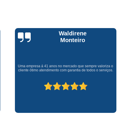
Assistencia Tecnica Fogao Cooktop
A
Brastemp Fogão Assistencia Tecnica
Assistencia Tecnica Brastemp Microon
Assistencia Tecnica
Claúdia
Andrullis
Assistencia Tecnica Forno Microondas 
Assistencia Tecnica Microondas Bra
Microondas Brastemp Assistencia Tecnica
Gostaria primeiramente de agradecer o bom atendimento
telefônico (q hj infelizmente é um problema), e a eficiência do
técnico Sr Henrique na solução do problema da minha lava e
Conserto de Maquina de Lavar
C
seca q minha família não vive mais sem. #recomendo os
serviços.
Conserto de Maquina de Lavar Ro
Conserto Maquina de Lavar
C
Conserto Maquina de Lavar Roupa
Conserto Maquina Lavar Roupa
C
Maquina de Lavar Conserto
Tec
Conserto Adega
Conserto Adega 