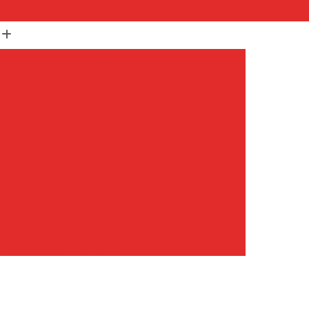
(11) 99652-1401
(11) 3673-1948
r
Assistencia Maquina Lavar
r
Assistencia Tecnica Maquina de Lavar
Maquina de Lavar Samsung
g
Assistencia Tecnica para Maquina de Lavar
Samsung Maquina de Lavar
avar e Secar
Maquina de Lavar Assistencia
Tecnica Maquina de Lavar
avar Assistencia Tecnica
atil Assistencia Tecnica
ondicionado Philco Portatil
Ar Condicionado Portatil