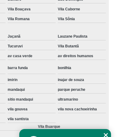
Instalação de Maquina de Lavar Samsung
Vila Boaçava
Vila Caborne
oupa
Instalação Maquina de Lavar Roupa
Vila Romana
Vila Sônia
ng
Instalação Maquina Lavar e Seca
Jaçanã
Lauzane Paulista
pa
Instalar Maquina de Lavar Samsung
Tucuruvi
Vila Butantã
Maquina de Lavar Roupa Instalação
av casa verde
av direitos humanos
 Lavar
Instalação de Lava e Seca
barra funda
bonilhia
Instalação de Maquina Lava e Seca
va e Seca Samsung
Instalação Lava Seca
imirin
inajar de souza
mandaqui
parque peruche
nstalação Maquina Lava e Seca Samsung
sitio mandaqui
ultramarino
Seca
Lava e Seca Instalação
vila gouvea
vila nova cachoeirinha
Samsung Instalação Lava e Seca
vila santista
ogão a Gas
Manutenção de Fogão Cooktop
Vila Buarque
olux
Manutenção em Fogão