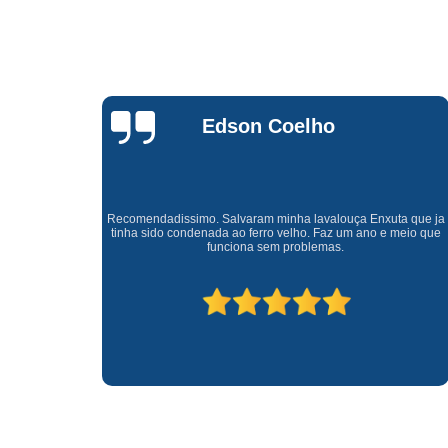
Waldirene
Monteiro
a que ja
Uma empresa á 41 anos no mercado que sempre valoriza o
meio que
cliente ótimo atendimento com garantia de todos o serviços.