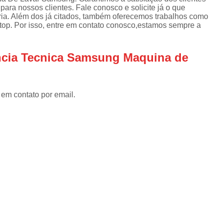
Assistencia Tecnica Refrigerador
As
para nossos clientes. Fale conosco e solicite já o que
de
ria. Além dos já citados, também oferecemos trabalhos como
Assistencia Tecnica R
a
op. Por isso, entre em contato conosco,estamos sempre a
Assistencia Tecnica Refrigerador Electrolux
s
Refrigerador Assistencia Tecnica
R
encia Tecnica Samsung Maquina de
s
Assistencia Tecnica Lavadora Secadora Sa
Assistencia Tecnica Maquina Secadora d
 em contato por email.
Assistencia Tecnica Sa
Assistencia Tecnica Samsung Seca
Assistencia Tecnica Secadora a Gas
Assistencia Tecnica Secadora Enxuta
Assistancia Tecnica para Fogão Co
Assistencia Tecnica de Fogão Br
Assistencia Tecnica Fogao a Gas