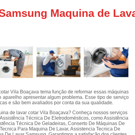
Assistencia Tecnica Ar C
s
 Samsung Maquina de Lavar
e
Assistencia Tecnica Ar C
Assistencia Tecnica Ar 
s
e
Assistencia Tecnica de
s
Assistencia Tecnica de Ar
e
e
Assistencia Tecnica em
Assistencia Tecnica para Ar Condicionado 
de
Assistencia Tecnica de Geladeira Electrolu
Assistencia Tecnica Geladeira
A
de
cotar Vila Boaçava tema função de reformar essas máquinas
Assistencia Tecnica Resfriar Geladeira
o aparelho apresentar algum problema. Esse tipo de serviço
s
icas e são bem avaliados por conta da sua qualidade.
Electrolux Geladeira Assistencia Te
de
ina de lavar cotar Vila Boaçava? Conheça nossos serviços
Geladeira Electrolux Assistencia Tecni
 Assistência Técnica De Eletrodomésticos, como Assistência
stência Técnica De Geladeiras, Conserto De Máquinas De
de
Assistencia Tecnica de Refrigerador Electrolu
 Tecnica Para Maquina De Lavar, Assistencia Tecnica De
e
na De Lavar Samsung. Garantimos a satisfação dos clientes
a