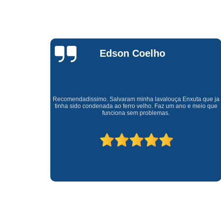
Waldirene
Monteiro
a que ja
Uma empresa á 41 anos no mercado que sempre valoriza o
meio que
cliente ótimo atendimento com garantia de todos o serviços.