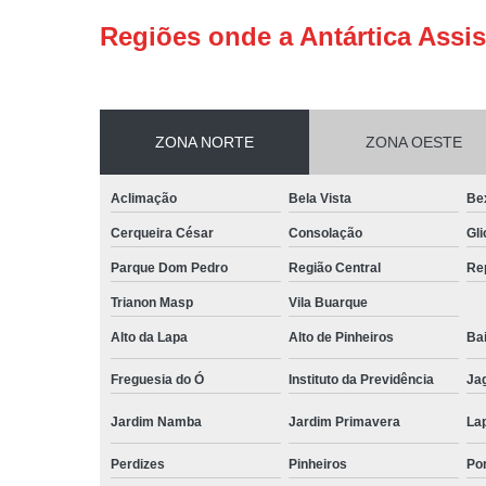
Regiões onde a Antártica Assis
ZONA NORTE
ZONA OESTE
Aclimação
Bela Vista
Be
Cerqueira César
Consolação
Gli
Parque Dom Pedro
Região Central
Re
Trianon Masp
Vila Buarque
Alto da Lapa
Alto de Pinheiros
Bai
Freguesia do Ó
Instituto da Previdência
Ja
Jardim Namba
Jardim Primavera
La
Perdizes
Pinheiros
Po