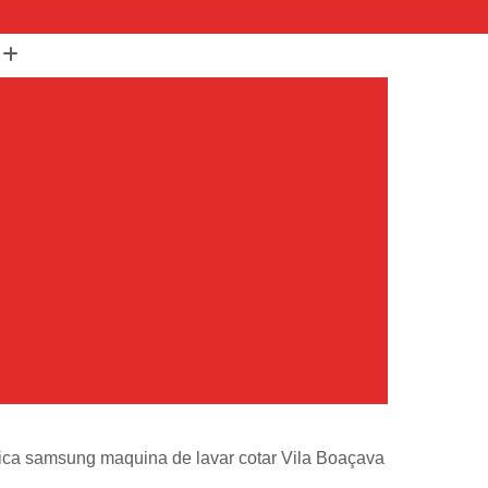
(11) 99652-1401
(11) 3673-1948
r
Assistencia Maquina Lavar
r
Assistencia Tecnica Maquina de Lavar
Maquina de Lavar Samsung
g
Assistencia Tecnica para Maquina de Lavar
Samsung Maquina de Lavar
avar e Secar
Maquina de Lavar Assistencia
Tecnica Maquina de Lavar
avar Assistencia Tecnica
atil Assistencia Tecnica
ondicionado Philco Portatil
nica samsung maquina de lavar cotar Vila Boaçava
Ar Condicionado Portatil