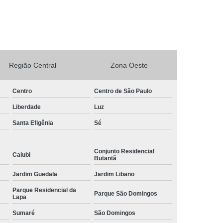
rto Adega Vinho
Conserto de Adega
Conserto de Adega Climatizada
de Adega Quebrada
Conserto Placa Adega
xpositora
Região Central
Conserto de Geladeira Expositora
Zona Oeste
as
Conserto de Geladeira Expositora Vertical
Centro
Centro de São Paulo
a de Geladeira Expositora
Liberdade
Luz
sitora
Conserto em Geladeira Expositora
Santa Efigênia
Sé
Conserto para Geladeira Expositora
de Bar
Brastemp Instalação de Fogão
Conjunto Residencial
Caiubi
Butantã
ão de Fogão
Instalação de Fogão a Gas
Jardim Guedala
Jardim Libano
Instalação de Fogão Cooktop
Parque Residencial da
Parque São Domingos
Lapa
ão de Fogão Gás Encanado
Instalação Fogão
Sumaré
São Domingos
Fogão Cooktop
Instalação Fogão de Embutir