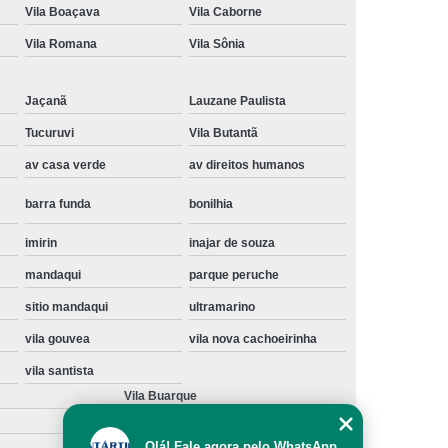
Vila Boaçava
Vila Caborne
Instalação de Maquina de Lavar Samsung
Vila Romana
Vila Sônia
oupa
Instalação Maquina de Lavar Roupa
ng
Instalação Maquina Lavar e Seca
Jaçanã
Lauzane Paulista
pa
Instalar Maquina de Lavar Samsung
Tucuruvi
Vila Butantã
Maquina de Lavar Roupa Instalação
av casa verde
av direitos humanos
 Lavar
Instalação de Lava e Seca
barra funda
bonilhia
Instalação de Maquina Lava e Seca
imirin
inajar de souza
va e Seca Samsung
Instalação Lava Seca
mandaqui
parque peruche
nstalação Maquina Lava e Seca Samsung
sitio mandaqui
ultramarino
Seca
Lava e Seca Instalação
vila gouvea
vila nova cachoeirinha
Samsung Instalação Lava e Seca
vila santista
ogão a Gas
Manutenção de Fogão Cooktop
Vila Buarque
olux
Manutenção em Fogão
Olá! Fale agora pelo WhatsApp