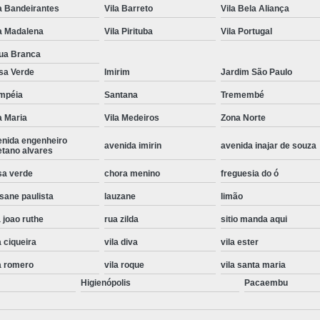
a Bandeirantes
Vila Barreto
Vila Bela Aliança
Instalação de Maquina de Lavar Roupa
a Madalena
Vila Pirituba
Vila Portugal
Instalação Eletrica Maquina de Lavar R
ua Branca
Instalação Maquina de Lavar Samsu
sa Verde
Imirim
Jardim São Paulo
Instalação para Maquina de Lavar Rou
mpéia
Santana
Tremembé
Instalar Maquina Lavar Roupa
a Maria
Vila Medeiros
Zona Norte
Samsung Instalação Maquina de
enida engenheiro
avenida imirin
avenida inajar de souza
etano alvares
Instalação de Lava e Seca Samsung
sa verde
chora menino
freguesia do ó
Instalação Lava e Seca
Instalação La
sane paulista
lauzane
limão
Instalação Maquina Lava e Seca
I
 joao ruthe
rua zilda
sitio manda aqui
Instalação Samsung Lava e 
a ciqueira
vila diva
vila ester
Lava e Seca Samsung Instalação
a romero
vila roque
vila santa maria
Higienópolis
Manutenção de Fogão
Manutenção de F
Pacaembu
Manutenção de Fogão Electr