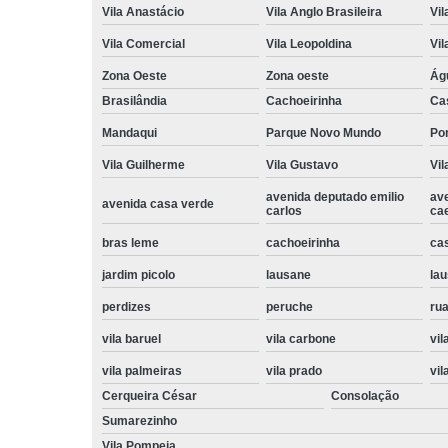
Vila Anastácio
Vila Anglo Brasileira
Vil
Vila Comercial
Vila Leopoldina
Vil
Zona Oeste
Zona oeste
Ág
Brasilândia
Cachoeirinha
Ca
Mandaqui
Parque Novo Mundo
Po
Vila Guilherme
Vila Gustavo
Vil
avenida deputado emilio
av
avenida casa verde
carlos
ca
bras leme
cachoeirinha
ca
jardim picolo
lausane
lau
perdizes
peruche
rua
vila baruel
vila carbone
vil
vila palmeiras
vila prado
vil
Cerqueira César
Consolação
Sumarezinho
Vila Pompeia