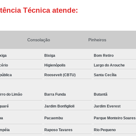
tência Técnica atende:
Conserto Adega de Vinho
Conse
Conserto de Adega Brastemp
Conserto de Adega de Vinho
Conserto 
Consolação
Assistencia Tecnica e Conserto Geladeira E
Pinheiros
Conserto de Geladeira Expositora de Bebid
xiga
Bixiga
Bom Retiro
Conserto e Assistenci
cério
Higienópolis
Largo do Arouche
Conserto e Manutenção de Geladeira Expo
pública
Roosevelt (CBTU)
Santa Cecília
Conserto Geladeira Expositora
Conserto para Geladeira Expositora 
rro do Limão
Barra Funda
Butantã
Brastemp Instalação Fogão
Instalaç
guaré
Jardim Bonfiglioli
Jardim Everest
Instalação de Fogão Brastemp
pa
Pacaembu
Parque Monteiro Soares
Instalação de Fogão de Embutir
Instalaç
mpéia
Raposo Tavares
Rio Pequeno
Instalação Fogão Brastemp
Instalação 