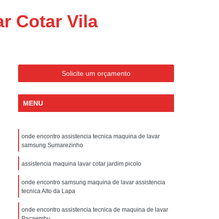
ondicionado Portatil Consul
 Cotar Vila
ondicionado Portatil Philco
Condicionado Tipo Portatil
 Ar Condicionado Portatil
 Condicionado Portatil Philco
Solicite um orçamento
 Ar Condicionado Portatil
MENU
Portatil
Assistencia Tecnica de Geladeira
x
Assistencia Tecnica Electrolux Geladeira
onde encontro assistencia tecnica maquina de lavar
ssistencia Tecnica Geladeira Electrolux
samsung Sumarezinho
Electrolux Assistencia Tecnica Geladeira
assistencia maquina lavar cotar jardim picolo
cnica
Geladeira Assistencia Tecnica
onde encontro samsung maquina de lavar assistencia
ca
Assistencia Tecnica de Refrigerador
tecnica Alto da Lapa
x
Assistencia Tecnica Electrolux Refrigerador
onde encontro assistencia tecnica de maquina de lavar
Pacaembu