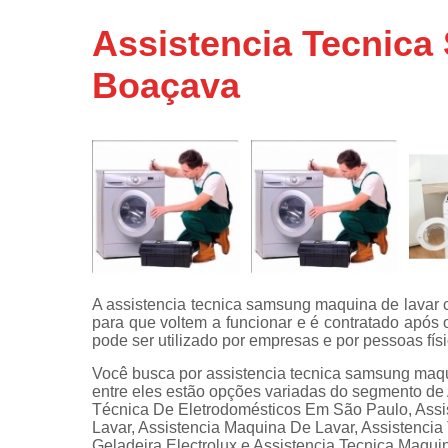
Assistência
Assistencia Tecnica
técnicas d
fogão
Boaçava
Assistência
técnicas d
microonda
Conserto d
máquinas d
lavar
Consertos 
adega
Consertos 
A assistencia tecnica samsung maquina de lavar 
geladeiras
para que voltem a funcionar e é contratado após 
expositora
pode ser utilizado por empresas e por pessoas fís
Instalação 
Você busca por assistencia tecnica samsung maqu
fogões
entre eles estão opções variadas do segmento de
Técnica De Eletrodomésticos Em São Paulo, Assi
Instalação 
Lavar, Assistencia Maquina De Lavar, Assistencia
máquinas d
Geladeira Electrolux e Assistencia Tecnica Maqui
lavar roup