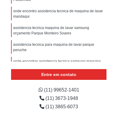
sistencia Tecnica Refrigerador com Defeito
onde encontro assistencia tecnica de maquina de lavar
efrigerador com Problema
mandaqui
Assistencia Tecnica Refrigerador Não Liga
assistencia tecnica maquina de lavar samsung
efrigerador Electrolux Assistencia Tecnica
orçamento Parque Monteiro Soares
msung
Assistencia Tecnica Maquina Secadora
assistencia tecnica para maquina de lavar parque
peruche
e Roupa
Assistencia Tecnica para Secadora
onde encontrar assistencia tecnica samsung maquina
msung Lavadora e Secadora
de lavar Lapa
dora
Assistencia Tecnica Secadora
Entre em contato
onde encontro assistencia tecnica maquina lavar
Assistencia Tecnica Secadora de Roupa
samsung casa verde
(11) 99652-1401
Assistencia Tecnica Secadora Samsung
onde encontrar assistencia tecnica de maquina de lavar
(11) 3673-1948
Santana
oktop
Assistencia Tecnica de Fogão
(11) 3865-6073
astemp
Assistencia Tecnica Fogão
Assistencia Tecnica Fogão Brastemp