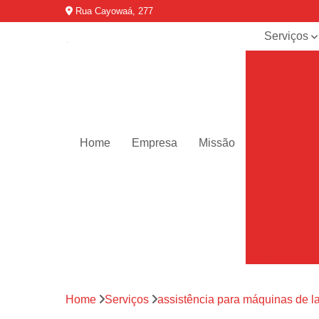
Rua Cayowaá, 277
Serviços
Assistênci
para
máquinas d
lavar
Assistênci
técnica ar
Home
Empresa
Missão
condicionad
portáteis
Assistênci
técnica de
geladeiras
Assistênci
técnica de
refrigerador
Assistênci
Home
Serviços
assistência para máquinas de l
técnica de
secadoras