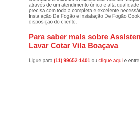
através de um atendimento único e alta qualidade 
Instalações 
precisa com toda a completa e excelente necessá
lava e sec
Instalação De Fogão e Instalação De Fogão Cookt
disposição do cliente.
Manutençõe
de fogão
Para saber mais sobre Assist
Manutençõe
Lavar Cotar Vila Boaçava
em freezer
Ligue para
(11) 99652-1401
ou
clique aqui
e entre