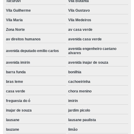
Tucuruvi
Vila Butantã
Vila Guilherme
Vila Gustavo
Vila Maria
Vila Medeiros
Zona Norte
av casa verde
av direitos humanos
avenida casa verde
avenida engenheiro caetano
avenida deputado emilio carlos
alvares
avenida imirin
avenida inajar de souza
barra funda
bonilhia
bras leme
cachoeirinha
casa verde
chora menino
freguesia do ó
imirin
inajar de souza
jardim picolo
lausane
lausane paulista
lauzane
limão