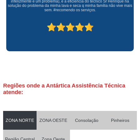
infelizmente é um problema), e a eficiência do técnico Sr Henrique na
solução do problema da minha lava e seca q minha família não vive mais
sem. #recomendo os serviços.
Regiões onde a Antártica Assistência Técnica
atende:
ZONA NORTE
ZONA OESTE
Consolação
Pinheiros
Região Central
Zona Oeste