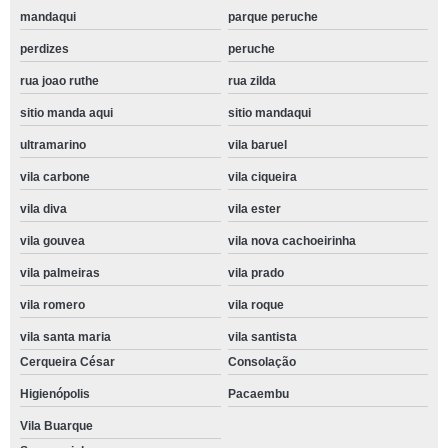
mandaqui
parque peruche
perdizes
peruche
rua joao ruthe
rua zilda
sitio manda aqui
sitio mandaqui
ultramarino
vila baruel
vila carbone
vila ciqueira
vila diva
vila ester
vila gouvea
vila nova cachoeirinha
vila palmeiras
vila prado
vila romero
vila roque
vila santa maria
vila santista
Cerqueira César
Consolação
Higienópolis
Pacaembu
Vila Buarque