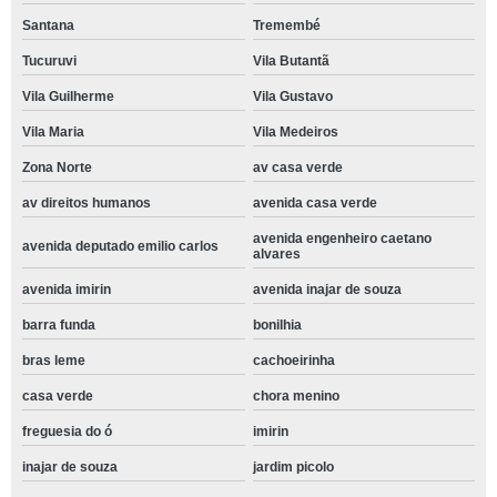
Santana
Tremembé
Tucuruvi
Vila Butantã
Vila Guilherme
Vila Gustavo
Vila Maria
Vila Medeiros
Zona Norte
av casa verde
av direitos humanos
avenida casa verde
avenida engenheiro caetano
avenida deputado emilio carlos
alvares
avenida imirin
avenida inajar de souza
barra funda
bonilhia
bras leme
cachoeirinha
casa verde
chora menino
freguesia do ó
imirin
inajar de souza
jardim picolo