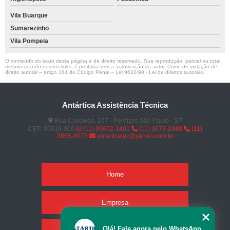
Vila Buarque
Sumarezinho
Vila Pompeia
O conteúdo do texto desta página é de direito reservado. Sua reprodução, parcial ou total,
mesmo citando nossos links, é proibida sem a autorização do autor. Crime de violação de
direito autoral – artigo 184 do Código Penal –
Lei 9610/98 - Lei de direitos autorais
.
Antártica Assistência Técnica
Rua Cayowaá, 277 - Perdizes São Paulo - SP
CEP: 05018-000
(11) 99652-1401
(11) 3673-1948
(11)
3865-6073
antarticatec@yahoo.com.br
Home
Empresa
Olá! Fale agora pelo WhatsApp