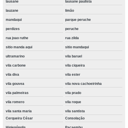
lausane
lausane paulista
lauzane
limão
mandaqui
parque peruche
perdizes
peruche
rua joao ruthe
rua zilda
sitio manda aqui
sitio mandaqui
ultramarino
vila baruel
vila carbone
vila ciqueira
vila diva
vila ester
vila gouvea
vila nova cachoeirinha
vila palmeiras
vila prado
vila romero
vila roque
vila santa maria
vila santista
Cerqueira César
Consolação
Higienópolis
Pacaembu