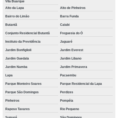
Vila Buarque
Alto da Lapa
Alto de Pinheiros
Bairro do Limão
Barra Funda
Butantã
Caiubi
Conjunto Residencial Butantã
Freguesia do Ó
Instituto da Previdência
Jaguaré
Jardim Bonfiglioli
Jardim Everest
Jardim Guedala
Jardim Libano
Jardim Namba
Jardim Primavera
Lapa
Pacaembu
Parque Monteiro Soares
Parque Residencial da Lapa
Parque São Domingos
Perdizes
Pinheiros
Pompéia
Raposo Tavares
Rio Pequeno
Sumaré
São Domingos