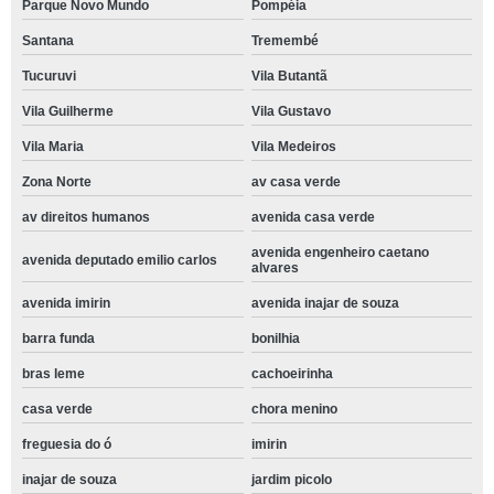
Parque Novo Mundo
Pompéia
Santana
Tremembé
Tucuruvi
Vila Butantã
Vila Guilherme
Vila Gustavo
Vila Maria
Vila Medeiros
Zona Norte
av casa verde
av direitos humanos
avenida casa verde
avenida engenheiro caetano
avenida deputado emilio carlos
alvares
avenida imirin
avenida inajar de souza
barra funda
bonilhia
bras leme
cachoeirinha
casa verde
chora menino
freguesia do ó
imirin
inajar de souza
jardim picolo