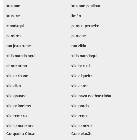
lausane
lausane paulista
lauzane
limão
mandaqui
parque peruche
perdizes
peruche
rua joao ruthe
rua zilda
sitio manda aqui
sitio mandaqui
ultramarino
vila baruel
vila carbone
vila ciqueira
vila diva
vila ester
vila gouvea
vila nova cachoeirinha
vila palmeiras
vila prado
vila romero
vila roque
vila santa maria
vila santista
Cerqueira César
Consolação