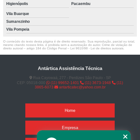
Higienópolis
Pacaembu
Vila Buarque
Sumarezinho
Vila Pompeia
O conteúdo do texto desta página é de direito reservado. Sua reprodução, parcial ou total,
mesmo citando nossos links, é proibida sem a autorização do autor. Crime de violação de
direito autoral – artigo 184 do Código Penal –
Lei 9610/98 - Lei de direitos autorais
.
Antártica Assistência Técnica
Rua Cayowaá, 277 - Perdizes São Paulo - SP
CEP: 05018-000
(11) 99652-1401
(11) 3673-1948
(11)
3865-6073
antarticatec@yahoo.com.br
Home
Empresa