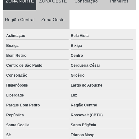
ZONA NORTE
ZONA OESTE
Consolação
Pinheiros
Região Central
Zona Oeste
Aclimação
Bela Vista
Bexiga
Bixiga
Bom Retiro
Centro
Centro de São Paulo
Cerqueira César
Consolação
Glicério
Higienópolis
Largo do Arouche
Liberdade
Luz
Parque Dom Pedro
Região Central
República
Roosevelt (CBTU)
Santa Cecília
Santa Efigênia
Sé
Trianon Masp