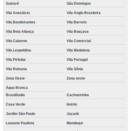
Sumaré
São Domingos
Vila Anastácio
Vila Anglo Brasileira
Vila Bandeirantes
Vila Barreto
Vila Bela Aliança
Vila Boaçava
Vila Caborne
Vila Comercial
Vila Leopoldina
Vila Madalena
Vila Pirituba
Vila Portugal
Vila Romana
Vila Sônia
Zona Oeste
Zona oeste
Água Branca
Brasilândia
Cachoeirinha
Casa Verde
Imirim
Jardim São Paulo
Jaçanã
Lauzane Paulista
Mandaqui