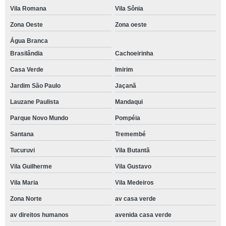
Vila Romana
Vila Sônia
Zona Oeste
Zona oeste
Água Branca
Brasilândia
Cachoeirinha
Casa Verde
Imirim
Jardim São Paulo
Jaçanã
Lauzane Paulista
Mandaqui
Parque Novo Mundo
Pompéia
Santana
Tremembé
Tucuruvi
Vila Butantã
Vila Guilherme
Vila Gustavo
Vila Maria
Vila Medeiros
Zona Norte
av casa verde
av direitos humanos
avenida casa verde