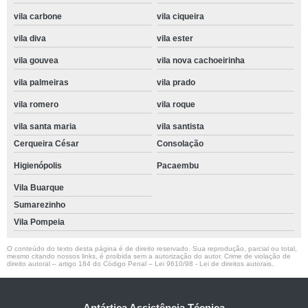
vila carbone
vila ciqueira
vila diva
vila ester
vila gouvea
vila nova cachoeirinha
vila palmeiras
vila prado
vila romero
vila roque
vila santa maria
vila santista
Cerqueira César
Consolação
Higienópolis
Pacaembu
Vila Buarque
Sumarezinho
Vila Pompeia
O conteúdo do texto desta página é de direito reservado. Sua reprodução, parcial ou total,
mesmo citando nossos links, é proibida sem a autorização do autor. Crime de violação de
direito autoral – artigo 184 do Código Penal –
Lei 9610/98 - Lei de direitos autorais
.
Antártica Assistência Técnica