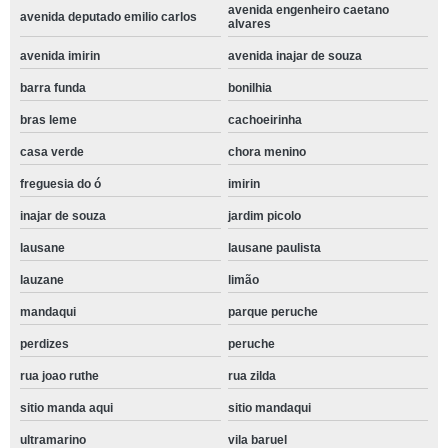
avenida engenheiro caetano
avenida deputado emilio carlos
alvares
avenida imirin
avenida inajar de souza
barra funda
bonilhia
bras leme
cachoeirinha
casa verde
chora menino
freguesia do ó
imirin
inajar de souza
jardim picolo
lausane
lausane paulista
lauzane
limão
mandaqui
parque peruche
perdizes
peruche
rua joao ruthe
rua zilda
sitio manda aqui
sitio mandaqui
ultramarino
vila baruel