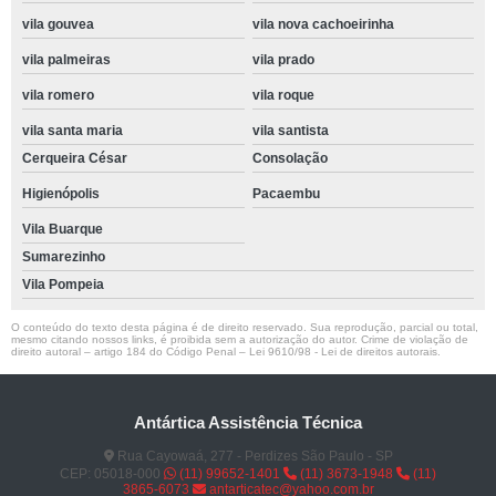
vila gouvea
vila nova cachoeirinha
vila palmeiras
vila prado
vila romero
vila roque
vila santa maria
vila santista
Cerqueira César
Consolação
Higienópolis
Pacaembu
Vila Buarque
Sumarezinho
Vila Pompeia
O conteúdo do texto desta página é de direito reservado. Sua reprodução, parcial ou total,
mesmo citando nossos links, é proibida sem a autorização do autor. Crime de violação de
direito autoral – artigo 184 do Código Penal –
Lei 9610/98 - Lei de direitos autorais
.
Antártica Assistência Técnica
Rua Cayowaá, 277 - Perdizes São Paulo - SP
CEP: 05018-000
(11) 99652-1401
(11) 3673-1948
(11)
3865-6073
antarticatec@yahoo.com.br