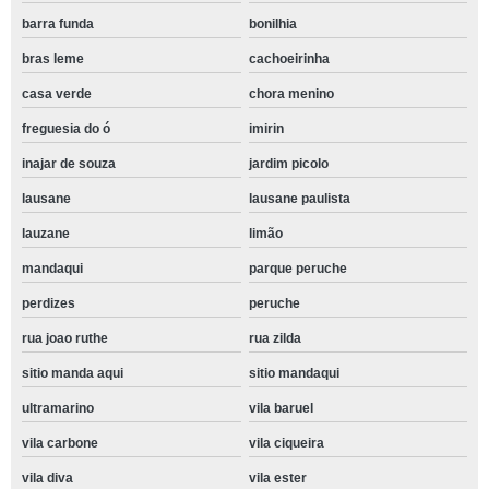
barra funda
bonilhia
bras leme
cachoeirinha
casa verde
chora menino
freguesia do ó
imirin
inajar de souza
jardim picolo
lausane
lausane paulista
lauzane
limão
mandaqui
parque peruche
perdizes
peruche
rua joao ruthe
rua zilda
sitio manda aqui
sitio mandaqui
ultramarino
vila baruel
vila carbone
vila ciqueira
vila diva
vila ester