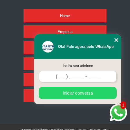
Home
Empresa
Olá! Fale agora pelo WhatsApp
Missão
Serviços
Insira seu telefone
Contato
Iniciar conversa
Mapa do site
1
Copyright © Antártica Assistência Técnica (Lei 9610 de 19/02/1998)