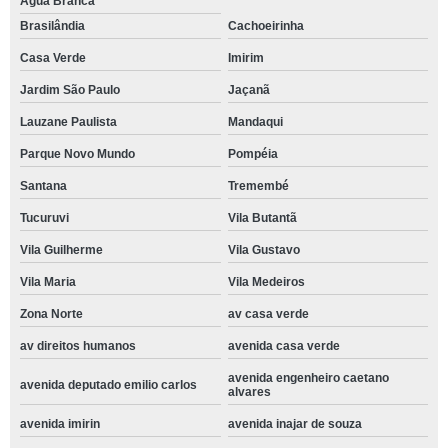
Água Branca
Brasilândia
Cachoeirinha
Casa Verde
Imirim
Jardim São Paulo
Jaçanã
Lauzane Paulista
Mandaqui
Parque Novo Mundo
Pompéia
Santana
Tremembé
Tucuruvi
Vila Butantã
Vila Guilherme
Vila Gustavo
Vila Maria
Vila Medeiros
Zona Norte
av casa verde
av direitos humanos
avenida casa verde
avenida engenheiro caetano
avenida deputado emilio carlos
alvares
avenida imirin
avenida inajar de souza