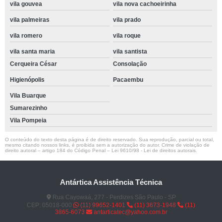
vila gouvea
vila nova cachoeirinha
vila palmeiras
vila prado
vila romero
vila roque
vila santa maria
vila santista
Cerqueira César
Consolação
Higienópolis
Pacaembu
Vila Buarque
Sumarezinho
Vila Pompeia
O conteúdo do texto desta página é de direito reservado. Sua reprodução, parcial ou total,
mesmo citando nossos links, é proibida sem a autorização do autor. Crime de violação de
direito autoral – artigo 184 do Código Penal –
Lei 9610/98 - Lei de direitos autorais
.
Antártica Assistência Técnica
Rua Cayowaá, 277 - Perdizes São Paulo - SP
CEP: 05018-000
(11) 99652-1401
(11) 3673-1948
(11)
3865-6073
antarticatec@yahoo.com.br