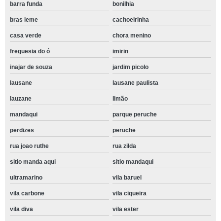
barra funda
bonilhia
bras leme
cachoeirinha
casa verde
chora menino
freguesia do ó
imirin
inajar de souza
jardim picolo
lausane
lausane paulista
lauzane
limão
mandaqui
parque peruche
perdizes
peruche
rua joao ruthe
rua zilda
sitio manda aqui
sitio mandaqui
ultramarino
vila baruel
vila carbone
vila ciqueira
vila diva
vila ester