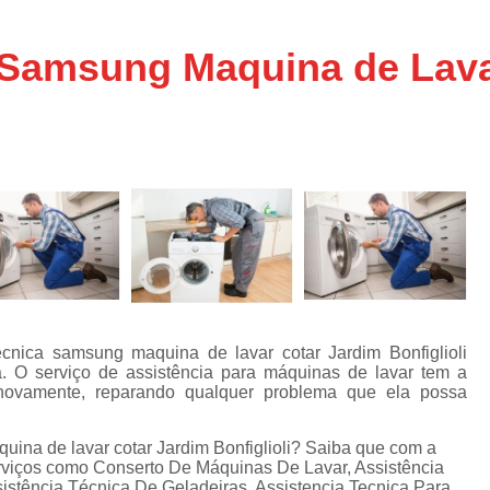
Assistencia Tecnica Ar C
s
e
Assistencia Tecnica Ar C
 Samsung Maquina de Lava
Assistencia Tecnica Ar 
s
e
Assistencia Tecnica de
s
Assistencia Tecnica de Ar
e
e
Assistencia Tecnica em
Assistencia Tecnica para Ar Condicionado 
de
Assistencia Tecnica de Geladeira Electrolu
Assistencia Tecnica Geladeira
A
de
Assistencia Tecnica Resfriar Geladeira
cnica samsung maquina de lavar cotar Jardim Bonfiglioli
s
. O serviço de assistência para máquinas de lavar tem a
Electrolux Geladeira Assistencia Te
de
 novamente, reparando qualquer problema que ela possa
Geladeira Electrolux Assistencia Tecni
ina de lavar cotar Jardim Bonfiglioli? Saiba que com a
de
Assistencia Tecnica de Refrigerador Electrolu
erviços como Conserto De Máquinas De Lavar, Assistência
e
stência Técnica De Geladeiras, Assistencia Tecnica Para
a