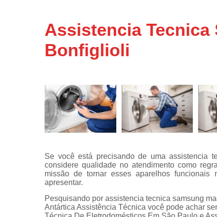
Assistência
técnicas d
Assistencia Tecnica
fogão
Bonfiglioli
Assistência
técnicas d
microonda
Conserto d
máquinas d
lavar
Consertos 
adega
Consertos 
geladeiras
Se você está precisando de uma assistencia te
expositora
considere qualidade no atendimento como regra
Instalação 
missão de tornar esses aparelhos funcionais
fogões
apresentar.
Pesquisando por assistencia tecnica samsung maqu
Instalação 
Antártica Assistência Técnica você pode achar s
máquinas d
Técnica De Eletrodomésticos Em São Paulo e Assi
lavar roup