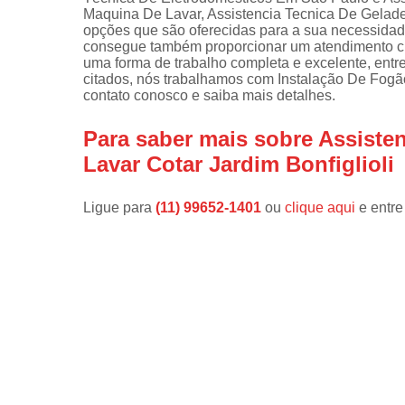
Maquina De Lavar, Assistencia Tecnica De Geladei
Instalações 
opções que são oferecidas para a sua necessidad
lava e sec
consegue também proporcionar um atendimento cu
uma forma de trabalho completa e excelente, entr
Manutençõe
citados, nós trabalhamos com Instalação De Fogã
de fogão
contato conosco e saiba mais detalhes.
Manutençõe
Para saber mais sobre Assist
em freezer
Lavar Cotar Jardim Bonfiglioli
Ligue para
(11) 99652-1401
ou
clique aqui
e entre