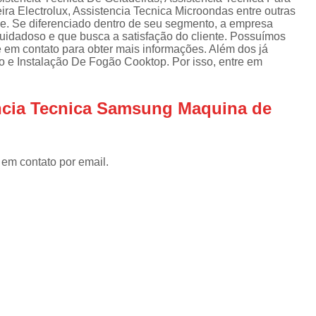
Assistencia Tecnica Refrigerador
As
ra Electrolux, Assistencia Tecnica Microondas entre outras
de
e. Se diferenciado dentro de seu segmento, a empresa
Assistencia Tecnica R
a
idadoso e que busca a satisfação do cliente. Possuímos
e em contato para obter mais informações. Além dos já
Assistencia Tecnica Refrigerador Electrolux
s
o e Instalação De Fogão Cooktop. Por isso, entre em
Refrigerador Assistencia Tecnica
R
s
Assistencia Tecnica Lavadora Secadora Sa
encia Tecnica Samsung Maquina de
Assistencia Tecnica Maquina Secadora d
Assistencia Tecnica Sa
 em contato por email.
Assistencia Tecnica Samsung Seca
Assistencia Tecnica Secadora a Gas
Assistencia Tecnica Secadora Enxuta
Assistancia Tecnica para Fogão Co
Assistencia Tecnica de Fogão Br
Assistencia Tecnica Fogao a Gas