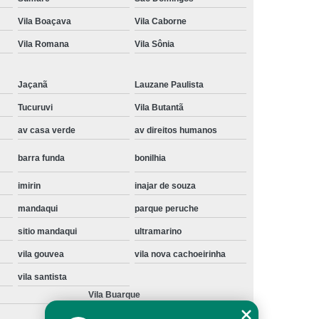
Instalação de Maquina de Lavar Samsung
Vila Boaçava
Vila Caborne
oupa
Instalação Maquina de Lavar Roupa
Vila Romana
Vila Sônia
ng
Instalação Maquina Lavar e Seca
Jaçanã
Lauzane Paulista
pa
Instalar Maquina de Lavar Samsung
Tucuruvi
Vila Butantã
Maquina de Lavar Roupa Instalação
av casa verde
av direitos humanos
 Lavar
Instalação de Lava e Seca
barra funda
bonilhia
Instalação de Maquina Lava e Seca
va e Seca Samsung
Instalação Lava Seca
imirin
inajar de souza
mandaqui
parque peruche
nstalação Maquina Lava e Seca Samsung
sitio mandaqui
ultramarino
Seca
Lava e Seca Instalação
vila gouvea
vila nova cachoeirinha
Samsung Instalação Lava e Seca
vila santista
ogão a Gas
Manutenção de Fogão Cooktop
Vila Buarque
olux
Manutenção em Fogão