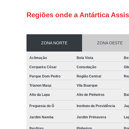
Regiões onde a Antártica Assis
ZONA NORTE
ZONA OESTE
Aclimação
Bela Vista
Be
Cerqueira César
Consolação
Gli
Parque Dom Pedro
Região Central
Re
Trianon Masp
Vila Buarque
Alto da Lapa
Alto de Pinheiros
Bai
Freguesia do Ó
Instituto da Previdência
Ja
Jardim Namba
Jardim Primavera
La
Perdizes
Pinheiros
Po