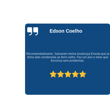
Waldirene
Monteiro
ta que ja
Uma empresa á 41 anos no mercado que sempre valoriza o
meio que
cliente ótimo atendimento com garantia de todos o serviços.