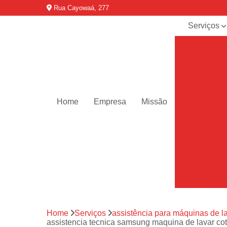
Rua Cayowaá, 277
Serviços
Assistênci
para
máquinas d
lavar
Assistênci
técnica ar
Home
Empresa
Missão
condicionad
portáteis
Assistênci
técnica de
geladeiras
Assistênci
técnica de
refrigerador
Assistênci
Home
Serviços
assistência para máquinas de l
técnica de
assistencia tecnica samsung maquina de lavar cota
secadoras