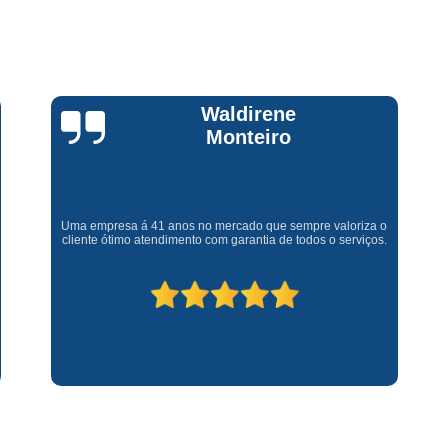
Assistencia Tecnica Fogao Cooktop
A
Brastemp Fogão Assistencia Tecnica
Assistencia Tecnica Brastemp Microon
Assistencia Tecnica
Claúdia
Andrullis
Assistencia Tecnica Forno Microondas 
Assistencia Tecnica Microondas Bra
Microondas Brastemp Assistencia Tecnica
Gostaria primeiramente de agradecer o bom atendimento
telefônico (q hj infelizmente é um problema), e a eficiência do
técnico Sr Henrique na solução do problema da minha lava e
Conserto de Maquina de Lavar
C
seca q minha família não vive mais sem. #recomendo os
serviços.
Conserto de Maquina de Lavar Ro
Conserto Maquina de Lavar
C
Conserto Maquina de Lavar Roupa
Conserto Maquina Lavar Roupa
C
Maquina de Lavar Conserto
Tec
Conserto Adega
Conserto Adega 