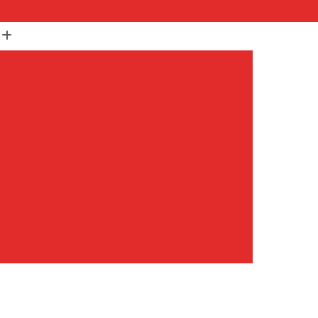
(11) 99652-1401
(11) 3673-1948
r
Assistencia Maquina Lavar
r
Assistencia Tecnica Maquina de Lavar
Maquina de Lavar Samsung
g
Assistencia Tecnica para Maquina de Lavar
Samsung Maquina de Lavar
avar e Secar
Maquina de Lavar Assistencia
Tecnica Maquina de Lavar
avar Assistencia Tecnica
atil Assistencia Tecnica
ondicionado Philco Portatil
Ar Condicionado Portatil