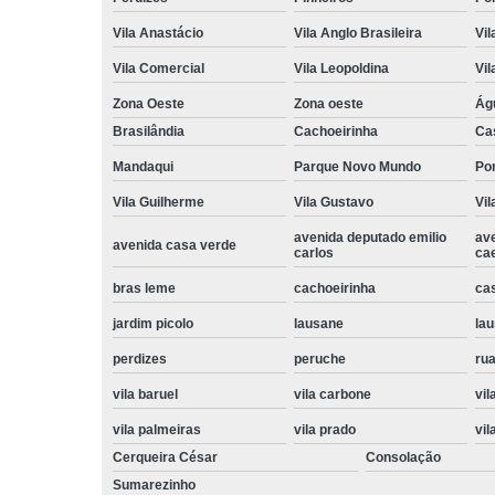
Vila Anastácio
Vila Anglo Brasileira
Vil
Vila Comercial
Vila Leopoldina
Vil
Zona Oeste
Zona oeste
Ág
Brasilândia
Cachoeirinha
Ca
Mandaqui
Parque Novo Mundo
Po
Vila Guilherme
Vila Gustavo
Vil
avenida deputado emilio
av
avenida casa verde
carlos
ca
bras leme
cachoeirinha
ca
jardim picolo
lausane
lau
perdizes
peruche
rua
vila baruel
vila carbone
vil
vila palmeiras
vila prado
vil
Cerqueira César
Consolação
Sumarezinho