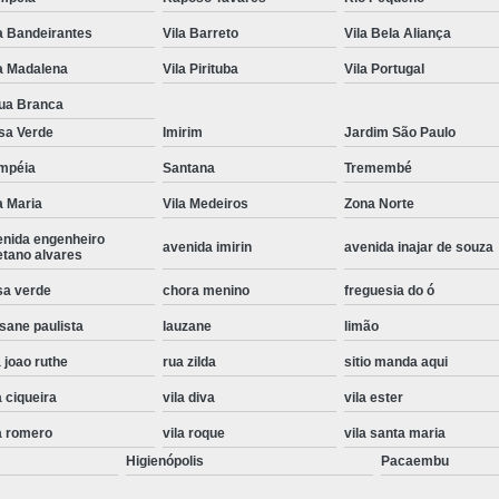
Instalação de Maquina de Lavar Roupa
a Bandeirantes
Vila Barreto
Vila Bela Aliança
Instalação Eletrica Maquina de Lavar R
a Madalena
Vila Pirituba
Vila Portugal
Instalação Maquina de Lavar Samsu
ua Branca
sa Verde
Imirim
Jardim São Paulo
Instalação para Maquina de Lavar Rou
mpéia
Santana
Tremembé
Instalar Maquina Lavar Roupa
a Maria
Vila Medeiros
Zona Norte
Samsung Instalação Maquina de
enida engenheiro
avenida imirin
avenida inajar de souza
Instalação de Lava e Seca Samsung
etano alvares
Instalação Lava e Seca
Instalação La
sa verde
chora menino
freguesia do ó
sane paulista
lauzane
limão
Instalação Maquina Lava e Seca
I
 joao ruthe
rua zilda
sitio manda aqui
Instalação Samsung Lava e 
a ciqueira
vila diva
vila ester
Lava e Seca Samsung Instalação
a romero
vila roque
vila santa maria
Manutenção de Fogão
Manutenção de F
Higienópolis
Pacaembu
Manutenção de Fogão Electr