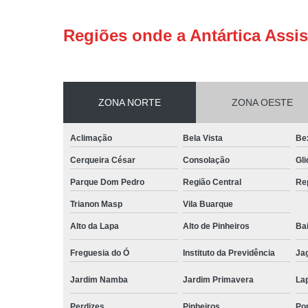
Regiões onde a Antártica Assis
ZONA NORTE
ZONA OESTE
Aclimação
Bela Vista
Be
Cerqueira César
Consolação
Gli
Parque Dom Pedro
Região Central
Re
Trianon Masp
Vila Buarque
Alto da Lapa
Alto de Pinheiros
Bai
Freguesia do Ó
Instituto da Previdência
Ja
Jardim Namba
Jardim Primavera
La
Perdizes
Pinheiros
Po