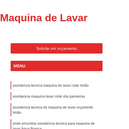
ondicionado Portatil Consul
ondicionado Portatil Philco
 Maquina de Lavar
Condicionado Tipo Portatil
 Ar Condicionado Portatil
 Condicionado Portatil Philco
Solicite um orçamento
 Ar Condicionado Portatil
Portatil
Assistencia Tecnica de Geladeira
MENU
x
Assistencia Tecnica Electrolux Geladeira
ssistencia Tecnica Geladeira Electrolux
assistencia tecnica maquina de lavar cotar limão
Electrolux Assistencia Tecnica Geladeira
assistencia maquina lavar cotar vila palmeiras
cnica
Geladeira Assistencia Tecnica
assistencia tecnica de maquina de lavar orçamento
ca
Assistencia Tecnica de Refrigerador
limão
x
Assistencia Tecnica Electrolux Refrigerador
onde encontrar assistencia tecnica para maquina de
lavar Água Branca