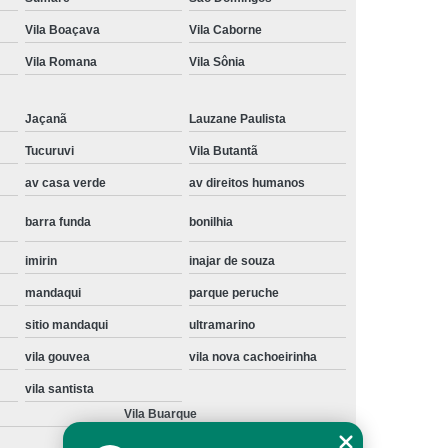
Instalação de Maquina de Lavar Samsung
Vila Boaçava
Vila Caborne
oupa
Instalação Maquina de Lavar Roupa
Vila Romana
Vila Sônia
ng
Instalação Maquina Lavar e Seca
Jaçanã
Lauzane Paulista
pa
Instalar Maquina de Lavar Samsung
Tucuruvi
Vila Butantã
Maquina de Lavar Roupa Instalação
av casa verde
av direitos humanos
 Lavar
Instalação de Lava e Seca
barra funda
bonilhia
Instalação de Maquina Lava e Seca
va e Seca Samsung
Instalação Lava Seca
imirin
inajar de souza
mandaqui
parque peruche
nstalação Maquina Lava e Seca Samsung
sitio mandaqui
ultramarino
Seca
Lava e Seca Instalação
vila gouvea
vila nova cachoeirinha
Samsung Instalação Lava e Seca
vila santista
ogão a Gas
Manutenção de Fogão Cooktop
Vila Buarque
olux
Manutenção em Fogão