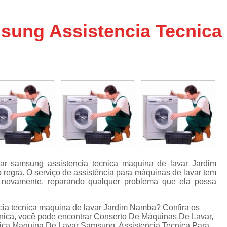
Assistencia Tecnica Ar C
s
e
Assistencia Tecnica Ar C
sung Assistencia Tecnica
Assistencia Tecnica Ar 
s
e
Assistencia Tecnica de
s
Assistencia Tecnica de Ar
e
e
Assistencia Tecnica em
Assistencia Tecnica para Ar Condicionado 
de
Assistencia Tecnica de Geladeira Electrolu
Assistencia Tecnica Geladeira
A
de
Assistencia Tecnica Resfriar Geladeira
r samsung assistencia tecnica maquina de lavar Jardim
s
egra. O serviço de assistência para máquinas de lavar tem
Electrolux Geladeira Assistencia Te
de
s novamente, reparando qualquer problema que ela possa
Geladeira Electrolux Assistencia Tecni
cia tecnica maquina de lavar Jardim Namba? Confira os
de
Assistencia Tecnica de Refrigerador Electrolu
écnica, você pode encontrar Conserto De Máquinas De Lavar,
e
nica Maquina De Lavar Samsung, Assistencia Tecnica Para
a