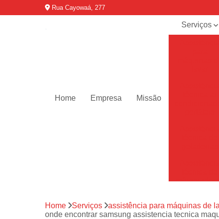
Rua Cayowaá, 277
Serviços
Assistênci
para
máquinas d
lavar
Assistênci
técnica ar
Home
Empresa
Missão
condicionad
portáteis
Assistênci
técnica de
geladeiras
Assistênci
técnica de
refrigerador
Assistênci
Home
Serviços
assistência para máquinas de l
técnica de
onde encontrar samsung assistencia tecnica maq
secadoras