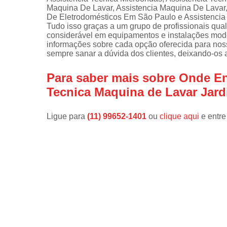
Maquina De Lavar, Assistencia Maquina De Lavar,
Instalações 
De Eletrodomésticos Em São Paulo e Assistencia Te
lava e sec
Tudo isso graças a um grupo de profissionais qua
considerável em equipamentos e instalações mode
Manutençõe
informações sobre cada opção oferecida para nos
de fogão
sempre sanar a dúvida dos clientes, deixando-o
Manutençõe
Para saber mais sobre Onde E
em freezer
Tecnica Maquina de Lavar Jar
Ligue para
(11) 99652-1401
ou
clique aqui
e entre