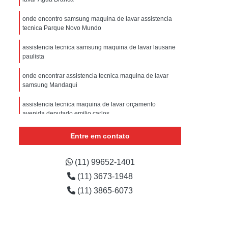
sistencia Tecnica Refrigerador com Defeito
onde encontro samsung maquina de lavar assistencia
efrigerador com Problema
tecnica Parque Novo Mundo
Assistencia Tecnica Refrigerador Não Liga
assistencia tecnica samsung maquina de lavar lausane
efrigerador Electrolux Assistencia Tecnica
paulista
msung
Assistencia Tecnica Maquina Secadora
onde encontrar assistencia tecnica maquina de lavar
samsung Mandaqui
e Roupa
Assistencia Tecnica para Secadora
assistencia tecnica maquina de lavar orçamento
msung Lavadora e Secadora
avenida deputado emilio carlos
dora
Assistencia Tecnica Secadora
onde encontro assistencia tecnica de maquina de lavar
Entre em contato
Assistencia Tecnica Secadora de Roupa
vila ciqueira
Assistencia Tecnica Secadora Samsung
onde encontro assistencia tecnica maquina de lavar
(11) 99652-1401
samsung vila palmeiras
(11) 3673-1948
oktop
Assistencia Tecnica de Fogão
(11) 3865-6073
astemp
Assistencia Tecnica Fogão
Assistencia Tecnica Fogão Brastemp