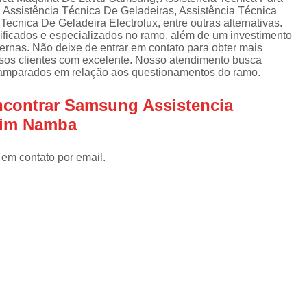
Assistencia Tecnica Refrigerador
As
 Assistência Técnica De Geladeiras, Assistência Técnica
de
cnica De Geladeira Electrolux, entre outras alternativas.
Assistencia Tecnica R
a
lificados e especializados no ramo, além de um investimento
rnas. Não deixe de entrar em contato para obter mais
Assistencia Tecnica Refrigerador Electrolux
s
sos clientes com excelente. Nosso atendimento busca
s amparados em relação aos questionamentos do ramo.
Refrigerador Assistencia Tecnica
R
s
Assistencia Tecnica Lavadora Secadora Sa
ncontrar Samsung Assistencia
dim Namba
Assistencia Tecnica Maquina Secadora d
Assistencia Tecnica Sa
 em contato por email.
Assistencia Tecnica Samsung Seca
Assistencia Tecnica Secadora a Gas
Assistencia Tecnica Secadora Enxuta
Assistancia Tecnica para Fogão Co
Assistencia Tecnica de Fogão Br
Assistencia Tecnica Fogao a Gas