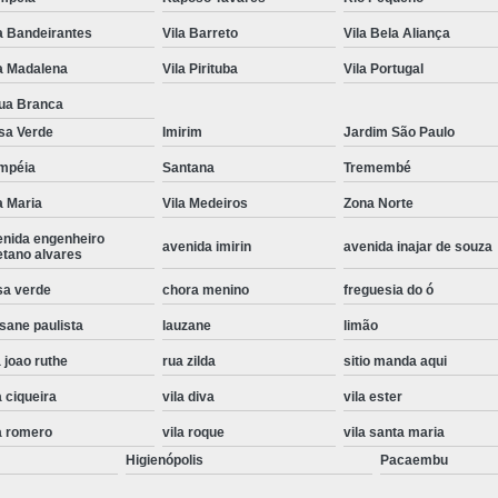
Instalação de Maquina de Lavar Roupa
a Bandeirantes
Vila Barreto
Vila Bela Aliança
Instalação Eletrica Maquina de Lavar R
a Madalena
Vila Pirituba
Vila Portugal
Instalação Maquina de Lavar Samsu
ua Branca
sa Verde
Imirim
Jardim São Paulo
Instalação para Maquina de Lavar Rou
mpéia
Santana
Tremembé
Instalar Maquina Lavar Roupa
a Maria
Vila Medeiros
Zona Norte
Samsung Instalação Maquina de
enida engenheiro
avenida imirin
avenida inajar de souza
Instalação de Lava e Seca Samsung
etano alvares
Instalação Lava e Seca
Instalação La
sa verde
chora menino
freguesia do ó
sane paulista
lauzane
limão
Instalação Maquina Lava e Seca
I
 joao ruthe
rua zilda
sitio manda aqui
Instalação Samsung Lava e 
a ciqueira
vila diva
vila ester
Lava e Seca Samsung Instalação
a romero
vila roque
vila santa maria
Manutenção de Fogão
Manutenção de F
Higienópolis
Pacaembu
Manutenção de Fogão Electr