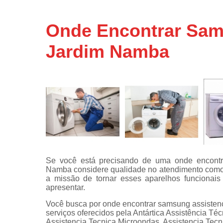
Assistência
técnicas d
Onde Encontrar Sam
fogão
Jardim Namba
Assistência
técnicas d
microonda
Conserto d
máquinas d
lavar
Consertos 
adega
Consertos 
geladeiras
Se você está precisando de uma onde encontra
expositora
Namba considere qualidade no atendimento como r
Instalação 
a missão de tornar esses aparelhos funcionai
fogões
apresentar.
Você busca por onde encontrar samsung assisten
Instalação 
serviços oferecidos pela Antártica Assistência T
máquinas d
Assistencia Tecnica Microondas, Assistencia Tec
lavar roup