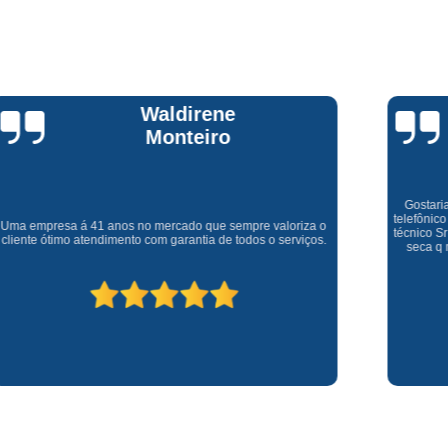
Assistencia Tecnica Fogao Cooktop
A
Brastemp Fogão Assistencia Tecnica
Assistencia Tecnica Brastemp Microon
Assistencia Tecnica
Claúdia
Andrullis
Assistencia Tecnica Forno Microondas 
Assistencia Tecnica Microondas Bra
Microondas Brastemp Assistencia Tecnica
Gostaria primeiramente de agradecer o bom atendimento
telefônico (q hj infelizmente é um problema), e a eficiência do
técnico Sr Henrique na solução do problema da minha lava e
Conserto de Maquina de Lavar
C
seca q minha família não vive mais sem. #recomendo os
serviços.
Conserto de Maquina de Lavar Ro
Conserto Maquina de Lavar
C
Conserto Maquina de Lavar Roupa
Conserto Maquina Lavar Roupa
C
Maquina de Lavar Conserto
Tec
Conserto Adega
Conserto Adega 