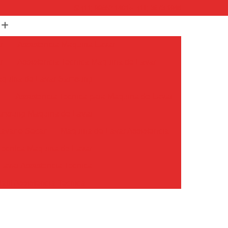
(11) 99652-1401
(11) 3673-1948
r
Assistencia Maquina Lavar
r
Assistencia Tecnica Maquina de Lavar
Maquina de Lavar Samsung
g
Assistencia Tecnica para Maquina de Lavar
Samsung Maquina de Lavar
avar e Secar
Maquina de Lavar Assistencia
Tecnica Maquina de Lavar
avar Assistencia Tecnica
atil Assistencia Tecnica
ondicionado Philco Portatil
Ar Condicionado Portatil