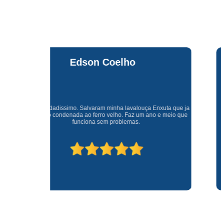
Waldirene
Monteiro
a que ja
Uma empresa á 41 anos no mercado que sempre valoriza o
meio que
cliente ótimo atendimento com garantia de todos o serviços.