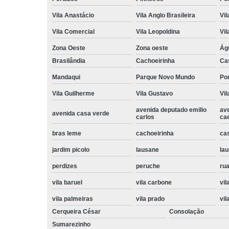
Vila Anastácio
Vila Anglo Brasileira
Vil
Vila Comercial
Vila Leopoldina
Vil
Zona Oeste
Zona oeste
Ág
Brasilândia
Cachoeirinha
Ca
Mandaqui
Parque Novo Mundo
Po
Vila Guilherme
Vila Gustavo
Vil
avenida deputado emilio
av
avenida casa verde
carlos
ca
bras leme
cachoeirinha
ca
jardim picolo
lausane
lau
perdizes
peruche
rua
vila baruel
vila carbone
vil
vila palmeiras
vila prado
vil
Cerqueira César
Consolação
Sumarezinho