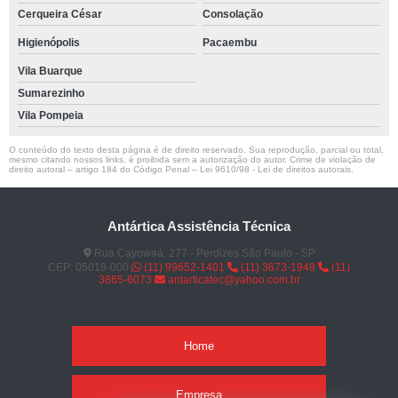
Cerqueira César
Consolação
Higienópolis
Pacaembu
Vila Buarque
Sumarezinho
Vila Pompeia
O conteúdo do texto desta página é de direito reservado. Sua reprodução, parcial ou total,
mesmo citando nossos links, é proibida sem a autorização do autor. Crime de violação de
direito autoral – artigo 184 do Código Penal –
Lei 9610/98 - Lei de direitos autorais
.
Antártica Assistência Técnica
Rua Cayowaá, 277 - Perdizes São Paulo - SP
CEP: 05018-000
(11) 99652-1401
(11) 3673-1948
(11)
3865-6073
antarticatec@yahoo.com.br
Home
Empresa