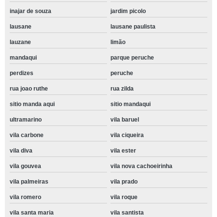
inajar de souza
jardim picolo
lausane
lausane paulista
lauzane
limão
mandaqui
parque peruche
perdizes
peruche
rua joao ruthe
rua zilda
sitio manda aqui
sitio mandaqui
ultramarino
vila baruel
vila carbone
vila ciqueira
vila diva
vila ester
vila gouvea
vila nova cachoeirinha
vila palmeiras
vila prado
vila romero
vila roque
vila santa maria
vila santista