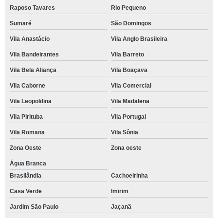
Raposo Tavares
Rio Pequeno
Sumaré
São Domingos
Vila Anastácio
Vila Anglo Brasileira
Vila Bandeirantes
Vila Barreto
Vila Bela Aliança
Vila Boaçava
Vila Caborne
Vila Comercial
Vila Leopoldina
Vila Madalena
Vila Pirituba
Vila Portugal
Vila Romana
Vila Sônia
Zona Oeste
Zona oeste
Água Branca
Brasilândia
Cachoeirinha
Casa Verde
Imirim
Jardim São Paulo
Jaçanã