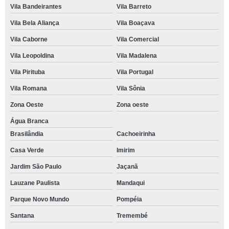
Vila Bandeirantes
Vila Barreto
Vila Bela Aliança
Vila Boaçava
Vila Caborne
Vila Comercial
Vila Leopoldina
Vila Madalena
Vila Pirituba
Vila Portugal
Vila Romana
Vila Sônia
Zona Oeste
Zona oeste
Água Branca
Brasilândia
Cachoeirinha
Casa Verde
Imirim
Jardim São Paulo
Jaçanã
Lauzane Paulista
Mandaqui
Parque Novo Mundo
Pompéia
Santana
Tremembé