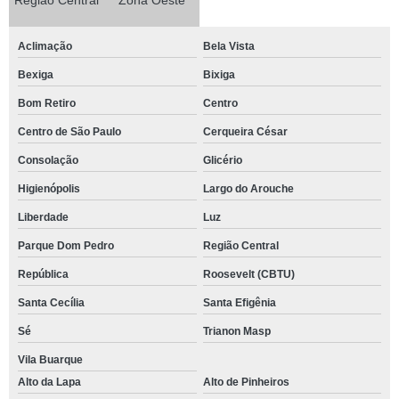
Região Central
Zona Oeste
Aclimação
Bela Vista
Bexiga
Bixiga
Bom Retiro
Centro
Centro de São Paulo
Cerqueira César
Consolação
Glicério
Higienópolis
Largo do Arouche
Liberdade
Luz
Parque Dom Pedro
Região Central
República
Roosevelt (CBTU)
Santa Cecília
Santa Efigênia
Sé
Trianon Masp
Vila Buarque
Alto da Lapa
Alto de Pinheiros