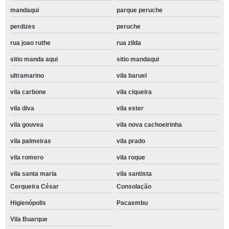
mandaqui
parque peruche
perdizes
peruche
rua joao ruthe
rua zilda
sitio manda aqui
sitio mandaqui
ultramarino
vila baruel
vila carbone
vila ciqueira
vila diva
vila ester
vila gouvea
vila nova cachoeirinha
vila palmeiras
vila prado
vila romero
vila roque
vila santa maria
vila santista
Cerqueira César
Consolação
Higienópolis
Pacaembu
Vila Buarque