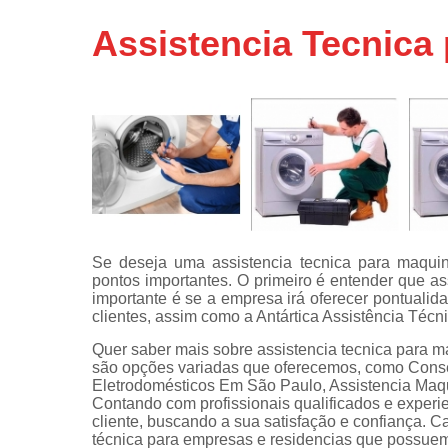
Assistência
Assistencia Tecnica
técnicas d
fogão
Assistência
técnicas d
microonda
Conserto d
máquinas d
lavar
Consertos 
adega
Se deseja uma assistencia tecnica para maquin
pontos importantes. O primeiro é entender que a
Consertos 
importante é se a empresa irá oferecer pontualid
geladeiras
clientes, assim como a Antártica Assistência Técn
expositora
Quer saber mais sobre assistencia tecnica para 
Instalação 
são opções variadas que oferecemos, como Conse
fogões
Eletrodomésticos Em São Paulo, Assistencia Maqu
Contando com profissionais qualificados e exper
Instalação 
cliente, buscando a sua satisfação e confiança. C
máquinas d
técnica para empresas e residencias que possuem
lavar roup