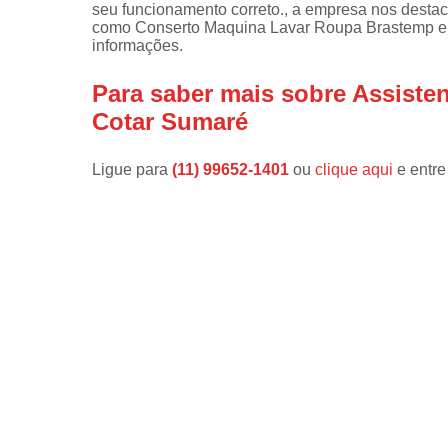
seu funcionamento correto., a empresa nos dest
como Conserto Maquina Lavar Roupa Brastemp e I
Instalações 
informações.
lava e sec
Manutençõe
Para saber mais sobre Assiste
de fogão
Cotar Sumaré
Manutençõe
em freezer
Ligue para
(11) 99652-1401
ou
clique aqui
e entre