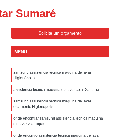
ondicionado Portatil Consul
otar Sumaré
ondicionado Portatil Philco
Condicionado Tipo Portatil
Solicite um orçamento
 Ar Condicionado Portatil
 Condicionado Portatil Philco
MENU
 Ar Condicionado Portatil
Portatil
Assistencia Tecnica de Geladeira
samsung assistencia tecnica maquina de lavar
x
Assistencia Tecnica Electrolux Geladeira
Higienópolis
ssistencia Tecnica Geladeira Electrolux
assistencia tecnica maquina de lavar cotar Santana
Electrolux Assistencia Tecnica Geladeira
samsung assistencia tecnica maquina de lavar
orçamento Higienópolis
cnica
Geladeira Assistencia Tecnica
ca
Assistencia Tecnica de Refrigerador
onde encontrar samsung assistencia tecnica maquina
de lavar vila roque
x
Assistencia Tecnica Electrolux Refrigerador
onde encontro assistencia tecnica maquina de lavar