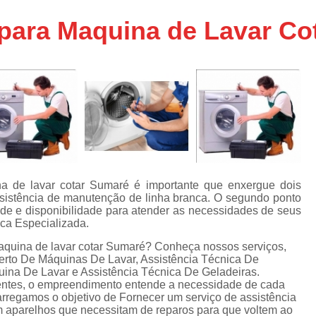
Assistencia Tecnica Ar C
s
 para Maquina de Lavar C
e
Assistencia Tecnica Ar C
Assistencia Tecnica Ar 
s
e
Assistencia Tecnica de
s
Assistencia Tecnica de Ar
e
e
Assistencia Tecnica em
Assistencia Tecnica para Ar Condicionado 
de
Assistencia Tecnica de Geladeira Electrolu
a de lavar cotar Sumaré é importante que enxergue dois
ssistência de manutenção de linha branca. O segundo ponto
Assistencia Tecnica Geladeira
A
de
ade e disponibilidade para atender as necessidades de seus
ica Especializada.
Assistencia Tecnica Resfriar Geladeira
s
maquina de lavar cotar Sumaré? Conheça nossos serviços,
Electrolux Geladeira Assistencia Te
de
rto De Máquinas De Lavar, Assistência Técnica De
ina De Lavar e Assistência Técnica De Geladeiras.
Geladeira Electrolux Assistencia Tecni
ientes, o empreendimento entende a necessidade de cada
de
arregamos o objetivo de Fornecer um serviço de assistência
Assistencia Tecnica de Refrigerador Electrolu
e
 aparelhos que necessitam de reparos para que voltem ao
a