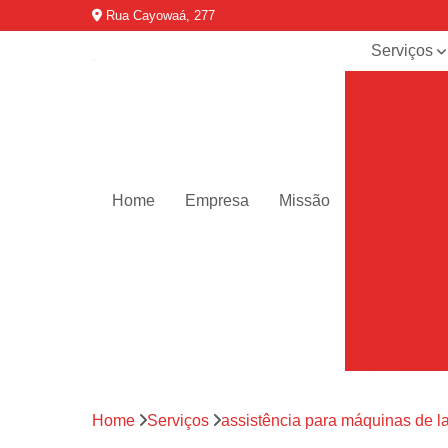
Rua Cayowaá, 277
Serviços
Assistênci
para
máquinas d
lavar
Assistênci
técnica ar
Home
Empresa
Missão
condicionad
portáteis
Assistênci
técnica de
geladeiras
Assistênci
técnica de
refrigerador
Assistênci
Home
Serviços
assistência para máquinas de l
técnica de
secadoras