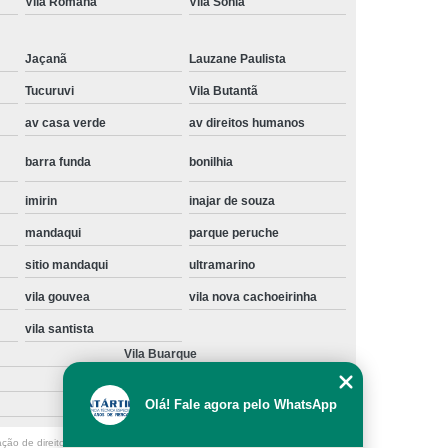
Vila Romana
Vila Sônia
Instalação de Maquina de Lavar Samsung
oupa
Instalação Maquina de Lavar Roupa
Jaçanã
Lauzane Paulista
ng
Instalação Maquina Lavar e Seca
Tucuruvi
Vila Butantã
av casa verde
av direitos humanos
pa
Instalar Maquina de Lavar Samsung
Maquina de Lavar Roupa Instalação
barra funda
bonilhia
 Lavar
Instalação de Lava e Seca
imirin
inajar de souza
Instalação de Maquina Lava e Seca
mandaqui
parque peruche
va e Seca Samsung
Instalação Lava Seca
sitio mandaqui
ultramarino
nstalação Maquina Lava e Seca Samsung
vila gouvea
vila nova cachoeirinha
Seca
Lava e Seca Instalação
vila santista
Vila Buarque
Samsung Instalação Lava e Seca
ogão a Gas
Manutenção de Fogão Cooktop
Olá! Fale agora pelo WhatsApp
olux
Manutenção em Fogão
ação de direito autoral – artigo 184 do Código Penal –
Lei 9610/98 - Lei de