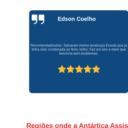
Waldirene
Monteiro
a que ja
Uma empresa á 41 anos no mercado que sempre valoriza o
meio que
cliente ótimo atendimento com garantia de todos o serviços.
Regiões onde a Antártica Assis