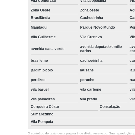
Vila Comercial
Vila Leopoldina
Vil
Zona Oeste
Zona oeste
Ág
Brasilândia
Cachoeirinha
Ca
Mandaqui
Parque Novo Mundo
Po
Vila Guilherme
Vila Gustavo
Vil
avenida deputado emilio
av
avenida casa verde
carlos
ca
bras leme
cachoeirinha
ca
jardim picolo
lausane
lau
perdizes
peruche
rua
vila baruel
vila carbone
vil
vila palmeiras
vila prado
vil
Cerqueira César
Consolação
Sumarezinho
Vila Pompeia
O conteúdo do texto desta página é de direito reservado. Sua reprodução, pa