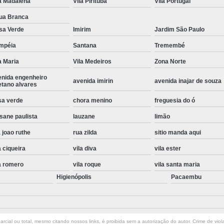
a Madalena
Vila Pirituba
Vila Portugal
Instalação de Maquina de Lavar Roupa
ua Branca
Instalação Eletrica Maquina de Lavar R
sa Verde
Imirim
Jardim São Paulo
Instalação Maquina de Lavar Samsu
mpéia
Santana
Tremembé
a Maria
Vila Medeiros
Zona Norte
Instalação para Maquina de Lavar Rou
enida engenheiro
Instalar Maquina Lavar Roupa
avenida imirin
avenida inajar de souza
etano alvares
Samsung Instalação Maquina de
sa verde
chora menino
freguesia do ó
Instalação de Lava e Seca Samsung
sane paulista
lauzane
limão
Instalação Lava e Seca
Instalação La
 joao ruthe
rua zilda
sitio manda aqui
Instalação Maquina Lava e Seca
I
a ciqueira
vila diva
vila ester
Instalação Samsung Lava e 
a romero
vila roque
vila santa maria
Higienópolis
Pacaembu
Lava e Seca Samsung Instalação
Manutenção de Fogão
Manutenção de F
Manutenção de Fogão Electr
rcial ou total, mesmo citando nossos links, é proibida sem a autorização do autor. Crime de viol