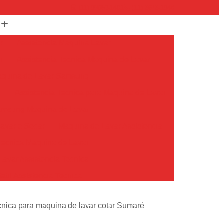
(11) 99652-1401
(11) 3673-1948
r
Assistencia Maquina Lavar
r
Assistencia Tecnica Maquina de Lavar
Maquina de Lavar Samsung
g
Assistencia Tecnica para Maquina de Lavar
Samsung Maquina de Lavar
avar e Secar
Maquina de Lavar Assistencia
Tecnica Maquina de Lavar
avar Assistencia Tecnica
atil Assistencia Tecnica
ondicionado Philco Portatil
ecnica para maquina de lavar cotar Sumaré
Ar Condicionado Portatil