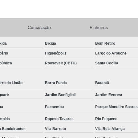
Conserto Adega de Vinho
Conse
Conserto de Adega Brastemp
Consolação
Pinheiros
Conserto de Adega de Vinho
Conserto 
Assistencia Tecnica e Conserto Geladeira E
xiga
Bixiga
Bom Retiro
Conserto de Geladeira Expositora de Bebid
cério
Higienópolis
Largo do Arouche
Conserto e Assistenci
pública
Roosevelt (CBTU)
Santa Cecília
Conserto e Manutenção de Geladeira Expo
Conserto Geladeira Expositora
rro do Limão
Barra Funda
Butantã
Conserto para Geladeira Expositora 
guaré
Jardim Bonfiglioli
Jardim Everest
Brastemp Instalação Fogão
Instalaç
pa
Pacaembu
Parque Monteiro Soares
Instalação de Fogão Brastemp
mpéia
Raposo Tavares
Rio Pequeno
Instalação de Fogão de Embutir
Instalaç
a Bandeirantes
Vila Barreto
Vila Bela Aliança
Instalação Fogão Brastemp
Instalação 