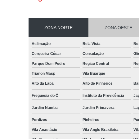
ZONA NORTE
ZONA OESTE
Aclimação
Bela Vista
Be
Cerqueira César
Consolação
Gli
Parque Dom Pedro
Região Central
Re
Trianon Masp
Vila Buarque
Alto da Lapa
Alto de Pinheiros
Bai
Freguesia do Ó
Instituto da Previdência
Ja
Jardim Namba
Jardim Primavera
La
Perdizes
Pinheiros
Po
Vila Anastácio
Vila Anglo Brasileira
Vil