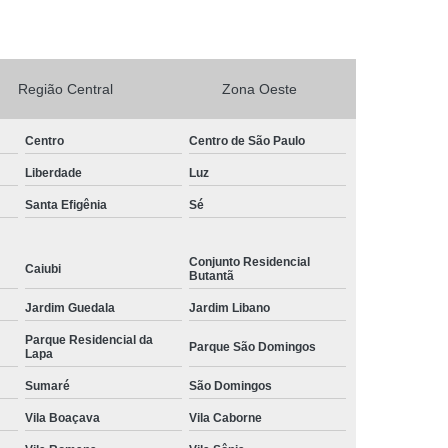
rto Adega Vinho
Conserto de Adega
Conserto de Adega Climatizada
Região Central
Zona Oeste
de Adega Quebrada
Conserto Placa Adega
xpositora
Conserto de Geladeira Expositora
Centro
Centro de São Paulo
as
Conserto de Geladeira Expositora Vertical
Liberdade
Luz
a de Geladeira Expositora
Santa Efigênia
Sé
sitora
Conserto em Geladeira Expositora
Conjunto Residencial
Conserto para Geladeira Expositora
Caiubi
Butantã
de Bar
Brastemp Instalação de Fogão
Jardim Guedala
Jardim Libano
ão de Fogão
Instalação de Fogão a Gas
Parque Residencial da
Parque São Domingos
Lapa
Instalação de Fogão Cooktop
Sumaré
São Domingos
ão de Fogão Gás Encanado
Instalação Fogão
Vila Boaçava
Vila Caborne
Fogão Cooktop
Instalação Fogão de Embutir