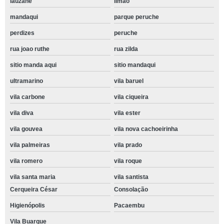
lauzane
limão
mandaqui
parque peruche
perdizes
peruche
rua joao ruthe
rua zilda
sitio manda aqui
sitio mandaqui
ultramarino
vila baruel
vila carbone
vila ciqueira
vila diva
vila ester
vila gouvea
vila nova cachoeirinha
vila palmeiras
vila prado
vila romero
vila roque
vila santa maria
vila santista
Cerqueira César
Consolação
Higienópolis
Pacaembu
Vila Buarque