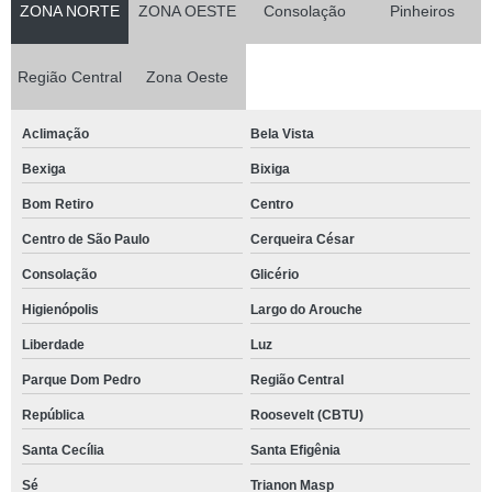
ZONA NORTE
ZONA OESTE
Consolação
Pinheiros
Região Central
Zona Oeste
Aclimação
Bela Vista
Bexiga
Bixiga
Bom Retiro
Centro
Centro de São Paulo
Cerqueira César
Consolação
Glicério
Higienópolis
Largo do Arouche
Liberdade
Luz
Parque Dom Pedro
Região Central
República
Roosevelt (CBTU)
Santa Cecília
Santa Efigênia
Sé
Trianon Masp