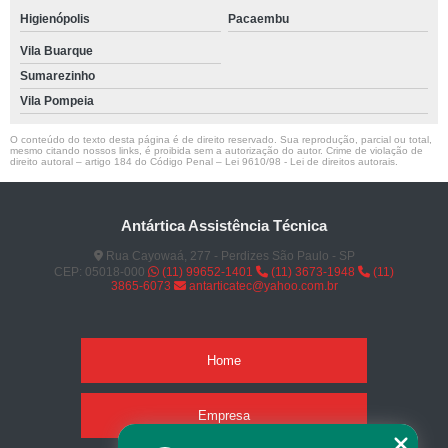
Higienópolis
Pacaembu
Vila Buarque
Sumarezinho
Vila Pompeia
O conteúdo do texto desta página é de direito reservado. Sua reprodução, parcial ou total,
mesmo citando nossos links, é proibida sem a autorização do autor. Crime de violação de
direito autoral – artigo 184 do Código Penal –
Lei 9610/98 - Lei de direitos autorais
.
Antártica Assistência Técnica
Rua Cayowaá, 277 - Perdizes São Paulo - SP
CEP: 05018-000
(11) 99652-1401
(11) 3673-1948
(11)
3865-6073
antarticatec@yahoo.com.br
Home
Empresa