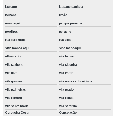
lausane
lausane paulista
lauzane
limão
mandaqui
parque peruche
perdizes
peruche
rua joao ruthe
rua zilda
sitio manda aqui
sitio mandaqui
ultramarino
vila baruel
vila carbone
vila ciqueira
vila diva
vila ester
vila gouvea
vila nova cachoeirinha
vila palmeiras
vila prado
vila romero
vila roque
vila santa maria
vila santista
Cerqueira César
Consolação