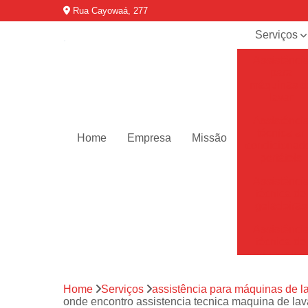
Rua Cayowaá, 277
Serviços
Assistênci
para
máquinas d
lavar
Assistênci
técnica ar
Home
Empresa
Missão
condicionad
portáteis
Assistênci
técnica de
geladeiras
Assistênci
técnica de
refrigerador
Assistênci
Home
Serviços
assistência para máquinas de l
técnica de
onde encontro assistencia tecnica maquina de la
secadoras