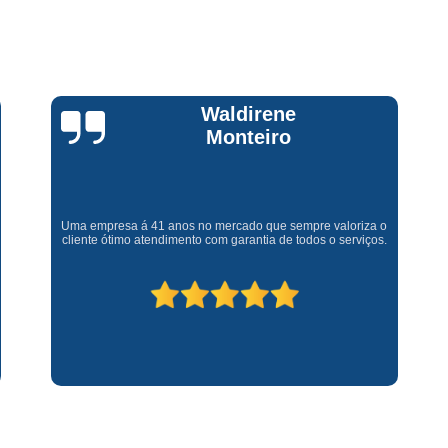
Assistencia Tecnica Fogao Cooktop
A
Brastemp Fogão Assistencia Tecnica
Assistencia Tecnica Brastemp Microon
Assistencia Tecnica
Claúdia
Andrullis
Assistencia Tecnica Forno Microondas 
Assistencia Tecnica Microondas Bra
Microondas Brastemp Assistencia Tecnica
Gostaria primeiramente de agradecer o bom atendimento
telefônico (q hj infelizmente é um problema), e a eficiência do
técnico Sr Henrique na solução do problema da minha lava e
Conserto de Maquina de Lavar
C
seca q minha família não vive mais sem. #recomendo os
serviços.
Conserto de Maquina de Lavar Ro
Conserto Maquina de Lavar
C
Conserto Maquina de Lavar Roupa
Conserto Maquina Lavar Roupa
C
Maquina de Lavar Conserto
Tec
Conserto Adega
Conserto Adega 