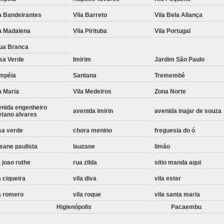
Instalação de Maquina de Lavar Roupa
a Bandeirantes
Vila Barreto
Vila Bela Aliança
Instalação Eletrica Maquina de Lavar R
a Madalena
Vila Pirituba
Vila Portugal
Instalação Maquina de Lavar Samsu
ua Branca
sa Verde
Imirim
Jardim São Paulo
Instalação para Maquina de Lavar Rou
mpéia
Santana
Tremembé
Instalar Maquina Lavar Roupa
a Maria
Vila Medeiros
Zona Norte
Samsung Instalação Maquina de
enida engenheiro
avenida imirin
avenida inajar de souza
Instalação de Lava e Seca Samsung
etano alvares
Instalação Lava e Seca
Instalação La
sa verde
chora menino
freguesia do ó
sane paulista
lauzane
limão
Instalação Maquina Lava e Seca
I
 joao ruthe
rua zilda
sitio manda aqui
Instalação Samsung Lava e 
a ciqueira
vila diva
vila ester
Lava e Seca Samsung Instalação
a romero
vila roque
vila santa maria
Manutenção de Fogão
Manutenção de F
Higienópolis
Pacaembu
Manutenção de Fogão Electr