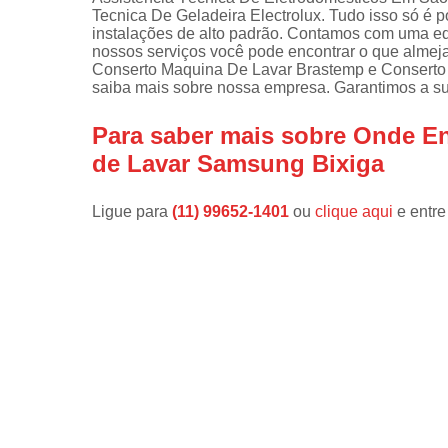
Tecnica De Geladeira Electrolux. Tudo isso só é p
Instalações 
instalações de alto padrão. Contamos com uma eq
lava e sec
nossos serviços você pode encontrar o que almej
Conserto Maquina De Lavar Brastemp e Conserto 
Manutençõe
saiba mais sobre nossa empresa. Garantimos a su
de fogão
Para saber mais sobre Onde En
Manutençõe
em freezer
de Lavar Samsung Bixiga
Ligue para
(11) 99652-1401
ou
clique aqui
e entre