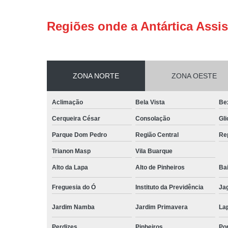
Regiões onde a Antártica Assis
ZONA NORTE
ZONA OESTE
Aclimação
Bela Vista
Be
Cerqueira César
Consolação
Gli
Parque Dom Pedro
Região Central
Re
Trianon Masp
Vila Buarque
Alto da Lapa
Alto de Pinheiros
Bai
Freguesia do Ó
Instituto da Previdência
Ja
Jardim Namba
Jardim Primavera
La
Perdizes
Pinheiros
Po