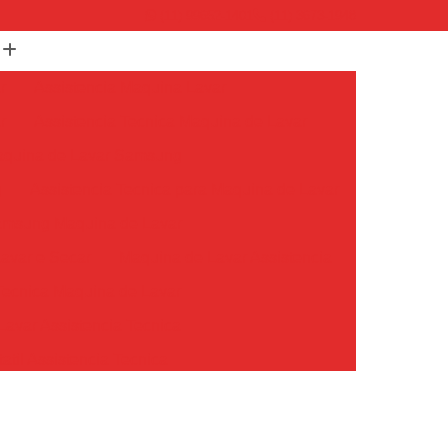
(11) 99652-1401
(11) 3673-1948
r
Assistencia Maquina Lavar
r
Assistencia Tecnica Maquina de Lavar
Maquina de Lavar Samsung
g
Assistencia Tecnica para Maquina de Lavar
Samsung Maquina de Lavar
avar e Secar
Maquina de Lavar Assistencia
Tecnica Maquina de Lavar
avar Assistencia Tecnica
atil Assistencia Tecnica
ondicionado Philco Portatil
Ar Condicionado Portatil