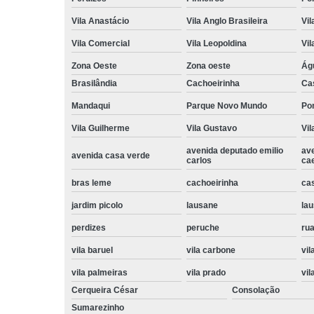
Vila Anastácio
Vila Anglo Brasileira
Vil
Vila Comercial
Vila Leopoldina
Vil
Zona Oeste
Zona oeste
Ág
Brasilândia
Cachoeirinha
Ca
Mandaqui
Parque Novo Mundo
Po
Vila Guilherme
Vila Gustavo
Vil
avenida deputado emilio
av
avenida casa verde
carlos
ca
bras leme
cachoeirinha
ca
jardim picolo
lausane
lau
perdizes
peruche
rua
vila baruel
vila carbone
vil
vila palmeiras
vila prado
vil
Cerqueira César
Consolação
Sumarezinho