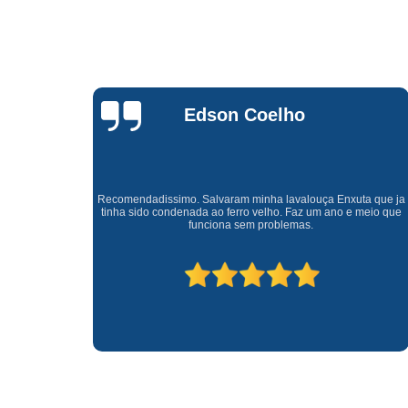
Waldirene
Monteiro
a que ja
Uma empresa á 41 anos no mercado que sempre valoriza o
meio que
cliente ótimo atendimento com garantia de todos o serviços.