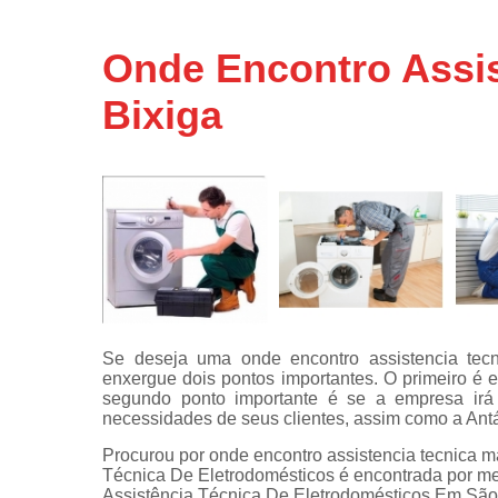
Assistência
técnicas d
Onde Encontro Assi
fogão
Bixiga
Assistência
técnicas d
microonda
Conserto d
máquinas d
lavar
Consertos 
adega
Consertos 
geladeiras
Se deseja uma onde encontro assistencia tec
expositora
enxergue dois pontos importantes. O primeiro é 
Instalação 
segundo ponto importante é se a empresa irá o
fogões
necessidades de seus clientes, assim como a Antá
Procurou por onde encontro assistencia tecnica m
Instalação 
Técnica De Eletrodomésticos é encontrada por me
máquinas d
Assistência Técnica De Eletrodomésticos Em São
lavar roup