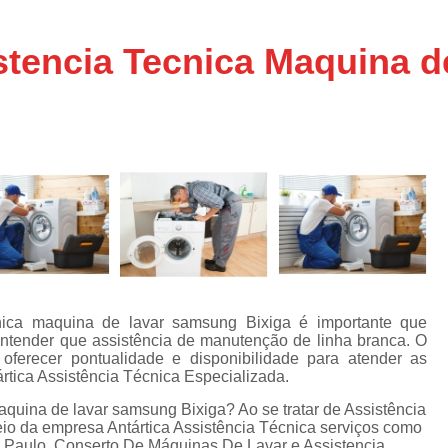
Assistencia Tecnica Ar C
s
e
Assistencia Tecnica Ar C
stencia Tecnica Maquina 
Assistencia Tecnica Ar 
s
e
Assistencia Tecnica de
s
Assistencia Tecnica de Ar
e
e
Assistencia Tecnica em
Assistencia Tecnica para Ar Condicionado 
de
Assistencia Tecnica de Geladeira Electrolu
Assistencia Tecnica Geladeira
A
de
Assistencia Tecnica Resfriar Geladeira
nica maquina de lavar samsung Bixiga é importante que
s
entender que assistência de manutenção de linha branca. O
Electrolux Geladeira Assistencia Te
de
ferecer pontualidade e disponibilidade para atender as
rtica Assistência Técnica Especializada.
Geladeira Electrolux Assistencia Tecni
aquina de lavar samsung Bixiga? Ao se tratar de Assistência
de
Assistencia Tecnica de Refrigerador Electrolu
io da empresa Antártica Assistência Técnica serviços como
e
 Paulo, Conserto De Máquinas De Lavar e Assistencia
a