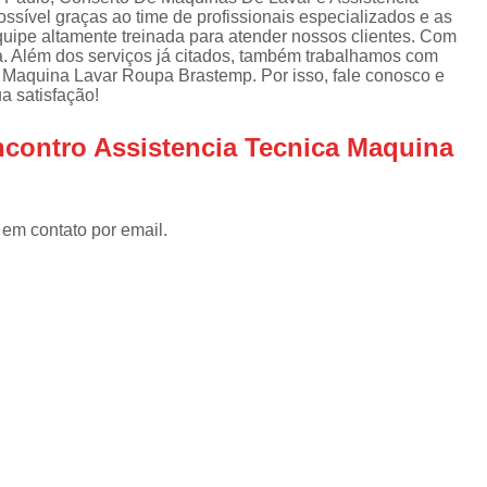
Assistencia Tecnica Refrigerador
As
ossível graças ao time de profissionais especializados e as
de
uipe altamente treinada para atender nossos clientes. Com
Assistencia Tecnica R
a
a. Além dos serviços já citados, também trabalhamos com
Maquina Lavar Roupa Brastemp. Por isso, fale conosco e
Assistencia Tecnica Refrigerador Electrolux
s
a satisfação!
Refrigerador Assistencia Tecnica
R
contro Assistencia Tecnica Maquina
s
Assistencia Tecnica Lavadora Secadora Sa
Assistencia Tecnica Maquina Secadora d
 em contato por email.
Assistencia Tecnica Sa
Assistencia Tecnica Samsung Seca
Assistencia Tecnica Secadora a Gas
Assistencia Tecnica Secadora Enxuta
Assistancia Tecnica para Fogão Co
Assistencia Tecnica de Fogão Br
Assistencia Tecnica Fogao a Gas