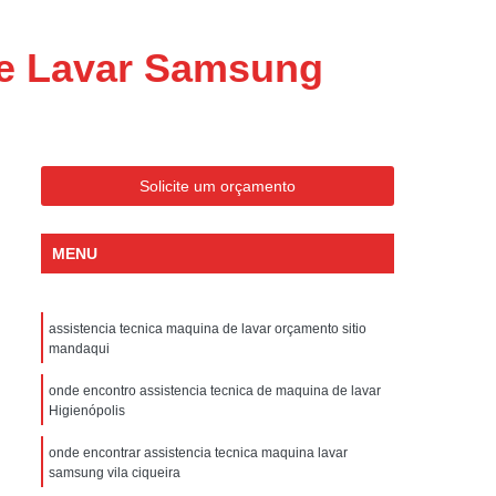
ondicionado Portatil Consul
ondicionado Portatil Philco
de Lavar Samsung
Condicionado Tipo Portatil
 Ar Condicionado Portatil
 Condicionado Portatil Philco
Solicite um orçamento
 Ar Condicionado Portatil
Portatil
Assistencia Tecnica de Geladeira
MENU
x
Assistencia Tecnica Electrolux Geladeira
ssistencia Tecnica Geladeira Electrolux
assistencia tecnica maquina de lavar orçamento sitio
mandaqui
Electrolux Assistencia Tecnica Geladeira
cnica
Geladeira Assistencia Tecnica
onde encontro assistencia tecnica de maquina de lavar
Higienópolis
ca
Assistencia Tecnica de Refrigerador
onde encontrar assistencia tecnica maquina lavar
x
Assistencia Tecnica Electrolux Refrigerador
samsung vila ciqueira