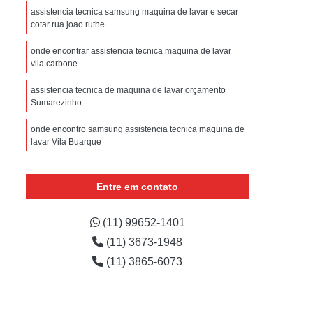
sistencia Tecnica Refrigerador com Defeito
assistencia tecnica samsung maquina de lavar e secar
cotar rua joao ruthe
efrigerador com Problema
onde encontrar assistencia tecnica maquina de lavar
Assistencia Tecnica Refrigerador Não Liga
vila carbone
efrigerador Electrolux Assistencia Tecnica
assistencia tecnica de maquina de lavar orçamento
msung
Assistencia Tecnica Maquina Secadora
Sumarezinho
e Roupa
Assistencia Tecnica para Secadora
onde encontro samsung assistencia tecnica maquina de
lavar Vila Buarque
msung Lavadora e Secadora
onde encontrar assistencia tecnica samsung maquina
dora
Assistencia Tecnica Secadora
de lavar Instituto da Previdência
Entre em contato
Assistencia Tecnica Secadora de Roupa
assistencia tecnica maquina de lavar avenida inajar de
Assistencia Tecnica Secadora Samsung
souza
(11) 99652-1401
(11) 3673-1948
oktop
Assistencia Tecnica de Fogão
onde encontro assistencia maquina lavar Vila Maria
(11) 3865-6073
astemp
Assistencia Tecnica Fogão
Assistencia Tecnica Fogão Brastemp