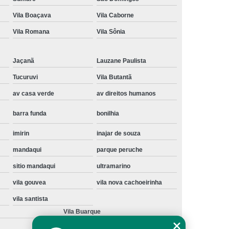
Instalação de Maquina de Lavar Samsung
Vila Boaçava
Vila Caborne
oupa
Instalação Maquina de Lavar Roupa
Vila Romana
Vila Sônia
ng
Instalação Maquina Lavar e Seca
Jaçanã
Lauzane Paulista
pa
Instalar Maquina de Lavar Samsung
Tucuruvi
Vila Butantã
Maquina de Lavar Roupa Instalação
av casa verde
av direitos humanos
 Lavar
Instalação de Lava e Seca
barra funda
bonilhia
Instalação de Maquina Lava e Seca
va e Seca Samsung
Instalação Lava Seca
imirin
inajar de souza
mandaqui
parque peruche
nstalação Maquina Lava e Seca Samsung
sitio mandaqui
ultramarino
Seca
Lava e Seca Instalação
vila gouvea
vila nova cachoeirinha
Samsung Instalação Lava e Seca
vila santista
ogão a Gas
Manutenção de Fogão Cooktop
Vila Buarque
olux
Manutenção em Fogão