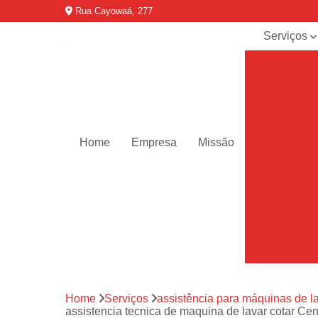
Rua Cayowaá, 277
Serviços
Assistênci
para
máquinas d
lavar
Assistênci
técnica ar
Home
Empresa
Missão
condicionad
portáteis
Assistênci
técnica de
geladeiras
Assistênci
técnica de
refrigerador
Assistênci
Home
Serviços
assistência para máquinas de l
técnica de
assistencia tecnica de maquina de lavar cotar Cen
secadoras