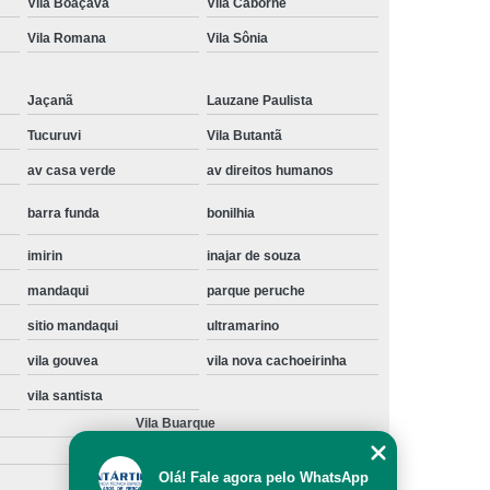
Vila Boaçava
Vila Caborne
Instalação de Maquina de Lavar Samsung
Vila Romana
Vila Sônia
oupa
Instalação Maquina de Lavar Roupa
ng
Instalação Maquina Lavar e Seca
Jaçanã
Lauzane Paulista
Tucuruvi
Vila Butantã
pa
Instalar Maquina de Lavar Samsung
av casa verde
av direitos humanos
Maquina de Lavar Roupa Instalação
 Lavar
Instalação de Lava e Seca
barra funda
bonilhia
Instalação de Maquina Lava e Seca
imirin
inajar de souza
va e Seca Samsung
Instalação Lava Seca
mandaqui
parque peruche
nstalação Maquina Lava e Seca Samsung
sitio mandaqui
ultramarino
Seca
Lava e Seca Instalação
vila gouvea
vila nova cachoeirinha
vila santista
Samsung Instalação Lava e Seca
Vila Buarque
ogão a Gas
Manutenção de Fogão Cooktop
olux
Manutenção em Fogão
Olá! Fale agora pelo WhatsApp