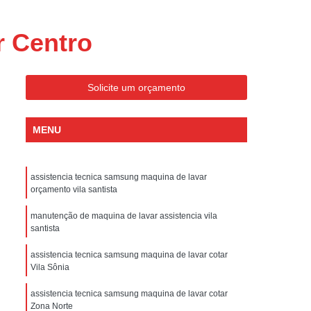
ondicionado Portatil Consul
ondicionado Portatil Philco
r Centro
Condicionado Tipo Portatil
 Ar Condicionado Portatil
Solicite um orçamento
 Condicionado Portatil Philco
 Ar Condicionado Portatil
MENU
Portatil
Assistencia Tecnica de Geladeira
x
Assistencia Tecnica Electrolux Geladeira
assistencia tecnica samsung maquina de lavar
orçamento vila santista
ssistencia Tecnica Geladeira Electrolux
manutenção de maquina de lavar assistencia vila
Electrolux Assistencia Tecnica Geladeira
santista
cnica
Geladeira Assistencia Tecnica
assistencia tecnica samsung maquina de lavar cotar
Vila Sônia
ca
Assistencia Tecnica de Refrigerador
x
Assistencia Tecnica Electrolux Refrigerador
assistencia tecnica samsung maquina de lavar cotar
Zona Norte