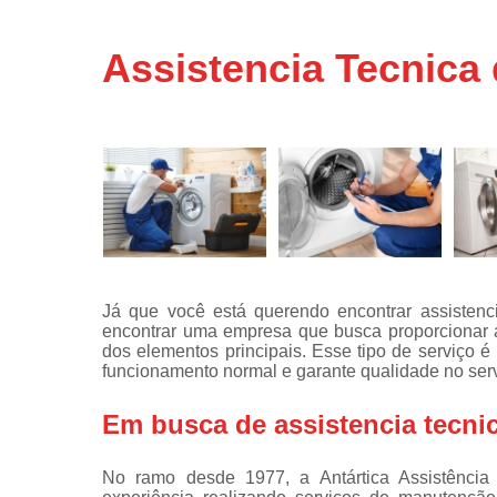
Assistência
técnicas d
Assistencia Tecnica
fogão
Assistência
técnicas d
microonda
Conserto d
máquinas d
lavar
Consertos 
adega
Já que você está querendo encontrar assistenc
Consertos 
encontrar uma empresa que busca proporcionar 
geladeiras
dos elementos principais. Esse tipo de serviço 
expositora
funcionamento normal e garante qualidade no serv
Instalação 
fogões
Em busca de assistencia tecni
Instalação 
máquinas d
No ramo desde 1977, a Antártica Assistênci
lavar roup