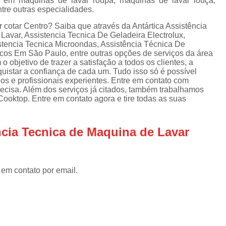
o em máquinas de lavar roupa, máquinas de lavar louça,
Assistencia Tecnica Refrigerador
As
ntre outras especialidades.
de
Assistencia Tecnica R
a
 cotar Centro? Saiba que através da Antártica Assistência
avar, Assistencia Tecnica De Geladeira Electrolux,
Assistencia Tecnica Refrigerador Electrolux
s
stencia Tecnica Microondas, Assistência Técnica De
cos Em São Paulo, entre outras opções de serviços da área
Refrigerador Assistencia Tecnica
R
objetivo de trazer a satisfação a todos os clientes, a
s
istar a confiança de cada um. Tudo isso só é possível
Assistencia Tecnica Lavadora Secadora Sa
s e profissionais experientes. Entre em contato com
recisa. Além dos serviços já citados, também trabalhamos
Assistencia Tecnica Maquina Secadora d
oktop. Entre em contato agora e tire todas as suas
Assistencia Tecnica Sa
Assistencia Tecnica Samsung Seca
ncia Tecnica de Maquina de Lavar
Assistencia Tecnica Secadora a Gas
Assistencia Tecnica Secadora Enxuta
 em contato por email.
Assistancia Tecnica para Fogão Co
Assistencia Tecnica de Fogão Br
Assistencia Tecnica Fogao a Gas