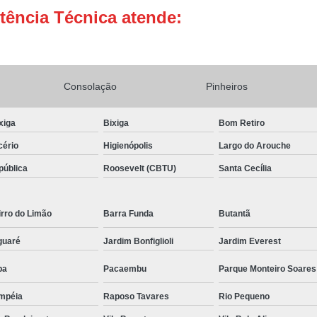
tência Técnica atende:
Conserto Adega de Vinho
Conse
Conserto de Adega Brastemp
Conserto de Adega de Vinho
Conserto 
Consolação
Pinheiros
Assistencia Tecnica e Conserto Geladeira E
Conserto de Geladeira Expositora de Bebid
xiga
Bixiga
Bom Retiro
Conserto e Assistenci
cério
Higienópolis
Largo do Arouche
Conserto e Manutenção de Geladeira Expo
pública
Roosevelt (CBTU)
Santa Cecília
Conserto Geladeira Expositora
Conserto para Geladeira Expositora 
rro do Limão
Barra Funda
Butantã
Brastemp Instalação Fogão
Instalaç
guaré
Jardim Bonfiglioli
Jardim Everest
Instalação de Fogão Brastemp
pa
Pacaembu
Parque Monteiro Soares
Instalação de Fogão de Embutir
Instalaç
mpéia
Raposo Tavares
Rio Pequeno
Instalação Fogão Brastemp
Instalação 