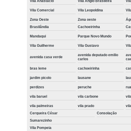
Vila Anastácio
Vila Anglo Brasileira
Vil
Vila Comercial
Vila Leopoldina
Vil
Zona Oeste
Zona oeste
Ág
Brasilândia
Cachoeirinha
Ca
Mandaqui
Parque Novo Mundo
Po
Vila Guilherme
Vila Gustavo
Vil
avenida deputado emilio
av
avenida casa verde
carlos
ca
bras leme
cachoeirinha
ca
jardim picolo
lausane
lau
perdizes
peruche
rua
vila baruel
vila carbone
vil
vila palmeiras
vila prado
vil
Cerqueira César
Consolação
Sumarezinho
Vila Pompeia