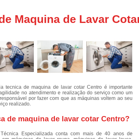
Assistencia Tecnica Ar C
s
e
Assistencia Tecnica Ar C
 de Maquina de Lavar Cota
Assistencia Tecnica Ar 
s
e
Assistencia Tecnica de
s
Assistencia Tecnica de Ar
e
e
Assistencia Tecnica em
Assistencia Tecnica para Ar Condicionado 
de
Assistencia Tecnica de Geladeira Electrolu
ia tecnica de maquina de lavar cotar Centro é importante
Assistencia Tecnica Geladeira
A
de
agilidade no atendimento e realização do serviço como um
é responsável por fazer com que as máquinas voltem ao seu
Assistencia Tecnica Resfriar Geladeira
s
iço realizado.
Electrolux Geladeira Assistencia Te
de
ca de maquina de lavar cotar Centro?
Geladeira Electrolux Assistencia Tecni
de
Assistencia Tecnica de Refrigerador Electrolu
e
a Técnica Especializada conta com mais de 40 anos de
a