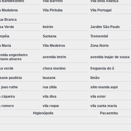
a Bandeirantes
Vila Barreto
Vila Bela Aliança
Instalação de Maquina de Lavar Roupa
a Madalena
Vila Pirituba
Vila Portugal
Instalação Eletrica Maquina de Lavar R
ua Branca
Instalação Maquina de Lavar Samsu
sa Verde
Imirim
Jardim São Paulo
mpéia
Santana
Tremembé
Instalação para Maquina de Lavar Rou
a Maria
Vila Medeiros
Zona Norte
Instalar Maquina Lavar Roupa
enida engenheiro
Samsung Instalação Maquina de
avenida imirin
avenida inajar de souza
etano alvares
Instalação de Lava e Seca Samsung
sa verde
chora menino
freguesia do ó
Instalação Lava e Seca
Instalação La
sane paulista
lauzane
limão
Instalação Maquina Lava e Seca
I
 joao ruthe
rua zilda
sitio manda aqui
Instalação Samsung Lava e 
a ciqueira
vila diva
vila ester
a romero
vila roque
vila santa maria
Lava e Seca Samsung Instalação
Higienópolis
Pacaembu
Manutenção de Fogão
Manutenção de F
Manutenção de Fogão Electr