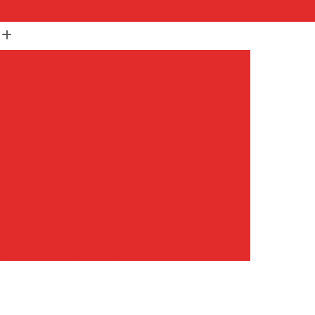
(11) 99652-1401
(11) 3673-1948
r
Assistencia Maquina Lavar
r
Assistencia Tecnica Maquina de Lavar
Maquina de Lavar Samsung
g
Assistencia Tecnica para Maquina de Lavar
Samsung Maquina de Lavar
avar e Secar
Maquina de Lavar Assistencia
Tecnica Maquina de Lavar
avar Assistencia Tecnica
atil Assistencia Tecnica
ondicionado Philco Portatil
Ar Condicionado Portatil