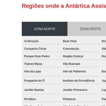
Regiões onde a Antártica Assis
ZONA NORTE
ZONA OESTE
Aclimação
Bela Vista
Be
Cerqueira César
Consolação
Gli
Parque Dom Pedro
Região Central
Re
Trianon Masp
Vila Buarque
Alto da Lapa
Alto de Pinheiros
Bai
Freguesia do Ó
Instituto da Previdência
Ja
Jardim Namba
Jardim Primavera
La
Perdizes
Pinheiros
Po