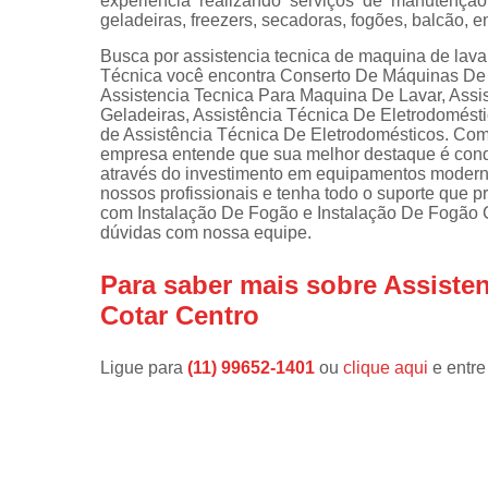
experiência realizando serviços de manutençã
geladeiras, freezers, secadoras, fogões, balcão, e
Instalações 
lava e sec
Busca por assistencia tecnica de maquina de lavar
Técnica você encontra Conserto De Máquinas De L
Manutençõe
Assistencia Tecnica Para Maquina De Lavar, Assi
de fogão
Geladeiras, Assistência Técnica De Eletrodomésti
de Assistência Técnica De Eletrodomésticos. Com o 
Manutençõe
empresa entende que sua melhor destaque é conqu
em freezer
através do investimento em equipamentos moderno
nossos profissionais e tenha todo o suporte que p
com Instalação De Fogão e Instalação De Fogão Co
dúvidas com nossa equipe.
Para saber mais sobre Assiste
Cotar Centro
Ligue para
(11) 99652-1401
ou
clique aqui
e entre