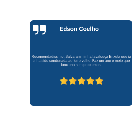
Waldirene
Monteiro
a que ja
Uma empresa á 41 anos no mercado que sempre valoriza o
meio que
cliente ótimo atendimento com garantia de todos o serviços.