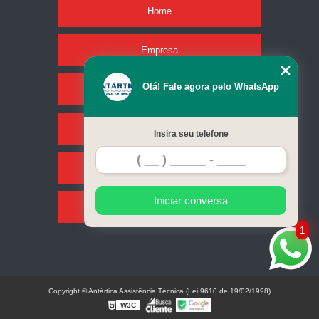
Home
Empresa
Olá! Fale agora pelo WhatsApp
Missão
Serviços
Insira seu telefone
Contato
Iniciar conversa
Mapa do site
1
Copyright © Antártica Assistência Técnica (Lei 9610 de 19/02/1998)
W3C