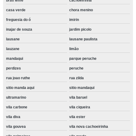
bras leme
cachoeirinha
casa verde
chora menino
freguesia do ó
imirin
inajar de souza
jardim picolo
lausane
lausane paulista
lauzane
limão
mandaqui
parque peruche
perdizes
peruche
rua joao ruthe
rua zilda
sitio manda aqui
sitio mandaqui
ultramarino
vila baruel
vila carbone
vila ciqueira
vila diva
vila ester
vila gouvea
vila nova cachoeirinha