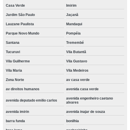
Casa Verde
Imirim
Jardim São Paulo
Jaçanã
Lauzane Paulista
Mandaqui
Parque Novo Mundo
Pompéia
Santana
Tremembé
Tucuruvi
Vila Butantã
Vila Guilherme
Vila Gustavo
Vila Maria
Vila Medeiros
Zona Norte
av casa verde
av direitos humanos
avenida casa verde
avenida engenheiro caetano
avenida deputado emilio carlos
alvares
avenida imirin
avenida inajar de souza
barra funda
bonilhia