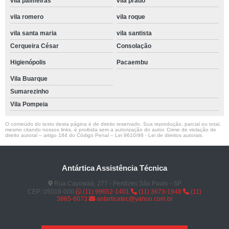
vila palmeiras
vila prado
vila romero
vila roque
vila santa maria
vila santista
Cerqueira César
Consolação
Higienópolis
Pacaembu
Vila Buarque
Sumarezinho
Vila Pompeia
O conteúdo do texto desta página é de direito reservado. Sua reprodução, parcial ou total,
mesmo citando nossos links, é proibida sem a autorização do autor. Crime de violação de
direito autoral – artigo 184 do Código Penal –
Lei 9610/98 - Lei de direitos autorais
.
Antártica Assistência Técnica
Rua Cayowaá, 277 - Perdizes São Paulo - SP
CEP: 05018-000
(11) 99652-1401
(11) 3673-1948
(11)
3865-6073
antarticatec@yahoo.com.br