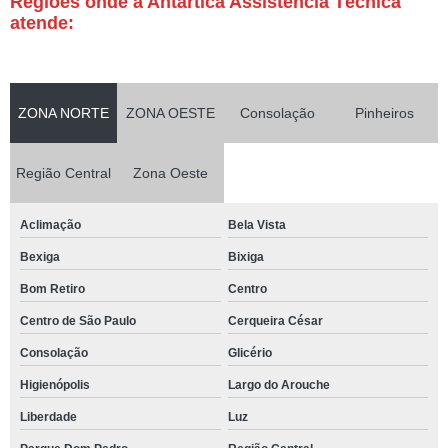
Regiões onde a Antártica Assistência Técnica
atende:
ZONA NORTE
ZONA OESTE
Consolação
Pinheiros
Região Central
Zona Oeste
Aclimação
Bela Vista
Bexiga
Bixiga
Bom Retiro
Centro
Centro de São Paulo
Cerqueira César
Consolação
Glicério
Higienópolis
Largo do Arouche
Liberdade
Luz