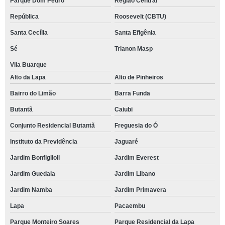
Parque Dom Pedro
Região Central
República
Roosevelt (CBTU)
Santa Cecília
Santa Efigênia
Sé
Trianon Masp
Vila Buarque
Alto da Lapa
Alto de Pinheiros
Bairro do Limão
Barra Funda
Butantã
Caiubi
Conjunto Residencial Butantã
Freguesia do Ó
Instituto da Previdência
Jaguaré
Jardim Bonfiglioli
Jardim Everest
Jardim Guedala
Jardim Libano
Jardim Namba
Jardim Primavera
Lapa
Pacaembu
Parque Monteiro Soares
Parque Residencial da Lapa