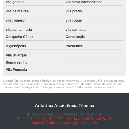
vila gouvea
vila nova cachoeirinha
vila palmeiras
vila prado
vila romero
vila roque
vila santa maria
vila santista
Cerqueira César
Consolação
Higienópolis
Pacaembu
Vila Buarque
Sumarezinho
Vila Pompeia
O conteúdo do texto desta página é de direito reservado. Sua reprodução, parcial ou total,
mesmo citando nossos links, é proibida sem a autorização do autor. Crime de violação de
direito autoral – artigo 184 do Código Penal –
Lei 9610/98 - Lei de direitos autorais
.
Antártica Assistência Técnica
Rua Cayowaá, 277 - Perdizes São Paulo - SP
CEP: 05018-000
(11) 99652-1401
(11) 3673-1948
(11)
3865-6073
antarticatec@yahoo.com.br