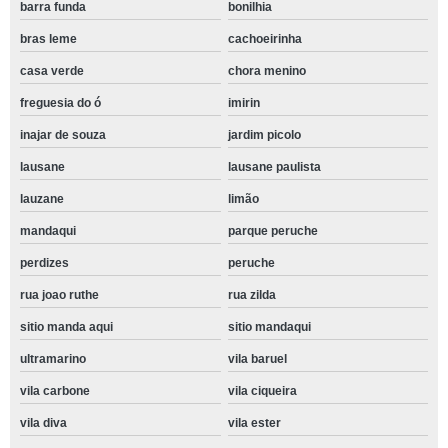
barra funda
bonilhia
bras leme
cachoeirinha
casa verde
chora menino
freguesia do ó
imirin
inajar de souza
jardim picolo
lausane
lausane paulista
lauzane
limão
mandaqui
parque peruche
perdizes
peruche
rua joao ruthe
rua zilda
sitio manda aqui
sitio mandaqui
ultramarino
vila baruel
vila carbone
vila ciqueira
vila diva
vila ester