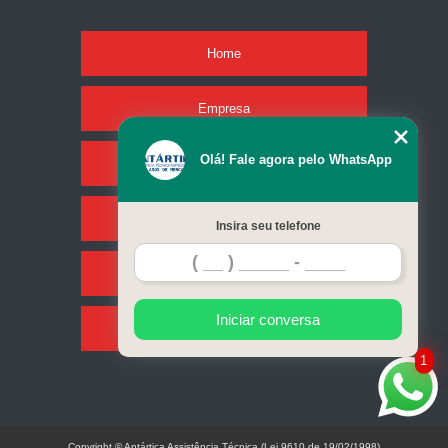
Home
Empresa
Olá! Fale agora pelo WhatsApp
Missão
Serviços
Insira seu telefone
Contato
Iniciar conversa
Mapa do site
1
Copyright © Antártica Assistência Técnica (Lei 9610 de 19/02/1998)