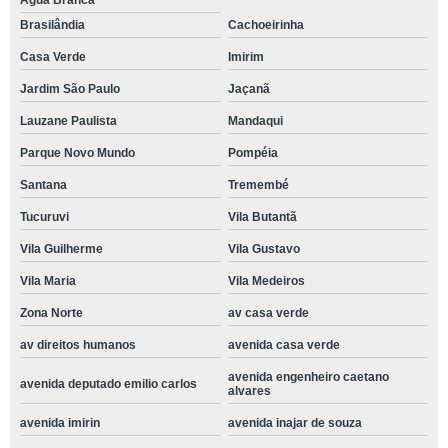
Água Branca
Brasilândia
Cachoeirinha
Casa Verde
Imirim
Jardim São Paulo
Jaçanã
Lauzane Paulista
Mandaqui
Parque Novo Mundo
Pompéia
Santana
Tremembé
Tucuruvi
Vila Butantã
Vila Guilherme
Vila Gustavo
Vila Maria
Vila Medeiros
Zona Norte
av casa verde
av direitos humanos
avenida casa verde
avenida engenheiro caetano
avenida deputado emilio carlos
alvares
avenida imirin
avenida inajar de souza