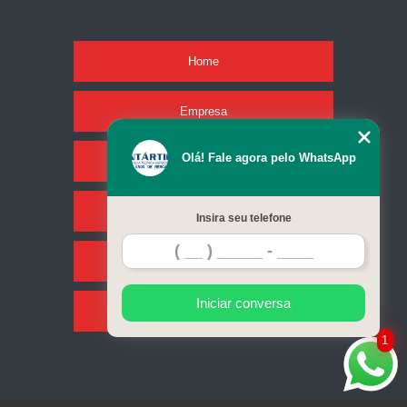
Home
Empresa
Olá! Fale agora pelo WhatsApp
Missão
Serviços
Insira seu telefone
Contato
Iniciar conversa
Mapa do site
1