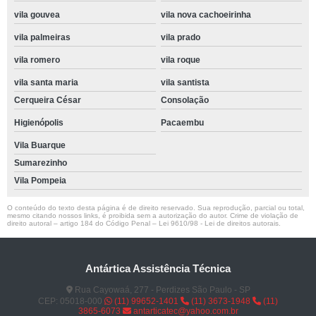
vila gouvea
vila nova cachoeirinha
vila palmeiras
vila prado
vila romero
vila roque
vila santa maria
vila santista
Cerqueira César
Consolação
Higienópolis
Pacaembu
Vila Buarque
Sumarezinho
Vila Pompeia
O conteúdo do texto desta página é de direito reservado. Sua reprodução, parcial ou total,
mesmo citando nossos links, é proibida sem a autorização do autor. Crime de violação de
direito autoral – artigo 184 do Código Penal –
Lei 9610/98 - Lei de direitos autorais
.
Antártica Assistência Técnica
Rua Cayowaá, 277 - Perdizes São Paulo - SP
CEP: 05018-000
(11) 99652-1401
(11) 3673-1948
(11)
3865-6073
antarticatec@yahoo.com.br