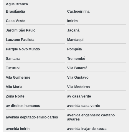
Água Branca
Brasilândia
Cachoeirinha
Casa Verde
Imirim
Jardim São Paulo
Jaçanã
Lauzane Paulista
Mandaqui
Parque Novo Mundo
Pompéia
Santana
Tremembé
Tucuruvi
Vila Butantã
Vila Guilherme
Vila Gustavo
Vila Maria
Vila Medeiros
Zona Norte
av casa verde
av direitos humanos
avenida casa verde
avenida engenheiro caetano
avenida deputado emilio carlos
alvares
avenida imirin
avenida inajar de souza