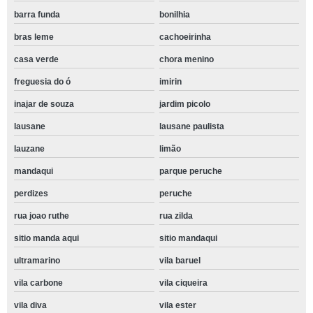
barra funda
bonilhia
bras leme
cachoeirinha
casa verde
chora menino
freguesia do ó
imirin
inajar de souza
jardim picolo
lausane
lausane paulista
lauzane
limão
mandaqui
parque peruche
perdizes
peruche
rua joao ruthe
rua zilda
sitio manda aqui
sitio mandaqui
ultramarino
vila baruel
vila carbone
vila ciqueira
vila diva
vila ester