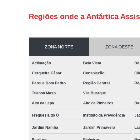
Regiões onde a Antártica Assis
ZONA NORTE
ZONA OESTE
Aclimação
Bela Vista
Be
Cerqueira César
Consolação
Gli
Parque Dom Pedro
Região Central
Re
Trianon Masp
Vila Buarque
Alto da Lapa
Alto de Pinheiros
Bai
Freguesia do Ó
Instituto da Previdência
Ja
Jardim Namba
Jardim Primavera
La
Perdizes
Pinheiros
Po