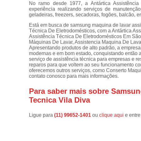
No ramo desde 1977, a Antártica Assistênci
experiência realizando serviços de manutençã
Instalações 
geladeiras, freezers, secadoras, fogões, balcão, e
lava e sec
Está em busca de samsung maquina de lavar assist
Manutençõe
Técnica De Eletrodomésticos, com a Antártica Ass
de fogão
Assistência Técnica De Eletrodomésticos Em São 
Máquinas De Lavar, Assistencia Maquina De Lavar,
Manutençõe
Apresentando produtos de alto padrão, a empresa 
em freezer
modernas e em bom estado, conquistando então a
serviço de assistência técnica para empresas e 
reparos para que voltem ao seu funcionamento c
oferecemos outros serviços, como Conserto Maqu
contato conosco para mais informações.
Para saber mais sobre Samsun
Tecnica Vila Diva
Ligue para
(11) 99652-1401
ou
clique aqui
e entre