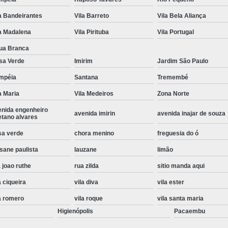
Instalação de Maquina de Lavar Roupa
a Bandeirantes
Vila Barreto
Vila Bela Aliança
Instalação Eletrica Maquina de Lavar R
a Madalena
Vila Pirituba
Vila Portugal
Instalação Maquina de Lavar Samsu
ua Branca
sa Verde
Imirim
Jardim São Paulo
Instalação para Maquina de Lavar Rou
mpéia
Santana
Tremembé
Instalar Maquina Lavar Roupa
a Maria
Vila Medeiros
Zona Norte
Samsung Instalação Maquina de
enida engenheiro
avenida imirin
avenida inajar de souza
Instalação de Lava e Seca Samsung
etano alvares
Instalação Lava e Seca
Instalação La
sa verde
chora menino
freguesia do ó
sane paulista
lauzane
limão
Instalação Maquina Lava e Seca
I
 joao ruthe
rua zilda
sitio manda aqui
Instalação Samsung Lava e 
a ciqueira
vila diva
vila ester
Lava e Seca Samsung Instalação
a romero
vila roque
vila santa maria
Manutenção de Fogão
Manutenção de F
Higienópolis
Pacaembu
Manutenção de Fogão Electr