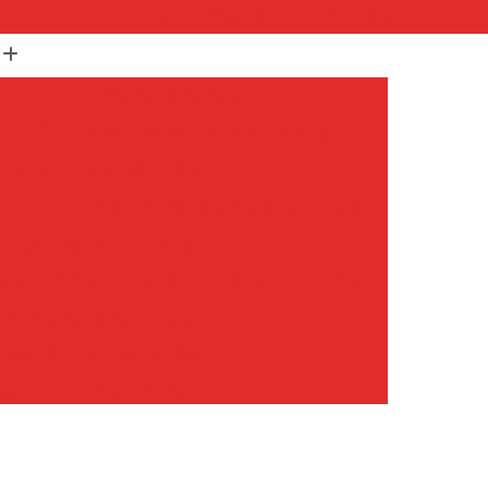
(11) 99652-1401
(11) 3673-1948
r
Assistencia Maquina Lavar
r
Assistencia Tecnica Maquina de Lavar
Maquina de Lavar Samsung
g
Assistencia Tecnica para Maquina de Lavar
Samsung Maquina de Lavar
avar e Secar
Maquina de Lavar Assistencia
Tecnica Maquina de Lavar
avar Assistencia Tecnica
atil Assistencia Tecnica
ondicionado Philco Portatil
Ar Condicionado Portatil