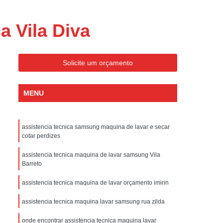
ondicionado Portatil Consul
ondicionado Portatil Philco
 Vila Diva
Condicionado Tipo Portatil
 Ar Condicionado Portatil
Solicite um orçamento
 Condicionado Portatil Philco
 Ar Condicionado Portatil
MENU
Portatil
Assistencia Tecnica de Geladeira
x
Assistencia Tecnica Electrolux Geladeira
assistencia tecnica samsung maquina de lavar e secar
cotar perdizes
ssistencia Tecnica Geladeira Electrolux
assistencia tecnica maquina de lavar samsung Vila
Electrolux Assistencia Tecnica Geladeira
Barreto
cnica
Geladeira Assistencia Tecnica
assistencia tecnica maquina de lavar orçamento imirin
ca
Assistencia Tecnica de Refrigerador
assistencia tecnica maquina lavar samsung rua zilda
x
Assistencia Tecnica Electrolux Refrigerador
onde encontrar assistencia tecnica maquina lavar