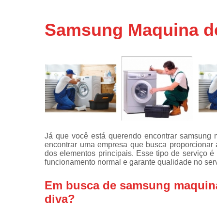
Assistência
técnicas d
Samsung Maquina de 
fogão
Assistência
técnicas d
microonda
Conserto d
máquinas d
lavar
Consertos 
adega
Já que você está querendo encontrar samsung ma
Consertos 
encontrar uma empresa que busca proporcionar 
geladeiras
dos elementos principais. Esse tipo de serviço 
expositora
funcionamento normal e garante qualidade no serv
Instalação 
fogões
Em busca de samsung maquina d
diva?
Instalação 
máquinas d
lavar roup