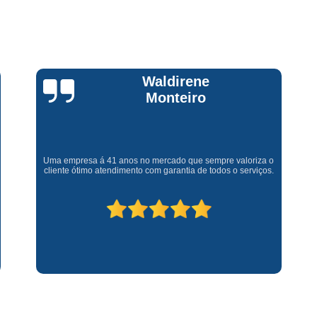
Assistencia Tecnica Fogao Cooktop
A
Brastemp Fogão Assistencia Tecnica
Assistencia Tecnica Brastemp Microon
Assistencia Tecnica
Claúdia
Andrullis
Assistencia Tecnica Forno Microondas 
Assistencia Tecnica Microondas Bra
Microondas Brastemp Assistencia Tecnica
Gostaria primeiramente de agradecer o bom atendimento
telefônico (q hj infelizmente é um problema), e a eficiência do
técnico Sr Henrique na solução do problema da minha lava e
Conserto de Maquina de Lavar
C
seca q minha família não vive mais sem. #recomendo os
serviços.
Conserto de Maquina de Lavar Ro
Conserto Maquina de Lavar
C
Conserto Maquina de Lavar Roupa
Conserto Maquina Lavar Roupa
C
Maquina de Lavar Conserto
Tec
Conserto Adega
Conserto Adega 