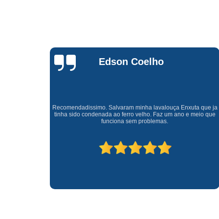
Waldirene
Monteiro
a que ja
Uma empresa á 41 anos no mercado que sempre valoriza o
meio que
cliente ótimo atendimento com garantia de todos o serviços.