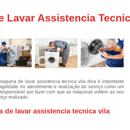
Assistencia Tecnica Ar C
s
e
Assistencia Tecnica Ar C
Lavar Assistencia Tecnica
Assistencia Tecnica Ar 
s
e
Assistencia Tecnica de
s
Assistencia Tecnica de Ar
e
e
Assistencia Tecnica em
Assistencia Tecnica para Ar Condicionado 
de
Assistencia Tecnica de Geladeira Electrolu
quina de lavar assistencia tecnica vila diva é importante
Assistencia Tecnica Geladeira
A
de
agilidade no atendimento e realização do serviço como um
é responsável por fazer com que as máquinas voltem ao seu
Assistencia Tecnica Resfriar Geladeira
s
iço realizado.
Electrolux Geladeira Assistencia Te
de
e lavar assistencia tecnica vila
Geladeira Electrolux Assistencia Tecni
de
Assistencia Tecnica de Refrigerador Electrolu
e
a