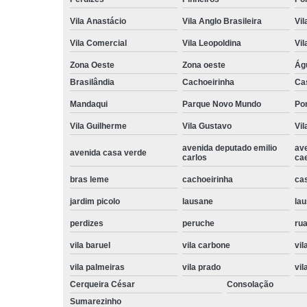
Vila Anastácio
Vila Anglo Brasileira
Vil
Vila Comercial
Vila Leopoldina
Vil
Zona Oeste
Zona oeste
Ág
Brasilândia
Cachoeirinha
Ca
Mandaqui
Parque Novo Mundo
Po
Vila Guilherme
Vila Gustavo
Vil
avenida deputado emilio
av
avenida casa verde
carlos
ca
bras leme
cachoeirinha
ca
jardim picolo
lausane
lau
perdizes
peruche
rua
vila baruel
vila carbone
vil
vila palmeiras
vila prado
vil
Cerqueira César
Consolação
Sumarezinho