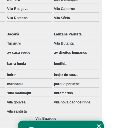
Instalação de Maquina de Lavar Samsung
Vila Boaçava
Vila Caborne
oupa
Instalação Maquina de Lavar Roupa
Vila Romana
Vila Sônia
ng
Instalação Maquina Lavar e Seca
Jaçanã
Lauzane Paulista
pa
Instalar Maquina de Lavar Samsung
Tucuruvi
Vila Butantã
Maquina de Lavar Roupa Instalação
av casa verde
av direitos humanos
 Lavar
Instalação de Lava e Seca
barra funda
bonilhia
Instalação de Maquina Lava e Seca
va e Seca Samsung
Instalação Lava Seca
imirin
inajar de souza
mandaqui
parque peruche
nstalação Maquina Lava e Seca Samsung
sitio mandaqui
ultramarino
Seca
Lava e Seca Instalação
vila gouvea
vila nova cachoeirinha
Samsung Instalação Lava e Seca
vila santista
ogão a Gas
Manutenção de Fogão Cooktop
Vila Buarque
olux
Manutenção em Fogão