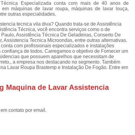
Assistencia Tecnica Refrigerador
As
a Técnica Especializada conta com mais de 40 anos de
o em máquinas de lavar roupa, máquinas de lavar louça,
de
Assistencia Tecnica R
ntre outras especialidades.
a
Assistencia Tecnica Refrigerador Electrolux
encia tecnica vila diva? Quando trata-se de Assistência
s
istência Técnica, você encontra serviços como o de
Refrigerador Assistencia Tecnica
R
Paulo, Assistência Técnica De Geladeiras, Conserto De
 Assistencia Tecnica Microondas, entre outras alternativas.
s
Assistencia Tecnica Lavadora Secadora Sa
conta com profissionais especializados e instalações
 confiança de todos. Carregamos o objetivo de Fornecer um
Assistencia Tecnica Maquina Secadora d
residencias que possuem aparelhos que necessitam de
orreto., a empresa nos destacando no segmento. Também
Assistencia Tecnica Sa
ina Lavar Roupa Brastemp e Instalação De Fogão. Entre em
Assistencia Tecnica Samsung Seca
Assistencia Tecnica Secadora a Gas
g Maquina de Lavar Assistencia
Assistencia Tecnica Secadora Enxuta
Assistancia Tecnica para Fogão Co
 em contato por email.
Assistencia Tecnica de Fogão Br
Assistencia Tecnica Fogao a Gas