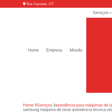
Rua Cayowaá, 277
Serviços
Assistênci
para
máquinas d
lavar
Assistênci
técnica ar
Home
Empresa
Missão
condicionad
portáteis
Assistênci
técnica de
geladeiras
Assistênci
técnica de
refrigerador
Assistênci
Home
Serviços
assistência para máquinas de l
técnica de
samsung maquina de lavar assistencia tecnica vil
secadoras