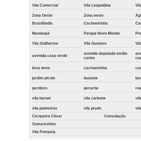
Vila Comercial
Vila Leopoldina
Vil
Zona Oeste
Zona oeste
Ág
Brasilândia
Cachoeirinha
Ca
Mandaqui
Parque Novo Mundo
Po
Vila Guilherme
Vila Gustavo
Vil
avenida deputado emilio
av
avenida casa verde
carlos
ca
bras leme
cachoeirinha
ca
jardim picolo
lausane
lau
perdizes
peruche
rua
vila baruel
vila carbone
vil
vila palmeiras
vila prado
vil
Cerqueira César
Consolação
Sumarezinho
Vila Pompeia