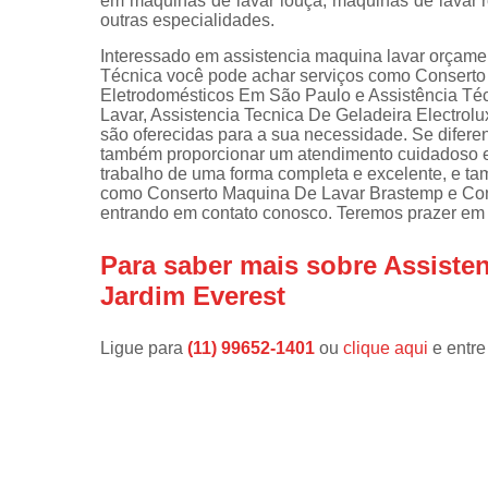
em máquinas de lavar louça, máquinas de lavar ro
outras especialidades.
Instalações 
lava e sec
Interessado em assistencia maquina lavar orçamen
Técnica você pode achar serviços como Conserto
Manutençõe
Eletrodomésticos Em São Paulo e Assistência Té
de fogão
Lavar, Assistencia Tecnica De Geladeira Electrol
são oferecidas para a sua necessidade. Se difer
Manutençõe
também proporcionar um atendimento cuidadoso e
em freezer
trabalho de uma forma completa e excelente, e t
como Conserto Maquina De Lavar Brastemp e Con
entrando em contato conosco. Teremos prazer em 
Para saber mais sobre Assist
Jardim Everest
Ligue para
(11) 99652-1401
ou
clique aqui
e entre