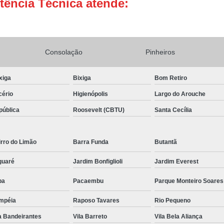
tência Técnica atende:
Conserto Adega de Vinho
Conse
Conserto de Adega Brastemp
Conserto de Adega de Vinho
Conserto 
Consolação
Pinheiros
Assistencia Tecnica e Conserto Geladeira E
xiga
Bixiga
Bom Retiro
Conserto de Geladeira Expositora de Bebid
cério
Higienópolis
Largo do Arouche
Conserto e Assistenci
pública
Roosevelt (CBTU)
Santa Cecília
Conserto e Manutenção de Geladeira Expo
Conserto Geladeira Expositora
rro do Limão
Barra Funda
Butantã
Conserto para Geladeira Expositora 
guaré
Jardim Bonfiglioli
Jardim Everest
Brastemp Instalação Fogão
Instalaç
pa
Pacaembu
Parque Monteiro Soares
Instalação de Fogão Brastemp
mpéia
Raposo Tavares
Rio Pequeno
Instalação de Fogão de Embutir
Instalaç
a Bandeirantes
Vila Barreto
Vila Bela Aliança
Instalação Fogão Brastemp
Instalação 