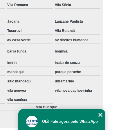
Vila Romana
Vila Sônia
Instalação de Maquina de Lavar Samsung
oupa
Instalação Maquina de Lavar Roupa
Jaçanã
Lauzane Paulista
ng
Instalação Maquina Lavar e Seca
Tucuruvi
Vila Butantã
pa
Instalar Maquina de Lavar Samsung
av casa verde
av direitos humanos
Maquina de Lavar Roupa Instalação
barra funda
bonilhia
 Lavar
Instalação de Lava e Seca
imirin
inajar de souza
Instalação de Maquina Lava e Seca
mandaqui
parque peruche
va e Seca Samsung
Instalação Lava Seca
sitio mandaqui
ultramarino
nstalação Maquina Lava e Seca Samsung
vila gouvea
vila nova cachoeirinha
Seca
Lava e Seca Instalação
vila santista
Samsung Instalação Lava e Seca
Vila Buarque
ogão a Gas
Manutenção de Fogão Cooktop
Olá! Fale agora pelo WhatsApp
olux
Manutenção em Fogão