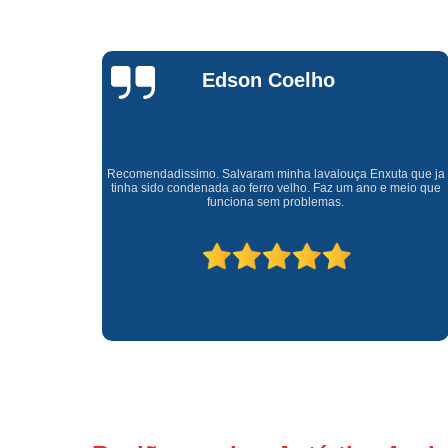
Waldirene
Monteiro
a que ja
Uma empresa á 41 anos no mercado que sempre valoriza o
meio que
cliente ótimo atendimento com garantia de todos o serviços.