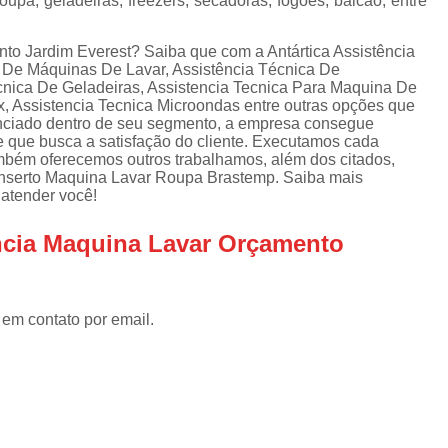
upa, geladeiras, freezers, secadoras, fogões, balcão, entre
Assistencia Tecnica Refrigerador
As
de
Assistencia Tecnica R
a
to Jardim Everest? Saiba que com a Antártica Assistência
 De Máquinas De Lavar, Assistência Técnica De
Assistencia Tecnica Refrigerador Electrolux
s
cnica De Geladeiras, Assistencia Tecnica Para Maquina De
ux, Assistencia Tecnica Microondas entre outras opções que
Refrigerador Assistencia Tecnica
R
enciado dentro de seu segmento, a empresa consegue
s
 que busca a satisfação do cliente. Executamos cada
Assistencia Tecnica Lavadora Secadora Sa
ambém oferecemos outros trabalhamos, além dos citados,
serto Maquina Lavar Roupa Brastemp. Saiba mais
Assistencia Tecnica Maquina Secadora d
atender você!
Assistencia Tecnica Sa
encia Maquina Lavar Orçamento
Assistencia Tecnica Samsung Seca
Assistencia Tecnica Secadora a Gas
Assistencia Tecnica Secadora Enxuta
 em contato por email.
Assistancia Tecnica para Fogão Co
Assistencia Tecnica de Fogão Br
Assistencia Tecnica Fogao a Gas