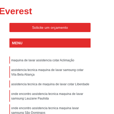
ondicionado Portatil Consul
Everest
ondicionado Portatil Philco
Condicionado Tipo Portatil
Solicite um orçamento
 Ar Condicionado Portatil
 Condicionado Portatil Philco
MENU
 Ar Condicionado Portatil
Portatil
Assistencia Tecnica de Geladeira
maquina de lavar assistencia cotar Aclimação
x
Assistencia Tecnica Electrolux Geladeira
assistencia tecnica maquina de lavar samsung cotar
ssistencia Tecnica Geladeira Electrolux
Vila Bela Aliança
Electrolux Assistencia Tecnica Geladeira
assistencia tecnica de maquina de lavar cotar Liberdade
cnica
Geladeira Assistencia Tecnica
onde encontro assistencia tecnica maquina de lavar
ca
Assistencia Tecnica de Refrigerador
samsung Lauzane Paulista
x
Assistencia Tecnica Electrolux Refrigerador
onde encontro assistencia tecnica maquina lavar
samsung São Domingos