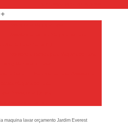
(11) 99652-1401
(11) 3673-1948
r
Assistencia Maquina Lavar
r
Assistencia Tecnica Maquina de Lavar
Maquina de Lavar Samsung
g
Assistencia Tecnica para Maquina de Lavar
Samsung Maquina de Lavar
avar e Secar
Maquina de Lavar Assistencia
Tecnica Maquina de Lavar
avar Assistencia Tecnica
atil Assistencia Tecnica
ondicionado Philco Portatil
ia maquina lavar orçamento Jardim Everest
Ar Condicionado Portatil