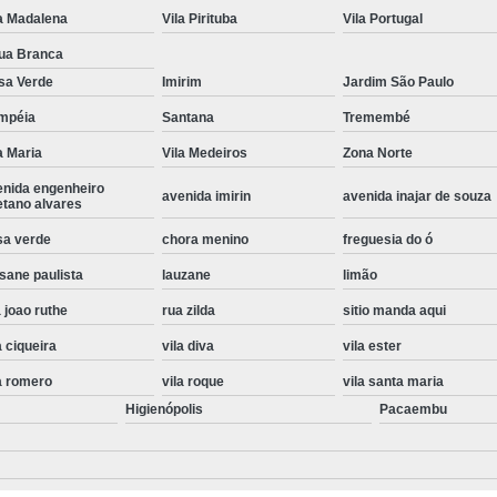
a Madalena
Vila Pirituba
Vila Portugal
Instalação de Maquina de Lavar Roupa
ua Branca
Instalação Eletrica Maquina de Lavar R
sa Verde
Imirim
Jardim São Paulo
Instalação Maquina de Lavar Samsu
mpéia
Santana
Tremembé
Instalação para Maquina de Lavar Rou
a Maria
Vila Medeiros
Zona Norte
Instalar Maquina Lavar Roupa
enida engenheiro
avenida imirin
avenida inajar de souza
etano alvares
Samsung Instalação Maquina de
sa verde
chora menino
freguesia do ó
Instalação de Lava e Seca Samsung
sane paulista
lauzane
limão
Instalação Lava e Seca
Instalação La
 joao ruthe
rua zilda
sitio manda aqui
Instalação Maquina Lava e Seca
I
a ciqueira
vila diva
vila ester
Instalação Samsung Lava e 
a romero
vila roque
vila santa maria
Lava e Seca Samsung Instalação
Higienópolis
Pacaembu
Manutenção de Fogão
Manutenção de F
Manutenção de Fogão Electr