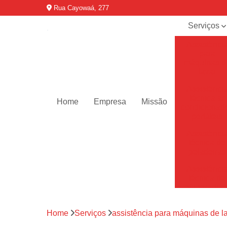
Rua Cayowaá, 277
Serviços
Assistênci
para
máquinas d
lavar
Assistênci
técnica ar
Home
Empresa
Missão
condicionad
portáteis
Assistênci
técnica de
geladeiras
Assistênci
técnica de
refrigerador
Assistênci
Home
Serviços
assistência para máquinas de l
técnica de
secadoras