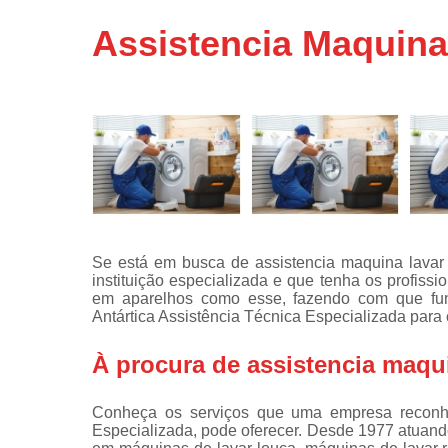
Assistência
Assistencia Maquina
técnicas d
fogão
Assistência
técnicas d
microonda
Conserto d
máquinas d
lavar
Consertos 
adega
Se está em busca de assistencia maquina lavar
instituição especializada e que tenha os profiss
Consertos 
em aparelhos como esse, fazendo com que fu
geladeiras
Antártica Assistência Técnica Especializada para
expositora
Instalação 
À procura de assistencia maqu
fogões
Instalação 
Conheça os serviços que uma empresa reconhe
máquinas d
Especializada, pode oferecer. Desde 1977 atuand
lavar roup