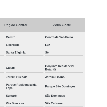
rto Adega Vinho
Conserto de Adega
Conserto de Adega Climatizada
de Adega Quebrada
Conserto Placa Adega
Região Central
Zona Oeste
xpositora
Conserto de Geladeira Expositora
Centro
Centro de São Paulo
as
Conserto de Geladeira Expositora Vertical
Liberdade
Luz
a de Geladeira Expositora
Santa Efigênia
Sé
sitora
Conserto em Geladeira Expositora
Conserto para Geladeira Expositora
Conjunto Residencial
Caiubi
Butantã
de Bar
Brastemp Instalação de Fogão
Jardim Guedala
Jardim Libano
ão de Fogão
Instalação de Fogão a Gas
Parque Residencial da
Parque São Domingos
Instalação de Fogão Cooktop
Lapa
Sumaré
São Domingos
ão de Fogão Gás Encanado
Instalação Fogão
Vila Boaçava
Vila Caborne
Fogão Cooktop
Instalação Fogão de Embutir