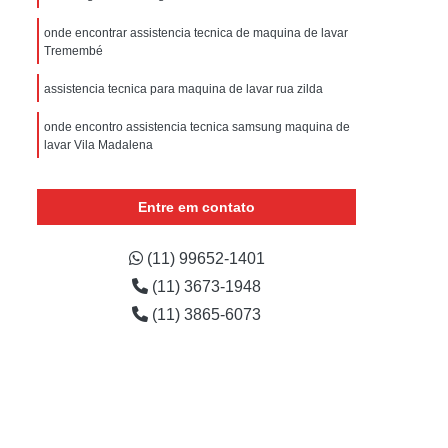
sistencia Tecnica Refrigerador com Defeito
onde encontrar assistencia tecnica de maquina de lavar
efrigerador com Problema
Tremembé
Assistencia Tecnica Refrigerador Não Liga
assistencia tecnica para maquina de lavar rua zilda
efrigerador Electrolux Assistencia Tecnica
onde encontro assistencia tecnica samsung maquina de
msung
Assistencia Tecnica Maquina Secadora
lavar Vila Madalena
e Roupa
Assistencia Tecnica para Secadora
onde encontro assistencia tecnica para maquina de
lavar Alto da Lapa
Entre em contato
msung Lavadora e Secadora
onde encontrar samsung maquina de lavar assistencia
dora
Assistencia Tecnica Secadora
tecnica Zona oeste
(11) 99652-1401
Assistencia Tecnica Secadora de Roupa
(11) 3673-1948
Assistencia Tecnica Secadora Samsung
(11) 3865-6073
oktop
Assistencia Tecnica de Fogão
astemp
Assistencia Tecnica Fogão
Assistencia Tecnica Fogão Brastemp