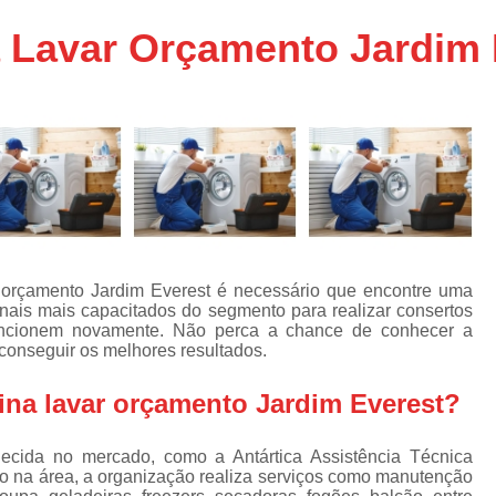
Assistencia Tecnica Ar C
s
 Lavar Orçamento Jardim 
e
Assistencia Tecnica Ar C
Assistencia Tecnica Ar 
s
e
Assistencia Tecnica de
s
Assistencia Tecnica de Ar
e
e
Assistencia Tecnica em
Assistencia Tecnica para Ar Condicionado 
de
Assistencia Tecnica de Geladeira Electrolu
 orçamento Jardim Everest é necessário que encontre uma
ionais mais capacitados do segmento para realizar consertos
Assistencia Tecnica Geladeira
A
de
ncionem novamente. Não perca a chance de conhecer a
 conseguir os melhores resultados.
Assistencia Tecnica Resfriar Geladeira
s
Electrolux Geladeira Assistencia Te
de
ina lavar orçamento Jardim Everest?
Geladeira Electrolux Assistencia Tecni
de
cida no mercado, como a Antártica Assistência Técnica
Assistencia Tecnica de Refrigerador Electrolu
e
o na área, a organização realiza serviços como manutenção
a