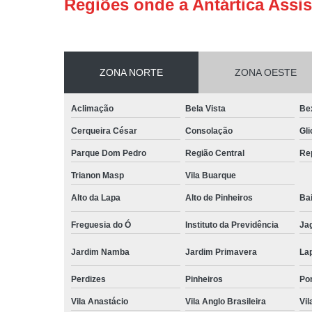
Regiões onde a Antártica Assis
ZONA NORTE
ZONA OESTE
Aclimação
Bela Vista
Be
Cerqueira César
Consolação
Gli
Parque Dom Pedro
Região Central
Re
Trianon Masp
Vila Buarque
Alto da Lapa
Alto de Pinheiros
Bai
Freguesia do Ó
Instituto da Previdência
Ja
Jardim Namba
Jardim Primavera
La
Perdizes
Pinheiros
Po
Vila Anastácio
Vila Anglo Brasileira
Vil