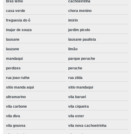
bras leme
cachoeirinha
casa verde
chora menino
freguesia do ó
imirin
inajar de souza
jardim picolo
lausane
lausane paulista
lauzane
limão
mandaqui
parque peruche
perdizes
peruche
rua joao ruthe
rua zilda
sitio manda aqui
sitio mandaqui
ultramarino
vila baruel
vila carbone
vila ciqueira
vila diva
vila ester
vila gouvea
vila nova cachoeirinha