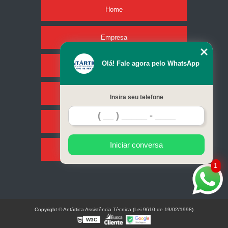
Home
Empresa
Olá! Fale agora pelo WhatsApp
Missão
Serviços
Insira seu telefone
Contato
Iniciar conversa
Mapa do site
1
Copyright © Antártica Assistência Técnica (Lei 9610 de 19/02/1998)
W3C