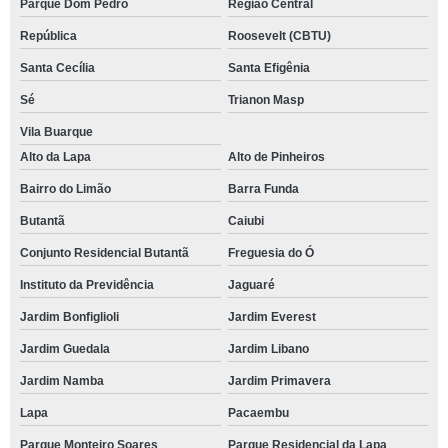
Parque Dom Pedro
Região Central
República
Roosevelt (CBTU)
Santa Cecília
Santa Efigênia
Sé
Trianon Masp
Vila Buarque
Alto da Lapa
Alto de Pinheiros
Bairro do Limão
Barra Funda
Butantã
Caiubi
Conjunto Residencial Butantã
Freguesia do Ó
Instituto da Previdência
Jaguaré
Jardim Bonfiglioli
Jardim Everest
Jardim Guedala
Jardim Libano
Jardim Namba
Jardim Primavera
Lapa
Pacaembu
Parque Monteiro Soares
Parque Residencial da Lapa