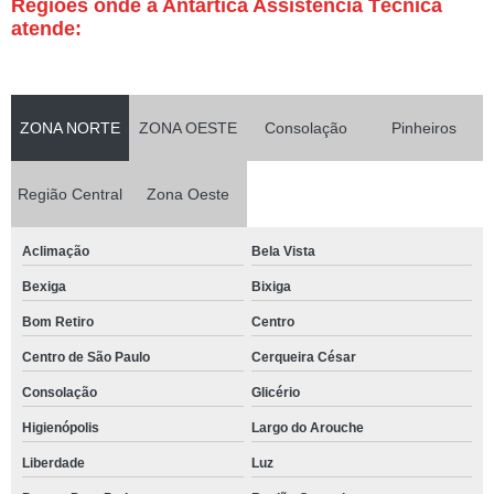
Regiões onde a Antártica Assistência Técnica
atende:
ZONA NORTE
ZONA OESTE
Consolação
Pinheiros
Região Central
Zona Oeste
Aclimação
Bela Vista
Bexiga
Bixiga
Bom Retiro
Centro
Centro de São Paulo
Cerqueira César
Consolação
Glicério
Higienópolis
Largo do Arouche
Liberdade
Luz