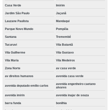
Casa Verde
Imirim
Jardim São Paulo
Jaçanã
Lauzane Paulista
Mandaqui
Parque Novo Mundo
Pompéia
Santana
Tremembé
Tucuruvi
Vila Butantã
Vila Guilherme
Vila Gustavo
Vila Maria
Vila Medeiros
Zona Norte
av casa verde
av direitos humanos
avenida casa verde
avenida engenheiro caetano
avenida deputado emilio carlos
alvares
avenida imirin
avenida inajar de souza
barra funda
bonilhia