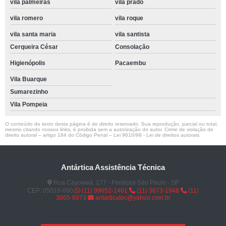
vila palmeiras
vila prado
vila romero
vila roque
vila santa maria
vila santista
Cerqueira César
Consolação
Higienópolis
Pacaembu
Vila Buarque
Sumarezinho
Vila Pompeia
O conteúdo do texto desta página é de direito reservado. Sua reprodução, parcial ou total,
mesmo citando nossos links, é proibida sem a autorização do autor. Crime de violação de
direito autoral – artigo 184 do Código Penal –
Lei 9610/98 - Lei de direitos autorais
.
Antártica Assistência Técnica
Rua Cayowaá, 277 - Perdizes São Paulo - SP
CEP: 05018-000
(11) 99652-1401
(11) 3673-1948
(11)
3865-6073
antarticatec@yahoo.com.br