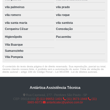
vila palmeiras
vila prado
vila romero
vila roque
vila santa maria
vila santista
Cerqueira César
Consolação
Higienópolis
Pacaembu
Vila Buarque
Sumarezinho
Vila Pompeia
O conteúdo do texto desta página é de direito reservado. Sua reprodução, parcial ou total,
mesmo citando nossos links, é proibida sem a autorização do autor. Crime de violação de
direito autoral – artigo 184 do Código Penal –
Lei 9610/98 - Lei de direitos autorais
.
Antártica Assistência Técnica
Rua Cayowaá, 277 - Perdizes São Paulo - SP
CEP: 05018-000
(11) 99652-1401
(11) 3673-1948
(11)
3865-6073
antarticatec@yahoo.com.br