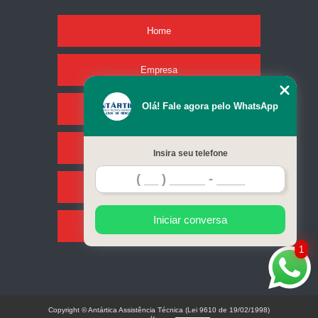
Home
Empresa
Olá! Fale agora pelo WhatsApp
Missão
Serviços
Insira seu telefone
Contato
Iniciar conversa
Mapa do site
1
Copyright © Antártica Assistência Técnica (Lei 9610 de 19/02/1998)