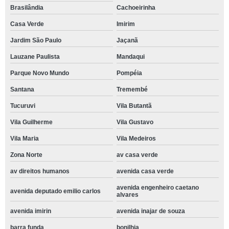
Brasilândia
Cachoeirinha
Casa Verde
Imirim
Jardim São Paulo
Jaçanã
Lauzane Paulista
Mandaqui
Parque Novo Mundo
Pompéia
Santana
Tremembé
Tucuruvi
Vila Butantã
Vila Guilherme
Vila Gustavo
Vila Maria
Vila Medeiros
Zona Norte
av casa verde
av direitos humanos
avenida casa verde
avenida engenheiro caetano
avenida deputado emilio carlos
alvares
avenida imirin
avenida inajar de souza
barra funda
bonilhia