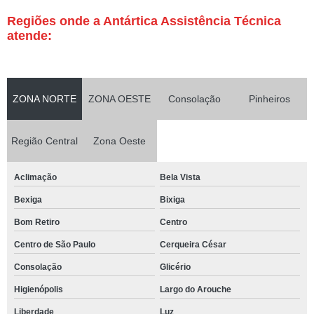
Regiões onde a Antártica Assistência Técnica
atende:
ZONA NORTE
ZONA OESTE
Consolação
Pinheiros
Região Central
Zona Oeste
Aclimação
Bela Vista
Bexiga
Bixiga
Bom Retiro
Centro
Centro de São Paulo
Cerqueira César
Consolação
Glicério
Higienópolis
Largo do Arouche
Liberdade
Luz