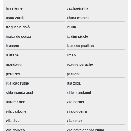
bras leme
cachoeirinha
casa verde
chora menino
freguesia do ó
imirin
inajar de souza
jardim picolo
lausane
lausane paulista
lauzane
limão
mandaqui
parque peruche
perdizes
peruche
rua joao ruthe
rua zilda
sitio manda aqui
sitio mandaqui
ultramarino
vila baruel
vila carbone
vila ciqueira
vila diva
vila ester
vila gouvea
vila nova cachoeirinha