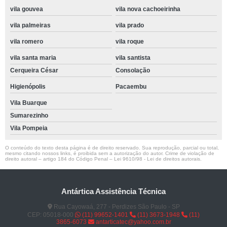
vila gouvea
vila nova cachoeirinha
vila palmeiras
vila prado
vila romero
vila roque
vila santa maria
vila santista
Cerqueira César
Consolação
Higienópolis
Pacaembu
Vila Buarque
Sumarezinho
Vila Pompeia
O conteúdo do texto desta página é de direito reservado. Sua reprodução, parcial ou total,
mesmo citando nossos links, é proibida sem a autorização do autor. Crime de violação de
direito autoral – artigo 184 do Código Penal –
Lei 9610/98 - Lei de direitos autorais
.
Antártica Assistência Técnica
Rua Cayowaá, 277 - Perdizes São Paulo - SP
CEP: 05018-000
(11) 99652-1401
(11) 3673-1948
(11)
3865-6073
antarticatec@yahoo.com.br