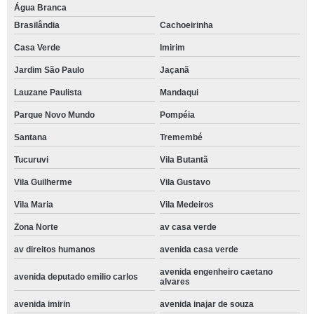
Água Branca
Brasilândia
Cachoeirinha
Casa Verde
Imirim
Jardim São Paulo
Jaçanã
Lauzane Paulista
Mandaqui
Parque Novo Mundo
Pompéia
Santana
Tremembé
Tucuruvi
Vila Butantã
Vila Guilherme
Vila Gustavo
Vila Maria
Vila Medeiros
Zona Norte
av casa verde
av direitos humanos
avenida casa verde
avenida engenheiro caetano
avenida deputado emilio carlos
alvares
avenida imirin
avenida inajar de souza