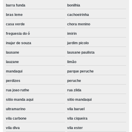
barra funda
bonilhia
bras leme
cachoeirinha
casa verde
chora menino
freguesia do ó
imirin
inajar de souza
jardim picolo
lausane
lausane paulista
lauzane
limão
mandaqui
parque peruche
perdizes
peruche
rua joao ruthe
rua zilda
sitio manda aqui
sitio mandaqui
ultramarino
vila baruel
vila carbone
vila ciqueira
vila diva
vila ester