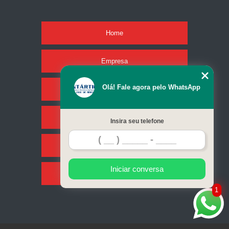
Home
Empresa
Olá! Fale agora pelo WhatsApp
Missão
Serviços
Insira seu telefone
Contato
Iniciar conversa
Mapa do site
1