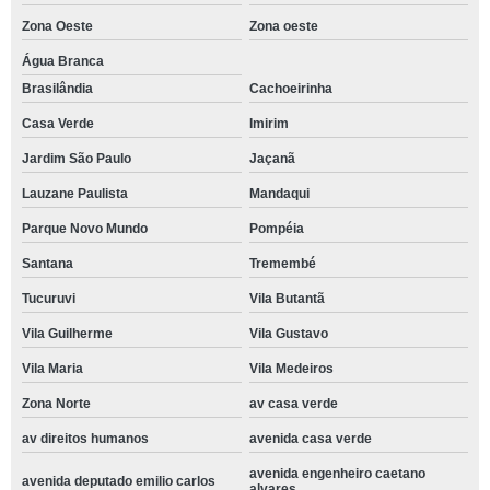
Zona Oeste
Zona oeste
Água Branca
Brasilândia
Cachoeirinha
Casa Verde
Imirim
Jardim São Paulo
Jaçanã
Lauzane Paulista
Mandaqui
Parque Novo Mundo
Pompéia
Santana
Tremembé
Tucuruvi
Vila Butantã
Vila Guilherme
Vila Gustavo
Vila Maria
Vila Medeiros
Zona Norte
av casa verde
av direitos humanos
avenida casa verde
avenida engenheiro caetano
avenida deputado emilio carlos
alvares