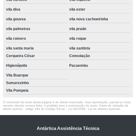
vila diva
vila ester
vila gouvea
vila nova cachoeirinha
vila palmeiras
vila prado
vila romero
vila roque
vila santa maria
vila santista
Cerqueira César
Consolação
Higienópolis
Pacaembu
Vila Buarque
Sumarezinho
Vila Pompeia
O conteúdo do texto desta página é de direito reservado. Sua reprodução, parcial ou total,
mesmo citando nossos links, é proibida sem a autorização do autor. Crime de violação de
direito autoral – artigo 184 do Código Penal –
Lei 9610/98 - Lei de direitos autorais
.
Antártica Assistência Técnica