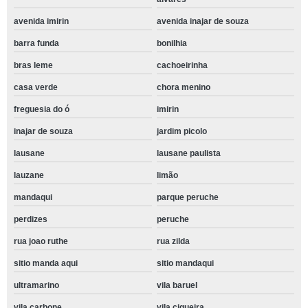
avenida imirin
avenida inajar de souza
barra funda
bonilhia
bras leme
cachoeirinha
casa verde
chora menino
freguesia do ó
imirin
inajar de souza
jardim picolo
lausane
lausane paulista
lauzane
limão
mandaqui
parque peruche
perdizes
peruche
rua joao ruthe
rua zilda
sitio manda aqui
sitio mandaqui
ultramarino
vila baruel
vila carbone
vila ciqueira