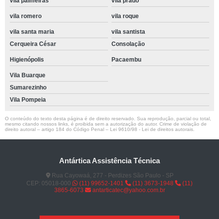
vila palmeiras
vila prado
vila romero
vila roque
vila santa maria
vila santista
Cerqueira César
Consolação
Higienópolis
Pacaembu
Vila Buarque
Sumarezinho
Vila Pompeia
O conteúdo do texto desta página é de direito reservado. Sua reprodução, parcial ou total,
mesmo citando nossos links, é proibida sem a autorização do autor. Crime de violação de
direito autoral – artigo 184 do Código Penal –
Lei 9610/98 - Lei de direitos autorais
.
Antártica Assistência Técnica
Rua Cayowaá, 277 - Perdizes São Paulo - SP
CEP: 05018-000
(11) 99652-1401
(11) 3673-1948
(11)
3865-6073
antarticatec@yahoo.com.br