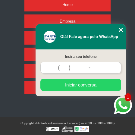
Home
Empresa
Olá! Fale agora pelo WhatsApp
Missão
Serviços
Insira seu telefone
Contato
Iniciar conversa
Mapa do site
1
Copyright © Antártica Assistência Técnica (Lei 9610 de 19/02/1998)
W3C