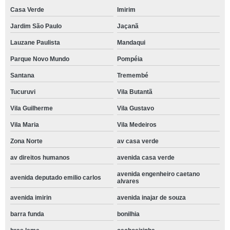
Casa Verde
Imirim
Jardim São Paulo
Jaçanã
Lauzane Paulista
Mandaqui
Parque Novo Mundo
Pompéia
Santana
Tremembé
Tucuruvi
Vila Butantã
Vila Guilherme
Vila Gustavo
Vila Maria
Vila Medeiros
Zona Norte
av casa verde
av direitos humanos
avenida casa verde
avenida engenheiro caetano
avenida deputado emilio carlos
alvares
avenida imirin
avenida inajar de souza
barra funda
bonilhia