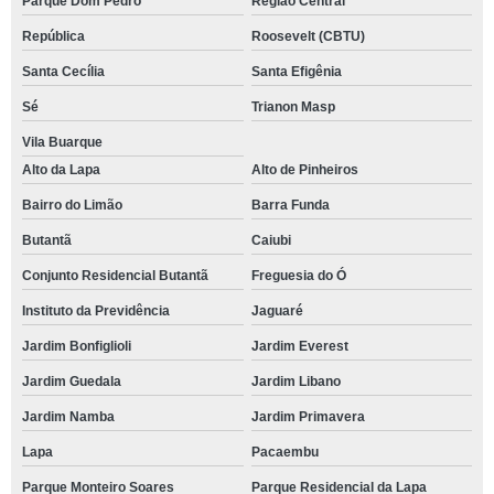
Parque Dom Pedro
Região Central
República
Roosevelt (CBTU)
Santa Cecília
Santa Efigênia
Sé
Trianon Masp
Vila Buarque
Alto da Lapa
Alto de Pinheiros
Bairro do Limão
Barra Funda
Butantã
Caiubi
Conjunto Residencial Butantã
Freguesia do Ó
Instituto da Previdência
Jaguaré
Jardim Bonfiglioli
Jardim Everest
Jardim Guedala
Jardim Libano
Jardim Namba
Jardim Primavera
Lapa
Pacaembu
Parque Monteiro Soares
Parque Residencial da Lapa