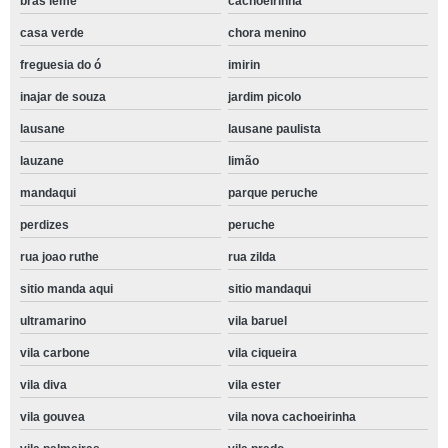
bras leme
cachoeirinha
casa verde
chora menino
freguesia do ó
imirin
inajar de souza
jardim picolo
lausane
lausane paulista
lauzane
limão
mandaqui
parque peruche
perdizes
peruche
rua joao ruthe
rua zilda
sitio manda aqui
sitio mandaqui
ultramarino
vila baruel
vila carbone
vila ciqueira
vila diva
vila ester
vila gouvea
vila nova cachoeirinha