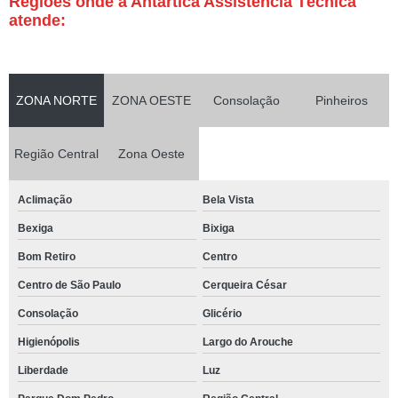
Regiões onde a Antártica Assistência Técnica
atende:
ZONA NORTE
ZONA OESTE
Consolação
Pinheiros
Região Central
Zona Oeste
Aclimação
Bela Vista
Bexiga
Bixiga
Bom Retiro
Centro
Centro de São Paulo
Cerqueira César
Consolação
Glicério
Higienópolis
Largo do Arouche
Liberdade
Luz