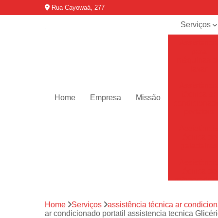
Rua Cayowaá, 277
Serviços
Assistênci
para
máquinas d
lavar
Assistênci
técnica ar
Home
Empresa
Missão
condicionad
portáteis
Assistênci
técnica de
geladeiras
Assistênci
técnica de
refrigerador
Assistênci
Home
Serviços
assistência técnica ar condicion
técnica de
ar condicionado portatil assistencia tecnica Glicér
secadoras