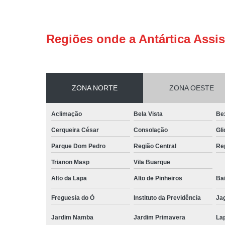
Regiões onde a Antártica Assis
ZONA NORTE
ZONA OESTE
Aclimação
Bela Vista
Be
Cerqueira César
Consolação
Gli
Parque Dom Pedro
Região Central
Re
Trianon Masp
Vila Buarque
Alto da Lapa
Alto de Pinheiros
Bai
Freguesia do Ó
Instituto da Previdência
Ja
Jardim Namba
Jardim Primavera
La