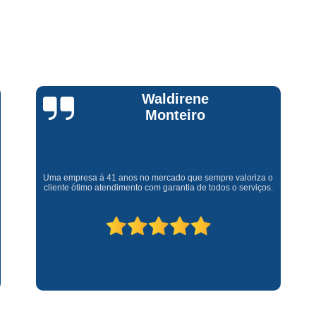
Assistencia Tecnica Fogao Cooktop
A
Brastemp Fogão Assistencia Tecnica
Assistencia Tecnica Brastemp Microon
Assistencia Tecnica
Claúdia
Assistencia Tecnica Forno Microondas 
Andrullis
Assistencia Tecnica Microondas Bra
Microondas Brastemp Assistencia Tecnica
Gostaria primeiramente de agradecer o bom atendimento
Conserto de Maquina de Lavar
C
telefônico (q hj infelizmente é um problema), e a eficiência do
técnico Sr Henrique na solução do problema da minha lava e
Conserto de Maquina de Lavar Ro
seca q minha família não vive mais sem. #recomendo os
serviços.
Conserto Maquina de Lavar
C
Conserto Maquina de Lavar Roupa
Conserto Maquina Lavar Roupa
C
Maquina de Lavar Conserto
Tec
Conserto Adega
Conserto Adega 