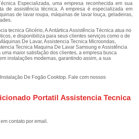
Assistencia Tecnica Refrigerador
As
 Técnica Especializada, uma empresa reconhecida em sua
ata de assistência técnica. A empresa é especializada em
de
Assistencia Tecnica R
uinas de lavar roupa, máquinas de lavar louça, geladeiras,
a
dades.
Assistencia Tecnica Refrigerador Electrolux
s
ia tecnica Glicério, A Antártica Assistência Técnica atua no
Refrigerador Assistencia Tecnica
R
cos, e disponibiliza para seus clientes serviços como o de
Máquinas De Lavar, Assistencia Tecnica Microondas,
s
Assistencia Tecnica Lavadora Secadora Sa
istencia Tecnica Maquina De Lavar Samsung e Assistência
uma maior satisfação dos clientes, a empresa busca
Assistencia Tecnica Maquina Secadora d
e em instalações modernas, garantindo assim, a sua
Assistencia Tecnica Sa
Assistencia Tecnica Samsung Seca
Instalação De Fogão Cooktop. Fale com nossos
Assistencia Tecnica Secadora a Gas
cionado Portatil Assistencia Tecnica
Assistencia Tecnica Secadora Enxuta
Assistancia Tecnica para Fogão Co
Assistencia Tecnica de Fogão Br
 em contato por email.
Assistencia Tecnica Fogao a Gas