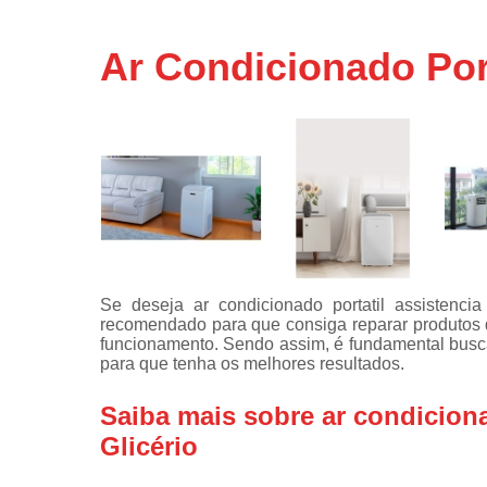
Assistência
técnicas d
Ar Condicionado Port
fogão
Assistência
técnicas d
microonda
Conserto d
máquinas d
lavar
Consertos 
adega
Se deseja ar condicionado portatil assistenci
Consertos 
recomendado para que consiga reparar produtos 
geladeiras
funcionamento. Sendo assim, é fundamental busc
expositora
para que tenha os melhores resultados.
Instalação 
fogões
Saiba mais sobre ar condiciona
Glicério
Instalação 
máquinas d
lavar roup