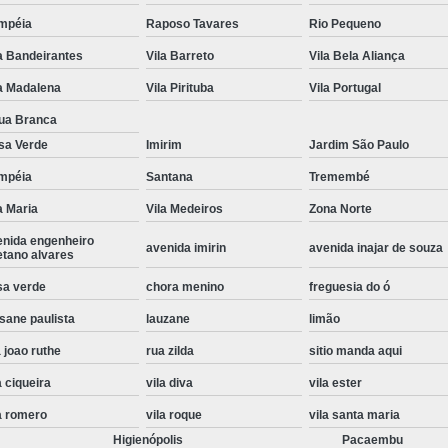
Instalação de Maquina de Lavar Roupa
mpéia
Raposo Tavares
Rio Pequeno
a Bandeirantes
Vila Barreto
Vila Bela Aliança
Instalação Eletrica Maquina de Lavar R
a Madalena
Vila Pirituba
Vila Portugal
Instalação Maquina de Lavar Samsu
ua Branca
Instalação para Maquina de Lavar Rou
sa Verde
Imirim
Jardim São Paulo
Instalar Maquina Lavar Roupa
mpéia
Santana
Tremembé
Samsung Instalação Maquina de
a Maria
Vila Medeiros
Zona Norte
Instalação de Lava e Seca Samsung
enida engenheiro
avenida imirin
avenida inajar de souza
etano alvares
Instalação Lava e Seca
Instalação La
sa verde
chora menino
freguesia do ó
Instalação Maquina Lava e Seca
I
sane paulista
lauzane
limão
Instalação Samsung Lava e 
 joao ruthe
rua zilda
sitio manda aqui
Lava e Seca Samsung Instalação
a ciqueira
vila diva
vila ester
Manutenção de Fogão
Manutenção de F
a romero
vila roque
vila santa maria
Manutenção de Fogão Electr
Higienópolis
Pacaembu