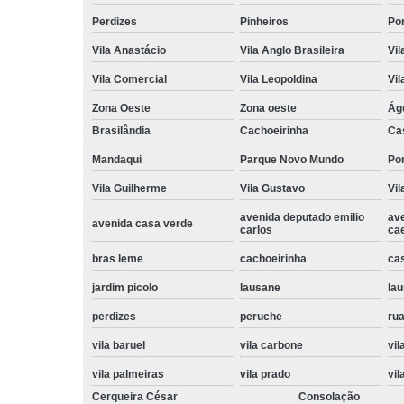
Perdizes
Pinheiros
Po
Vila Anastácio
Vila Anglo Brasileira
Vil
Vila Comercial
Vila Leopoldina
Vil
Zona Oeste
Zona oeste
Ág
Brasilândia
Cachoeirinha
Ca
Mandaqui
Parque Novo Mundo
Po
Vila Guilherme
Vila Gustavo
Vil
avenida deputado emilio
av
avenida casa verde
carlos
ca
bras leme
cachoeirinha
ca
jardim picolo
lausane
lau
perdizes
peruche
rua
vila baruel
vila carbone
vil
vila palmeiras
vila prado
vil
Cerqueira César
Consolação