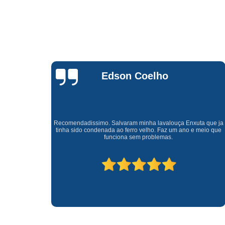
Waldirene
Monteiro
a que ja
Uma empresa á 41 anos no mercado que sempre valoriza o
meio que
cliente ótimo atendimento com garantia de todos o serviços.