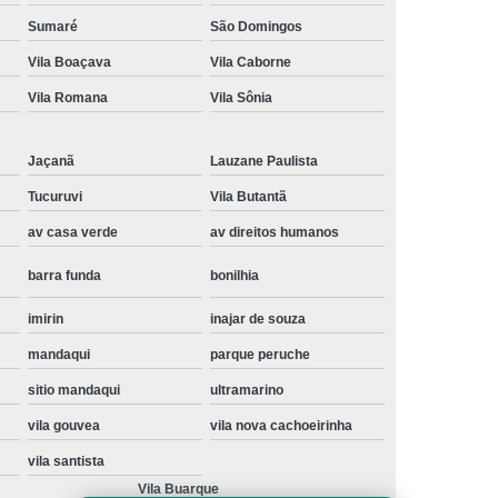
Instalação de Maquina de Lavar Samsung
Sumaré
São Domingos
Vila Boaçava
Vila Caborne
oupa
Instalação Maquina de Lavar Roupa
Vila Romana
Vila Sônia
ng
Instalação Maquina Lavar e Seca
pa
Instalar Maquina de Lavar Samsung
Jaçanã
Lauzane Paulista
Maquina de Lavar Roupa Instalação
Tucuruvi
Vila Butantã
 Lavar
Instalação de Lava e Seca
av casa verde
av direitos humanos
Instalação de Maquina Lava e Seca
barra funda
bonilhia
va e Seca Samsung
Instalação Lava Seca
imirin
inajar de souza
nstalação Maquina Lava e Seca Samsung
mandaqui
parque peruche
Seca
Lava e Seca Instalação
sitio mandaqui
ultramarino
Samsung Instalação Lava e Seca
vila gouvea
vila nova cachoeirinha
ogão a Gas
Manutenção de Fogão Cooktop
vila santista
olux
Manutenção em Fogão
Vila Buarque