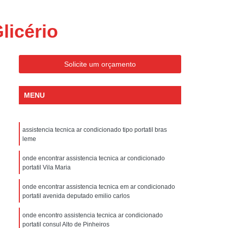
ondicionado Portatil Consul
ondicionado Portatil Philco
licério
Condicionado Tipo Portatil
 Ar Condicionado Portatil
Solicite um orçamento
 Condicionado Portatil Philco
 Ar Condicionado Portatil
MENU
Portatil
Assistencia Tecnica de Geladeira
x
Assistencia Tecnica Electrolux Geladeira
assistencia tecnica ar condicionado tipo portatil bras
leme
ssistencia Tecnica Geladeira Electrolux
onde encontrar assistencia tecnica ar condicionado
Electrolux Assistencia Tecnica Geladeira
portatil Vila Maria
cnica
Geladeira Assistencia Tecnica
onde encontrar assistencia tecnica em ar condicionado
portatil avenida deputado emilio carlos
ca
Assistencia Tecnica de Refrigerador
x
Assistencia Tecnica Electrolux Refrigerador
onde encontro assistencia tecnica ar condicionado
portatil consul Alto de Pinheiros