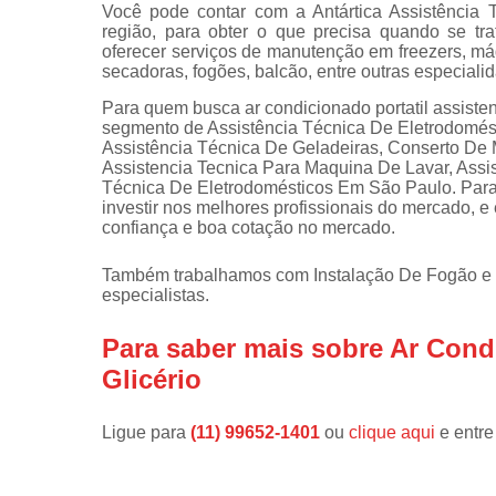
Você pode contar com a Antártica Assistência
região, para obter o que precisa quando se tr
Instalações 
oferecer serviços de manutenção em freezers, máq
lava e sec
secadoras, fogões, balcão, entre outras especiali
Manutençõe
Para quem busca ar condicionado portatil assistenc
de fogão
segmento de Assistência Técnica De Eletrodomésti
Assistência Técnica De Geladeiras, Conserto De 
Manutençõe
Assistencia Tecnica Para Maquina De Lavar, Ass
em freezer
Técnica De Eletrodomésticos Em São Paulo. Para 
investir nos melhores profissionais do mercado, 
confiança e boa cotação no mercado.
Também trabalhamos com Instalação De Fogão e 
especialistas.
Para saber mais sobre Ar Condi
Glicério
Ligue para
(11) 99652-1401
ou
clique aqui
e entre