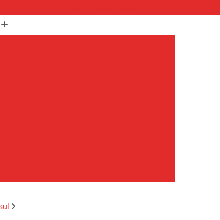
(11) 99652-1401
(11) 3673-1948
r
Assistencia Maquina Lavar
r
Assistencia Tecnica Maquina de Lavar
Maquina de Lavar Samsung
g
Assistencia Tecnica para Maquina de Lavar
Samsung Maquina de Lavar
avar e Secar
Maquina de Lavar Assistencia
Tecnica Maquina de Lavar
avar Assistencia Tecnica
atil Assistencia Tecnica
ondicionado Philco Portatil
sul
Ar Condicionado Portatil