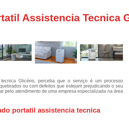
Assistencia Tecnica Ar C
s
e
Assistencia Tecnica Ar C
atil Assistencia Tecnica G
Assistencia Tecnica Ar 
s
e
Assistencia Tecnica de
s
Assistencia Tecnica de Ar
e
e
Assistencia Tecnica em
Assistencia Tecnica para Ar Condicionado 
de
Assistencia Tecnica de Geladeira Electrolu
a tecnica Glicério, perceba que o serviço é um processo
Assistencia Tecnica Geladeira
A
de
quebrados ou com defeitos que estejam prejudicando o seu
ar pelo atendimento de uma empresa especializada na área
Assistencia Tecnica Resfriar Geladeira
s
Electrolux Geladeira Assistencia Te
de
do portatil assistencia tecnica
Geladeira Electrolux Assistencia Tecni
de
Assistencia Tecnica de Refrigerador Electrolu
e
a