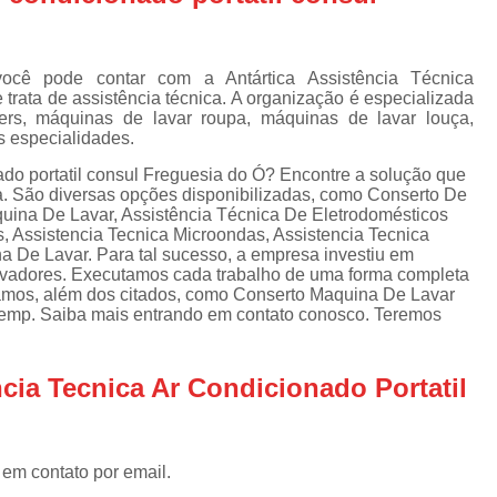
Assistencia Tecnica Refrigerador
As
de
Assistencia Tecnica R
a
cê pode contar com a Antártica Assistência Técnica
Assistencia Tecnica Refrigerador Electrolux
s
trata de assistência técnica. A organização é especializada
rs, máquinas de lavar roupa, máquinas de lavar louça,
Refrigerador Assistencia Tecnica
R
s especialidades.
s
Assistencia Tecnica Lavadora Secadora Sa
ado portatil consul Freguesia do Ó? Encontre a solução que
ca. São diversas opções disponibilizadas, como Conserto De
Assistencia Tecnica Maquina Secadora d
uina De Lavar, Assistência Técnica De Eletrodomésticos
, Assistencia Tecnica Microondas, Assistencia Tecnica
Assistencia Tecnica Sa
 De Lavar. Para tal sucesso, a empresa investiu em
Assistencia Tecnica Samsung Seca
ovadores. Executamos cada trabalho de uma forma completa
hamos, além dos citados, como Conserto Maquina De Lavar
Assistencia Tecnica Secadora a Gas
emp. Saiba mais entrando em contato conosco. Teremos
Assistencia Tecnica Secadora Enxuta
cia Tecnica Ar Condicionado Portatil
Assistancia Tecnica para Fogão Co
Assistencia Tecnica de Fogão Br
Assistencia Tecnica Fogao a Gas
 em contato por email.