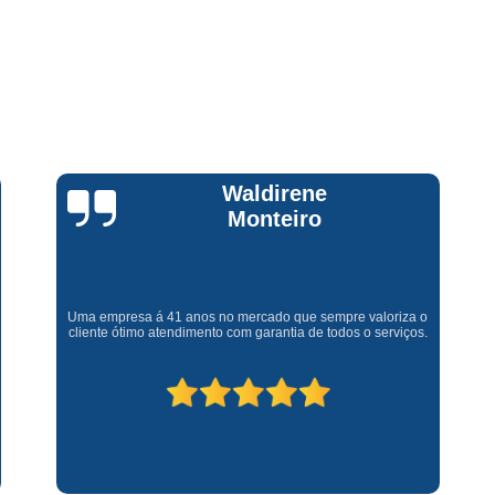
Assistencia Tecnica Fogao Cooktop
A
Brastemp Fogão Assistencia Tecnica
Assistencia Tecnica Brastemp Microon
Assistencia Tecnica
Assistencia Tecnica Forno Microondas 
Assistencia Tecnica Microondas Bra
Claúdia
Andrullis
Microondas Brastemp Assistencia Tecnica
Conserto de Maquina de Lavar
C
Gostaria primeiramente de agradecer o bom atendimento
Conserto de Maquina de Lavar Ro
telefônico (q hj infelizmente é um problema), e a eficiência do
técnico Sr Henrique na solução do problema da minha lava e
Conserto Maquina de Lavar
C
seca q minha família não vive mais sem. #recomendo os
serviços.
Conserto Maquina de Lavar Roupa
Conserto Maquina Lavar Roupa
C
Maquina de Lavar Conserto
Tec
Conserto Adega
Conserto Adega 