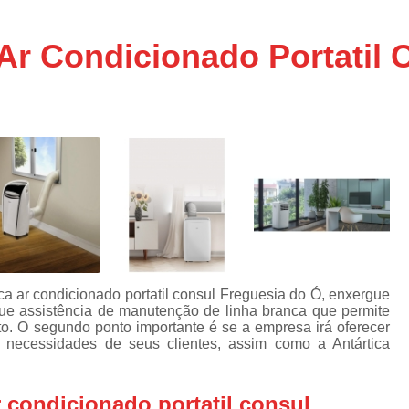
Assistencia Tecnica Ar C
s
e
Assistencia Tecnica Ar C
 Ar Condicionado Portatil 
Assistencia Tecnica Ar 
s
e
Assistencia Tecnica de
s
Assistencia Tecnica de Ar
e
e
Assistencia Tecnica em
Assistencia Tecnica para Ar Condicionado 
de
Assistencia Tecnica de Geladeira Electrolu
Assistencia Tecnica Geladeira
A
de
Assistencia Tecnica Resfriar Geladeira
a ar condicionado portatil consul Freguesia do Ó, enxergue
s
que assistência de manutenção de linha branca que permite
Electrolux Geladeira Assistencia Te
de
to. O segundo ponto importante é se a empresa irá oferecer
s necessidades de seus clientes, assim como a Antártica
Geladeira Electrolux Assistencia Tecni
de
Assistencia Tecnica de Refrigerador Electrolu
e
r condicionado portatil consul
a