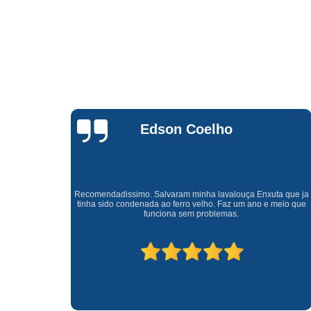
Waldirene
Monteiro
a que ja
Uma empresa á 41 anos no mercado que sempre valoriza o
meio que
cliente ótimo atendimento com garantia de todos o serviços.