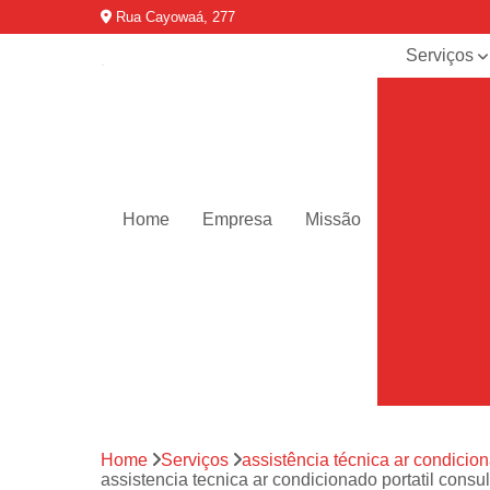
Rua Cayowaá, 277
Serviços
Assistênci
para
máquinas d
lavar
Assistênci
técnica ar
Home
Empresa
Missão
condicionad
portáteis
Assistênci
técnica de
geladeiras
Assistênci
técnica de
refrigerador
Assistênci
Home
Serviços
assistência técnica ar condicion
técnica de
assistencia tecnica ar condicionado portatil cons
secadoras