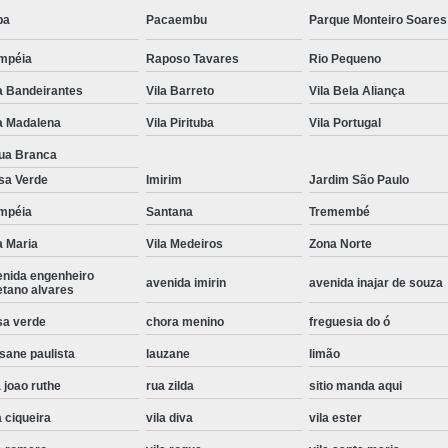
pa
Pacaembu
Parque Monteiro Soares
Instalação de Maquina de Lavar Roupa
Instalação Eletrica Maquina de Lavar R
mpéia
Raposo Tavares
Rio Pequeno
Instalação Maquina de Lavar Samsu
a Bandeirantes
Vila Barreto
Vila Bela Aliança
a Madalena
Vila Pirituba
Vila Portugal
Instalação para Maquina de Lavar Rou
ua Branca
Instalar Maquina Lavar Roupa
sa Verde
Imirim
Jardim São Paulo
Samsung Instalação Maquina de
mpéia
Santana
Tremembé
Instalação de Lava e Seca Samsung
a Maria
Vila Medeiros
Zona Norte
Instalação Lava e Seca
Instalação La
enida engenheiro
avenida imirin
avenida inajar de souza
etano alvares
Instalação Maquina Lava e Seca
I
sa verde
chora menino
freguesia do ó
Instalação Samsung Lava e 
sane paulista
lauzane
limão
Lava e Seca Samsung Instalação
 joao ruthe
rua zilda
sitio manda aqui
Manutenção de Fogão
Manutenção de F
a ciqueira
vila diva
vila ester
Manutenção de Fogão Electr