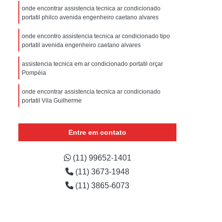
sistencia Tecnica Refrigerador com Defeito
onde encontrar assistencia tecnica ar condicionado
portatil philco avenida engenheiro caetano alvares
efrigerador com Problema
onde encontro assistencia tecnica ar condicionado tipo
Assistencia Tecnica Refrigerador Não Liga
portatil avenida engenheiro caetano alvares
efrigerador Electrolux Assistencia Tecnica
assistencia tecnica em ar condicionado portatil orçar
msung
Assistencia Tecnica Maquina Secadora
Pompéia
e Roupa
Assistencia Tecnica para Secadora
onde encontrar assistencia tecnica ar condicionado
portatil Vila Guilherme
msung Lavadora e Secadora
assistencia tecnica em ar condicionado portatil Pompéia
dora
Assistencia Tecnica Secadora
Entre em contato
Assistencia Tecnica Secadora de Roupa
onde encontrar assistencia tecnica em ar condicionado
portatil Pacaembu
Assistencia Tecnica Secadora Samsung
(11) 99652-1401
ar condicionado portatil assistencia tecnica avenida
(11) 3673-1948
oktop
Assistencia Tecnica de Fogão
casa verde
(11) 3865-6073
astemp
Assistencia Tecnica Fogão
Assistencia Tecnica Fogão Brastemp