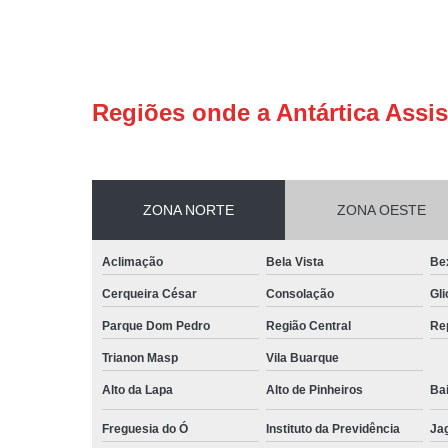
Regiões onde a Antártica Assis
ZONA NORTE
ZONA OESTE
Aclimação
Bela Vista
Be
Cerqueira César
Consolação
Gli
Parque Dom Pedro
Região Central
Re
Trianon Masp
Vila Buarque
Alto da Lapa
Alto de Pinheiros
Bai
Freguesia do Ó
Instituto da Previdência
Ja