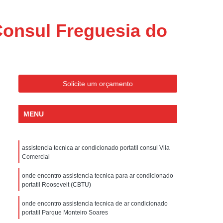
ondicionado Portatil Consul
ondicionado Portatil Philco
Consul Freguesia do
Condicionado Tipo Portatil
 Ar Condicionado Portatil
 Condicionado Portatil Philco
Solicite um orçamento
 Ar Condicionado Portatil
Portatil
Assistencia Tecnica de Geladeira
MENU
x
Assistencia Tecnica Electrolux Geladeira
ssistencia Tecnica Geladeira Electrolux
assistencia tecnica ar condicionado portatil consul Vila
Comercial
Electrolux Assistencia Tecnica Geladeira
cnica
Geladeira Assistencia Tecnica
onde encontro assistencia tecnica para ar condicionado
portatil Roosevelt (CBTU)
ca
Assistencia Tecnica de Refrigerador
onde encontro assistencia tecnica de ar condicionado
x
Assistencia Tecnica Electrolux Refrigerador
portatil Parque Monteiro Soares