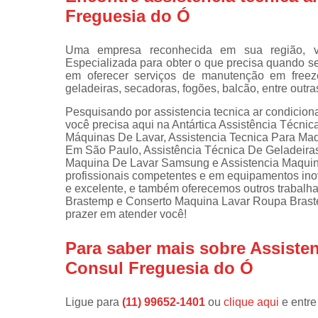
Freguesia do Ó
Instalações 
lava e sec
Uma empresa reconhecida em sua região, vo
Manutençõe
Especializada para obter o que precisa quando se 
de fogão
em oferecer serviços de manutenção em freeze
geladeiras, secadoras, fogões, balcão, entre outra
Manutençõe
em freezer
Pesquisando por assistencia tecnica ar condicion
você precisa aqui na Antártica Assistência Técni
Máquinas De Lavar, Assistencia Tecnica Para Maq
Em São Paulo, Assistência Técnica De Geladeiras
Maquina De Lavar Samsung e Assistencia Maquina
profissionais competentes e em equipamentos in
e excelente, e também oferecemos outros trabal
Brastemp e Conserto Maquina Lavar Roupa Brast
prazer em atender você!
Para saber mais sobre Assisten
Consul Freguesia do Ó
Ligue para
(11) 99652-1401
ou
clique aqui
e entre