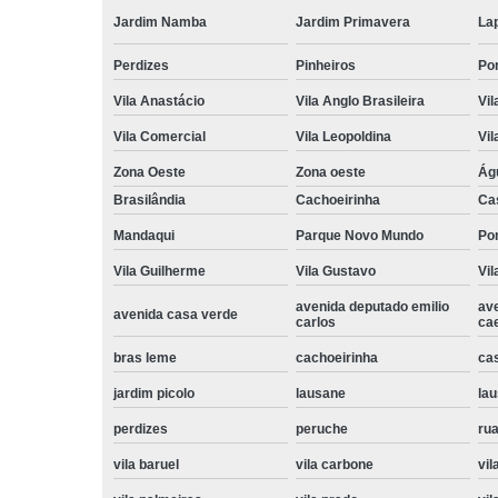
Jardim Namba
Jardim Primavera
La
Perdizes
Pinheiros
Po
Vila Anastácio
Vila Anglo Brasileira
Vil
Vila Comercial
Vila Leopoldina
Vil
Zona Oeste
Zona oeste
Ág
Brasilândia
Cachoeirinha
Ca
Mandaqui
Parque Novo Mundo
Po
Vila Guilherme
Vila Gustavo
Vil
avenida deputado emilio
av
avenida casa verde
carlos
ca
bras leme
cachoeirinha
ca
jardim picolo
lausane
lau
perdizes
peruche
rua
vila baruel
vila carbone
vil