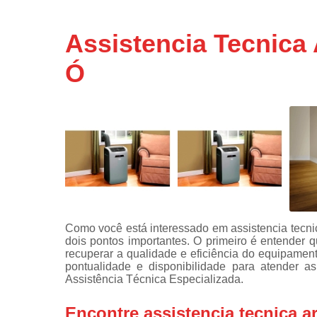
Assistência
técnicas d
Assistencia Tecnica
fogão
Ó
Assistência
técnicas d
microonda
Conserto d
máquinas d
lavar
Consertos 
adega
Consertos 
geladeiras
Como você está interessado em assistencia tecnic
expositora
dois pontos importantes. O primeiro é entender 
Instalação 
recuperar a qualidade e eficiência do equipamen
fogões
pontualidade e disponibilidade para atender a
Assistência Técnica Especializada.
Instalação 
máquinas d
Encontre assistencia tecnica a
lavar roup