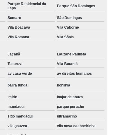
Parque Residencial da
Parque São Domingos
Instalação de Maquina de Lavar Samsung
Lapa
oupa
Instalação Maquina de Lavar Roupa
Sumaré
São Domingos
ng
Instalação Maquina Lavar e Seca
Vila Boaçava
Vila Caborne
Vila Romana
Vila Sônia
pa
Instalar Maquina de Lavar Samsung
Maquina de Lavar Roupa Instalação
Jaçanã
Lauzane Paulista
 Lavar
Instalação de Lava e Seca
Tucuruvi
Vila Butantã
Instalação de Maquina Lava e Seca
av casa verde
av direitos humanos
va e Seca Samsung
Instalação Lava Seca
barra funda
bonilhia
nstalação Maquina Lava e Seca Samsung
imirin
inajar de souza
Seca
Lava e Seca Instalação
mandaqui
parque peruche
Samsung Instalação Lava e Seca
sitio mandaqui
ultramarino
ogão a Gas
Manutenção de Fogão Cooktop
vila gouvea
vila nova cachoeirinha
olux
Manutenção em Fogão