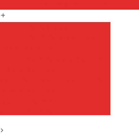
(11) 99652-1401
(11) 3673-1948
r
Assistencia Maquina Lavar
r
Assistencia Tecnica Maquina de Lavar
Maquina de Lavar Samsung
g
Assistencia Tecnica para Maquina de Lavar
Samsung Maquina de Lavar
avar e Secar
Maquina de Lavar Assistencia
Tecnica Maquina de Lavar
avar Assistencia Tecnica
atil Assistencia Tecnica
ondicionado Philco Portatil
Ar Condicionado Portatil