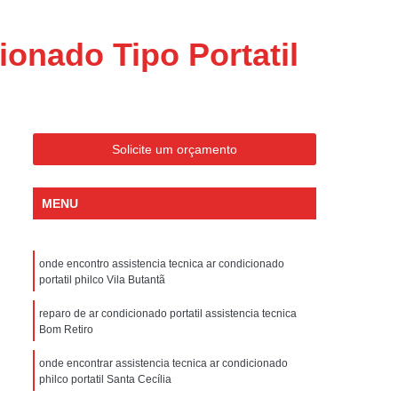
ondicionado Portatil Consul
ondicionado Portatil Philco
onado Tipo Portatil
Condicionado Tipo Portatil
 Ar Condicionado Portatil
 Condicionado Portatil Philco
Solicite um orçamento
 Ar Condicionado Portatil
Portatil
Assistencia Tecnica de Geladeira
MENU
x
Assistencia Tecnica Electrolux Geladeira
ssistencia Tecnica Geladeira Electrolux
onde encontro assistencia tecnica ar condicionado
portatil philco Vila Butantã
Electrolux Assistencia Tecnica Geladeira
cnica
Geladeira Assistencia Tecnica
reparo de ar condicionado portatil assistencia tecnica
Bom Retiro
ca
Assistencia Tecnica de Refrigerador
onde encontrar assistencia tecnica ar condicionado
x
Assistencia Tecnica Electrolux Refrigerador
philco portatil Santa Cecília