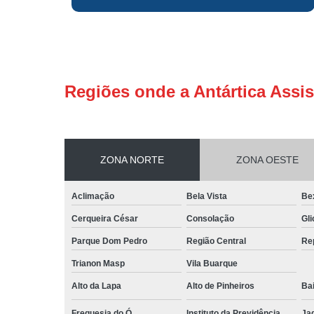
Regiões onde a Antártica Assis
ZONA NORTE
ZONA OESTE
Aclimação
Bela Vista
Be
Cerqueira César
Consolação
Gli
Parque Dom Pedro
Região Central
Re
Trianon Masp
Vila Buarque
Alto da Lapa
Alto de Pinheiros
Bai
Freguesia do Ó
Instituto da Previdência
Ja