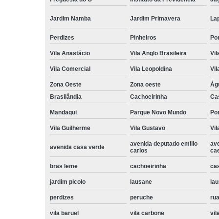
Jardim Namba
Jardim Primavera
La
Perdizes
Pinheiros
Po
Vila Anastácio
Vila Anglo Brasileira
Vil
Vila Comercial
Vila Leopoldina
Vil
Zona Oeste
Zona oeste
Ág
Brasilândia
Cachoeirinha
Ca
Mandaqui
Parque Novo Mundo
Po
Vila Guilherme
Vila Gustavo
Vil
avenida deputado emilio
av
avenida casa verde
carlos
ca
bras leme
cachoeirinha
ca
jardim picolo
lausane
lau
perdizes
peruche
rua
vila baruel
vila carbone
vil