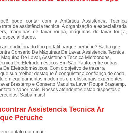
Assistencia Tecnica Refrigerador
As
de
Assistencia Tecnica R
a
cê pode contar com a Antártica Assistência Técnica
Assistencia Tecnica Refrigerador Electrolux
s
trata de assistência técnica. A organização é especializada
rs, máquinas de lavar roupa, máquinas de lavar louça,
Refrigerador Assistencia Tecnica
R
s especialidades.
s
Assistencia Tecnica Lavadora Secadora Sa
 ar condicionado tipo portatil parque peruche? Saiba que
contra Conserto De Máquinas De Lavar, Assistencia Tecnica
Assistencia Tecnica Maquina Secadora d
a Maquina De Lavar, Assistencia Tecnica Microondas,
Técnica De Eletrodomésticos Em São Paulo, entre outras
Assistencia Tecnica Sa
a De Eletrodomésticos. Com o objetivo de trazer a
Assistencia Tecnica Samsung Seca
e que sua melhor destaque é conquistar a confiança de cada
nto em equipamentos modernos e profissionais experientes.
Assistencia Tecnica Secadora a Gas
avar Brastemp e Conserto Maquina Lavar Roupa Brastemp.
ontato e saber mais. Nossos atendentes estão dispostos a
Assistencia Tecnica Secadora Enxuta
erecidos. Saiba mais!
Assistancia Tecnica para Fogão Co
contrar Assistencia Tecnica Ar
Assistencia Tecnica de Fogão Br
rque Peruche
Assistencia Tecnica Fogao a Gas
 em contato por email.