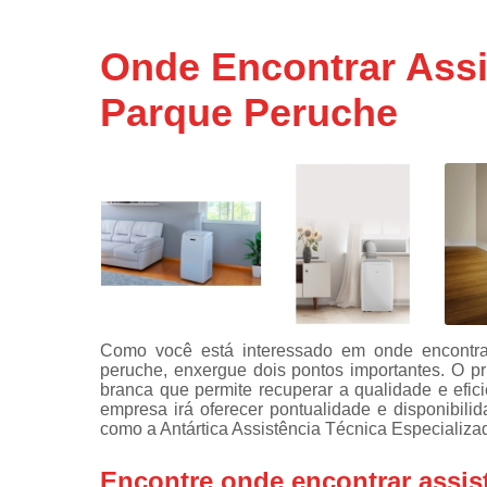
Assistência
técnicas d
Onde Encontrar Assi
fogão
Parque Peruche
Assistência
técnicas d
microonda
Conserto d
máquinas d
lavar
Consertos 
adega
Consertos 
geladeiras
Como você está interessado em onde encontrar 
expositora
peruche, enxergue dois pontos importantes. O p
Instalação 
branca que permite recuperar a qualidade e efi
fogões
empresa irá oferecer pontualidade e disponibili
como a Antártica Assistência Técnica Especializa
Instalação 
máquinas d
Encontre onde encontrar assist
lavar roup