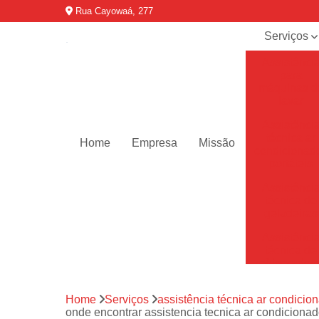
Rua Cayowaá, 277
Serviços
Assistênci
para
máquinas d
lavar
Assistênci
técnica ar
Home
Empresa
Missão
condicionad
portáteis
Assistênci
técnica de
geladeiras
Assistênci
técnica de
refrigerador
Assistênci
Home
Serviços
assistência técnica ar condicion
técnica de
onde encontrar assistencia tecnica ar condicionado
secadoras