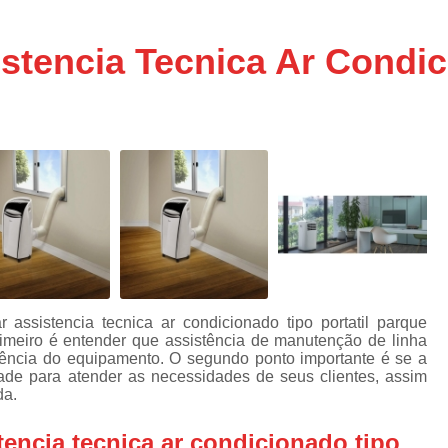
Assistencia Tecnica Ar C
s
e
Assistencia Tecnica Ar C
stencia Tecnica Ar Condici
Assistencia Tecnica Ar 
s
e
Assistencia Tecnica de
s
Assistencia Tecnica de Ar
e
e
Assistencia Tecnica em
Assistencia Tecnica para Ar Condicionado 
de
Assistencia Tecnica de Geladeira Electrolu
Assistencia Tecnica Geladeira
A
de
Assistencia Tecnica Resfriar Geladeira
assistencia tecnica ar condicionado tipo portatil parque
s
rimeiro é entender que assistência de manutenção de linha
Electrolux Geladeira Assistencia Te
de
ciência do equipamento. O segundo ponto importante é se a
dade para atender as necessidades de seus clientes, assim
Geladeira Electrolux Assistencia Tecni
da.
de
Assistencia Tecnica de Refrigerador Electrolu
e
encia tecnica ar condicionado tipo
a