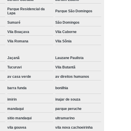
Instalação de Maquina de Lavar Samsung
Parque Residencial da
Parque São Domingos
Lapa
oupa
Instalação Maquina de Lavar Roupa
Sumaré
São Domingos
ng
Instalação Maquina Lavar e Seca
Vila Boaçava
Vila Caborne
pa
Instalar Maquina de Lavar Samsung
Vila Romana
Vila Sônia
Maquina de Lavar Roupa Instalação
 Lavar
Instalação de Lava e Seca
Jaçanã
Lauzane Paulista
Instalação de Maquina Lava e Seca
Tucuruvi
Vila Butantã
va e Seca Samsung
Instalação Lava Seca
av casa verde
av direitos humanos
nstalação Maquina Lava e Seca Samsung
barra funda
bonilhia
Seca
Lava e Seca Instalação
imirin
inajar de souza
Samsung Instalação Lava e Seca
mandaqui
parque peruche
ogão a Gas
Manutenção de Fogão Cooktop
sitio mandaqui
ultramarino
olux
Manutenção em Fogão
vila gouvea
vila nova cachoeirinha