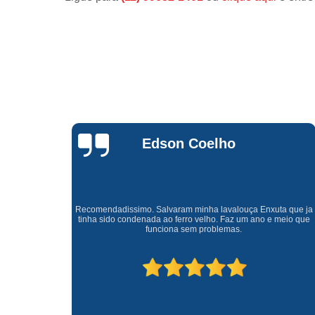
Waldirene
Monteiro
a que ja
Uma empresa á 41 anos no mercado que sempre valoriza o
meio que
cliente ótimo atendimento com garantia de todos o serviços.