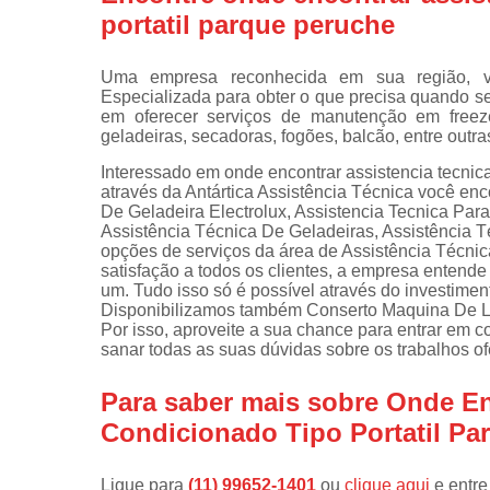
portatil parque peruche
Instalações 
lava e sec
Uma empresa reconhecida em sua região, vo
Manutençõe
Especializada para obter o que precisa quando se 
de fogão
em oferecer serviços de manutenção em freeze
geladeiras, secadoras, fogões, balcão, entre outra
Manutençõe
em freezer
Interessado em onde encontrar assistencia tecnica
através da Antártica Assistência Técnica você en
De Geladeira Electrolux, Assistencia Tecnica Par
Assistência Técnica De Geladeiras, Assistência 
opções de serviços da área de Assistência Técnic
satisfação a todos os clientes, a empresa entend
um. Tudo isso só é possível através do investime
Disponibilizamos também Conserto Maquina De L
Por isso, aproveite a sua chance para entrar em c
sanar todas as suas dúvidas sobre os trabalhos of
Para saber mais sobre Onde En
Condicionado Tipo Portatil Pa
Ligue para
(11) 99652-1401
ou
clique aqui
e entre