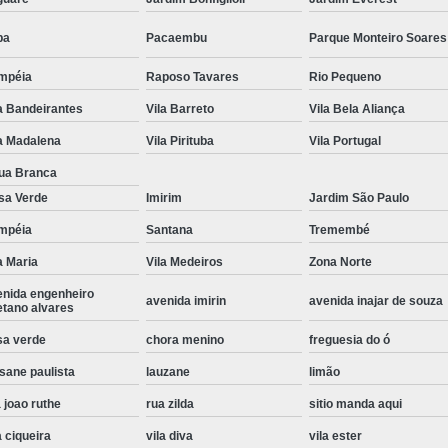
Instalação de Maquina de Lavar Roupa
pa
Pacaembu
Parque Monteiro Soares
Instalação Eletrica Maquina de Lavar R
mpéia
Raposo Tavares
Rio Pequeno
Instalação Maquina de Lavar Samsu
a Bandeirantes
Vila Barreto
Vila Bela Aliança
Instalação para Maquina de Lavar Rou
a Madalena
Vila Pirituba
Vila Portugal
Instalar Maquina Lavar Roupa
ua Branca
Samsung Instalação Maquina de
sa Verde
Imirim
Jardim São Paulo
Instalação de Lava e Seca Samsung
mpéia
Santana
Tremembé
Instalação Lava e Seca
Instalação La
a Maria
Vila Medeiros
Zona Norte
enida engenheiro
Instalação Maquina Lava e Seca
I
avenida imirin
avenida inajar de souza
etano alvares
Instalação Samsung Lava e 
sa verde
chora menino
freguesia do ó
Lava e Seca Samsung Instalação
sane paulista
lauzane
limão
Manutenção de Fogão
Manutenção de F
 joao ruthe
rua zilda
sitio manda aqui
Manutenção de Fogão Electr
a ciqueira
vila diva
vila ester