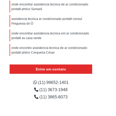
sistencia Tecnica Refrigerador com Defeito
onde encontrar assistencia tecnica de ar condicionado
portatil philco Sumaré
efrigerador com Problema
assistencia tecnica ar condicionado portatil consul
Assistencia Tecnica Refrigerador Não Liga
Freguesia do Ó
efrigerador Electrolux Assistencia Tecnica
onde encontrar assistencia tecnica em ar condicionado
msung
Assistencia Tecnica Maquina Secadora
portatil av casa verde
e Roupa
Assistencia Tecnica para Secadora
onde encontro assistencia tecnica de ar condicionado
portatil philco Cerqueira César
msung Lavadora e Secadora
onde encontrar assistencia tecnica em ar condicionado
dora
Assistencia Tecnica Secadora
portatil Pacaembu
Entre em contato
Assistencia Tecnica Secadora de Roupa
assistencia tecnica ar condicionado philco portatil sitio
Assistencia Tecnica Secadora Samsung
mandaqui
(11) 99652-1401
(11) 3673-1948
oktop
Assistencia Tecnica de Fogão
onde encontro assistencia tecnica para ar condicionado
portatil Trianon Masp
(11) 3865-6073
astemp
Assistencia Tecnica Fogão
Assistencia Tecnica Fogão Brastemp