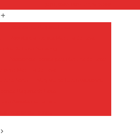
(11) 99652-1401
(11) 3673-1948
r
Assistencia Maquina Lavar
r
Assistencia Tecnica Maquina de Lavar
Maquina de Lavar Samsung
g
Assistencia Tecnica para Maquina de Lavar
Samsung Maquina de Lavar
avar e Secar
Maquina de Lavar Assistencia
Tecnica Maquina de Lavar
avar Assistencia Tecnica
atil Assistencia Tecnica
ondicionado Philco Portatil
Ar Condicionado Portatil