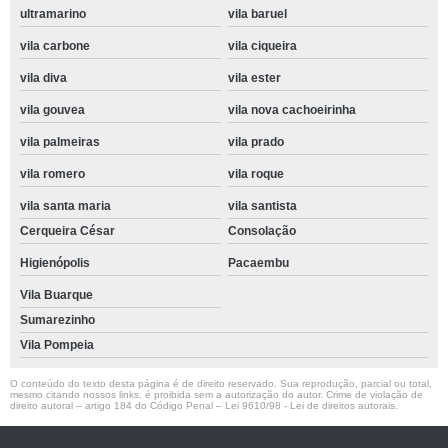
ultramarino
vila baruel
vila carbone
vila ciqueira
vila diva
vila ester
vila gouvea
vila nova cachoeirinha
vila palmeiras
vila prado
vila romero
vila roque
vila santa maria
vila santista
Cerqueira César
Consolação
Higienópolis
Pacaembu
Vila Buarque
Sumarezinho
Vila Pompeia
O conteúdo do texto desta página é de direito reservado. Sua reprodução, parcial ou total,
mesmo citando nossos links, é proibida sem a autorização do autor. Crime de violação de
direito autoral – artigo 184 do Código Penal –
Lei 9610/98 - Lei de direitos autorais
.