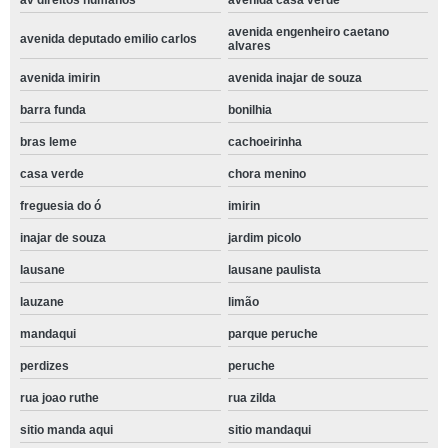
av direitos humanos
avenida casa verde
avenida engenheiro caetano
avenida deputado emilio carlos
alvares
avenida imirin
avenida inajar de souza
barra funda
bonilhia
bras leme
cachoeirinha
casa verde
chora menino
freguesia do ó
imirin
inajar de souza
jardim picolo
lausane
lausane paulista
lauzane
limão
mandaqui
parque peruche
perdizes
peruche
rua joao ruthe
rua zilda
sitio manda aqui
sitio mandaqui