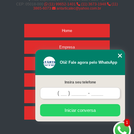
CEP: 05018-000
(11) 99652-1401
(11) 3673-1948
(11)
3865-6073
antarticatec@yahoo.com.br
Home
Empresa
Olá! Fale agora pelo WhatsApp
Missão
Serviços
Insira seu telefone
Contato
Iniciar conversa
Mapa do site
1