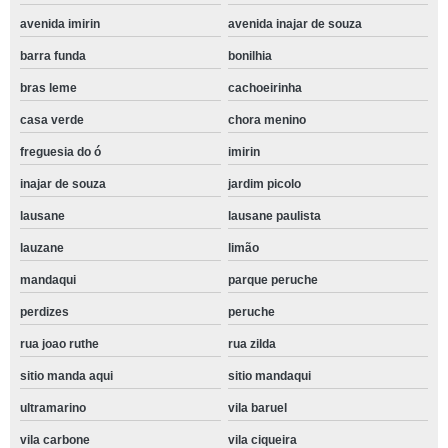
avenida imirin
avenida inajar de souza
barra funda
bonilhia
bras leme
cachoeirinha
casa verde
chora menino
freguesia do ó
imirin
inajar de souza
jardim picolo
lausane
lausane paulista
lauzane
limão
mandaqui
parque peruche
perdizes
peruche
rua joao ruthe
rua zilda
sitio manda aqui
sitio mandaqui
ultramarino
vila baruel
vila carbone
vila ciqueira