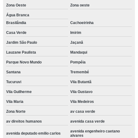
Zona Oeste
Zona oeste
Água Branca
Brasilândia
Cachoeirinha
Casa Verde
Imirim
Jardim São Paulo
Jaçanã
Lauzane Paulista
Mandaqui
Parque Novo Mundo
Pompéia
Santana
Tremembé
Tucuruvi
Vila Butantã
Vila Guilherme
Vila Gustavo
Vila Maria
Vila Medeiros
Zona Norte
av casa verde
av direitos humanos
avenida casa verde
avenida engenheiro caetano
avenida deputado emilio carlos
alvares