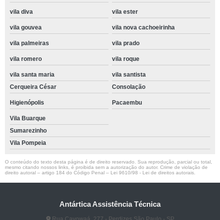
vila diva
vila ester
vila gouvea
vila nova cachoeirinha
vila palmeiras
vila prado
vila romero
vila roque
vila santa maria
vila santista
Cerqueira César
Consolação
Higienópolis
Pacaembu
Vila Buarque
Sumarezinho
Vila Pompeia
O conteúdo do texto desta página é de direito reservado. Sua reprodução, parcial ou total,
mesmo citando nossos links, é proibida sem a autorização do autor. Crime de violação de
direito autoral – artigo 184 do Código Penal –
Lei 9610/98 - Lei de direitos autorais
.
Antártica Assistência Técnica
Rua Cayowaá, 277 - Perdizes São Paulo - SP