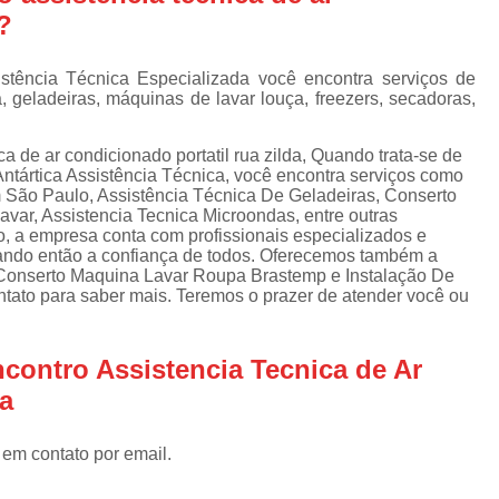
Assistencia Tecnica Refrigerador
As
?
de
Assistencia Tecnica R
a
stência Técnica Especializada você encontra serviços de
Assistencia Tecnica Refrigerador Electrolux
s
geladeiras, máquinas de lavar louça, freezers, secadoras,
Refrigerador Assistencia Tecnica
R
s
a de ar condicionado portatil rua zilda, Quando trata-se de
Assistencia Tecnica Lavadora Secadora Sa
ntártica Assistência Técnica, você encontra serviços como
 São Paulo, Assistência Técnica De Geladeiras, Conserto
Assistencia Tecnica Maquina Secadora d
var, Assistencia Tecnica Microondas, entre outras
o, a empresa conta com profissionais especializados e
Assistencia Tecnica Sa
ando então a confiança de todos. Oferecemos também a
Assistencia Tecnica Samsung Seca
Conserto Maquina Lavar Roupa Brastemp e Instalação De
tato para saber mais. Teremos o prazer de atender você ou
Assistencia Tecnica Secadora a Gas
Assistencia Tecnica Secadora Enxuta
contro Assistencia Tecnica de Ar
Assistancia Tecnica para Fogão Co
da
Assistencia Tecnica de Fogão Br
 em contato por email.
Assistencia Tecnica Fogao a Gas