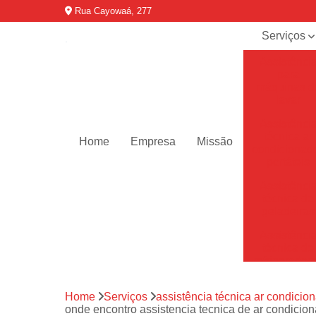
Rua Cayowaá, 277
Serviços
Assistênci
para
máquinas d
lavar
Assistênci
técnica ar
Home
Empresa
Missão
condicionad
portáteis
Assistênci
técnica de
geladeiras
Assistênci
técnica de
refrigerador
Assistênci
Home
Serviços
assistência técnica ar condicion
técnica de
onde encontro assistencia tecnica de ar condiciona
secadoras