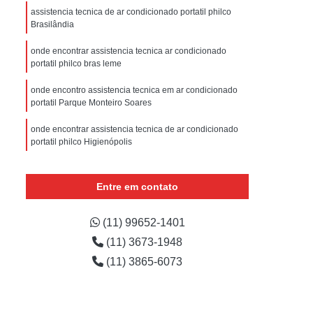
sistencia Tecnica Refrigerador com Defeito
assistencia tecnica de ar condicionado portatil philco
Brasilândia
efrigerador com Problema
onde encontrar assistencia tecnica ar condicionado
Assistencia Tecnica Refrigerador Não Liga
portatil philco bras leme
efrigerador Electrolux Assistencia Tecnica
onde encontro assistencia tecnica em ar condicionado
msung
Assistencia Tecnica Maquina Secadora
portatil Parque Monteiro Soares
e Roupa
Assistencia Tecnica para Secadora
onde encontrar assistencia tecnica de ar condicionado
portatil philco Higienópolis
msung Lavadora e Secadora
ar condicionado portatil assistencia tecnica sitio
dora
Assistencia Tecnica Secadora
mandaqui
Entre em contato
Assistencia Tecnica Secadora de Roupa
onde encontrar assistencia tecnica ar condicionado
Assistencia Tecnica Secadora Samsung
portatil consul vila santa maria
(11) 99652-1401
(11) 3673-1948
oktop
Assistencia Tecnica de Fogão
onde encontro assistencia tecnica ar condicionado
portatil consul perdizes
(11) 3865-6073
astemp
Assistencia Tecnica Fogão
Assistencia Tecnica Fogão Brastemp