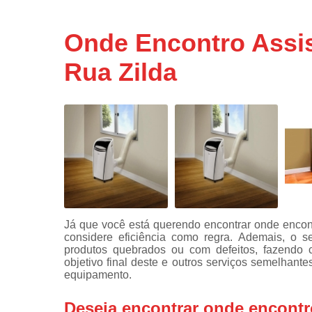
Assistência
técnicas d
Onde Encontro Assis
fogão
Rua Zilda
Assistência
técnicas d
microonda
Conserto d
máquinas d
lavar
Consertos 
adega
Consertos 
geladeiras
Já que você está querendo encontrar onde encontro
expositora
considere eficiência como regra. Ademais, o s
Instalação 
produtos quebrados ou com defeitos, fazendo
fogões
objetivo final deste e outros serviços semelhant
equipamento.
Instalação 
máquinas d
Deseja encontrar onde encontro
lavar roup