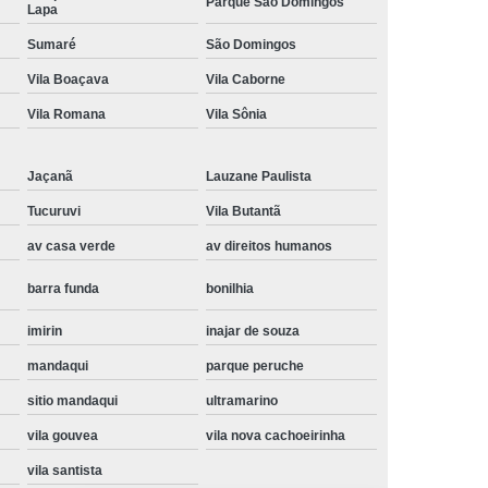
Parque São Domingos
Lapa
Instalação de Maquina de Lavar Samsung
Sumaré
São Domingos
oupa
Instalação Maquina de Lavar Roupa
Vila Boaçava
Vila Caborne
ng
Instalação Maquina Lavar e Seca
Vila Romana
Vila Sônia
pa
Instalar Maquina de Lavar Samsung
Maquina de Lavar Roupa Instalação
Jaçanã
Lauzane Paulista
 Lavar
Instalação de Lava e Seca
Tucuruvi
Vila Butantã
av casa verde
av direitos humanos
Instalação de Maquina Lava e Seca
va e Seca Samsung
Instalação Lava Seca
barra funda
bonilhia
nstalação Maquina Lava e Seca Samsung
imirin
inajar de souza
Seca
Lava e Seca Instalação
mandaqui
parque peruche
Samsung Instalação Lava e Seca
sitio mandaqui
ultramarino
ogão a Gas
Manutenção de Fogão Cooktop
vila gouvea
vila nova cachoeirinha
olux
Manutenção em Fogão
vila santista