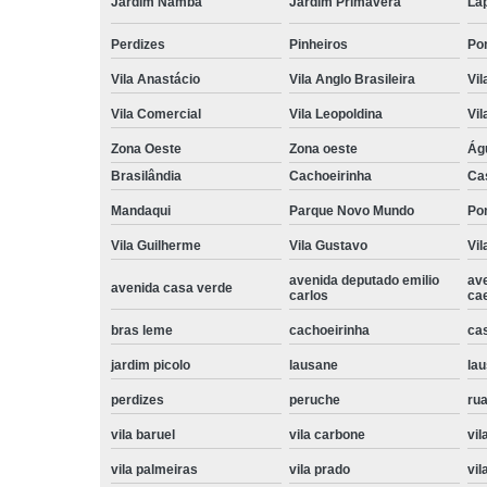
Jardim Namba
Jardim Primavera
La
Perdizes
Pinheiros
Po
Vila Anastácio
Vila Anglo Brasileira
Vil
Vila Comercial
Vila Leopoldina
Vil
Zona Oeste
Zona oeste
Ág
Brasilândia
Cachoeirinha
Ca
Mandaqui
Parque Novo Mundo
Po
Vila Guilherme
Vila Gustavo
Vil
avenida deputado emilio
av
avenida casa verde
carlos
ca
bras leme
cachoeirinha
ca
jardim picolo
lausane
lau
perdizes
peruche
rua
vila baruel
vila carbone
vil
vila palmeiras
vila prado
vil