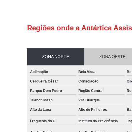
Regiões onde a Antártica Assis
ZONA NORTE
ZONA OESTE
Aclimação
Bela Vista
Be
Cerqueira César
Consolação
Gli
Parque Dom Pedro
Região Central
Re
Trianon Masp
Vila Buarque
Alto da Lapa
Alto de Pinheiros
Bai
Freguesia do Ó
Instituto da Previdência
Ja