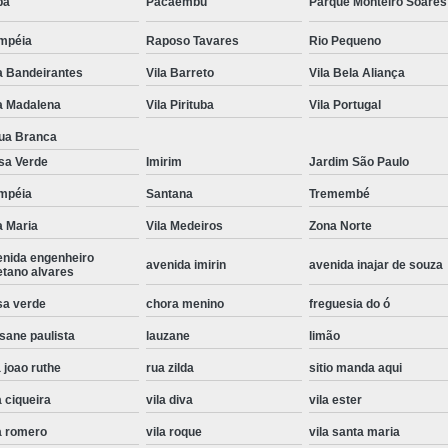
pa
Pacaembu
Parque Monteiro Soares
Instalação de Maquina de Lavar Roupa
mpéia
Raposo Tavares
Rio Pequeno
Instalação Eletrica Maquina de Lavar R
a Bandeirantes
Vila Barreto
Vila Bela Aliança
Instalação Maquina de Lavar Samsu
a Madalena
Vila Pirituba
Vila Portugal
Instalação para Maquina de Lavar Rou
ua Branca
Instalar Maquina Lavar Roupa
sa Verde
Imirim
Jardim São Paulo
Samsung Instalação Maquina de
mpéia
Santana
Tremembé
a Maria
Vila Medeiros
Zona Norte
Instalação de Lava e Seca Samsung
enida engenheiro
Instalação Lava e Seca
Instalação La
avenida imirin
avenida inajar de souza
etano alvares
Instalação Maquina Lava e Seca
I
sa verde
chora menino
freguesia do ó
Instalação Samsung Lava e 
sane paulista
lauzane
limão
Lava e Seca Samsung Instalação
 joao ruthe
rua zilda
sitio manda aqui
Manutenção de Fogão
Manutenção de F
a ciqueira
vila diva
vila ester
Manutenção de Fogão Electr
a romero
vila roque
vila santa maria