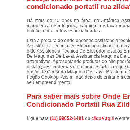
condicionado portatil rua zilda
Instalações 
lava e sec
Há mais de 40 anos na área, na Antártica Assi
Manutençõe
manutenção em fogões, máquinas de lavar roupa, 
de fogão
balcão, entre outras especialidades.
Manutençõe
Está a procura de onde encontro assistencia tecnic
em freezer
Assistência Técnica De Eletrodomésticos, com a A
o de Assistência Técnica De Eletrodomésticos Em
De Máquinas De Lavar, Assistencia Maquina De La
alternativas. Apresentando produtos de alto padrã
instalações modernas e em bom estado, conquist
opção de Conserto Maquina De Lavar Brastemp, 
Fogão Cooktop. Assim, não deixe de entrar em con
seu empreendimento!
Para saber mais sobre Onde En
Condicionado Portatil Rua Zil
Ligue para
(11) 99652-1401
ou
clique aqui
e entre