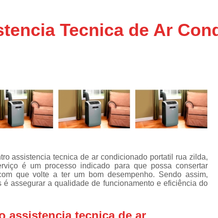
Assistencia Tecnica Ar C
s
e
Assistencia Tecnica Ar C
tencia Tecnica de Ar Cond
Assistencia Tecnica Ar 
s
e
Assistencia Tecnica de
s
Assistencia Tecnica de Ar
e
e
Assistencia Tecnica em
Assistencia Tecnica para Ar Condicionado 
de
Assistencia Tecnica de Geladeira Electrolu
Assistencia Tecnica Geladeira
A
de
Assistencia Tecnica Resfriar Geladeira
 assistencia tecnica de ar condicionado portatil rua zilda,
s
erviço é um processo indicado para que possa consertar
Electrolux Geladeira Assistencia Te
de
 com que volte a ter um bom desempenho. Sendo assim,
es é assegurar a qualidade de funcionamento e eficiência do
Geladeira Electrolux Assistencia Tecni
de
Assistencia Tecnica de Refrigerador Electrolu
e
 assistencia tecnica de ar
a