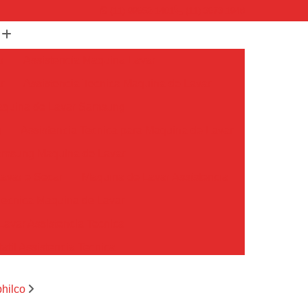
(11) 99652-1401
(11) 3673-1948
r
Assistencia Maquina Lavar
r
Assistencia Tecnica Maquina de Lavar
Maquina de Lavar Samsung
g
Assistencia Tecnica para Maquina de Lavar
Samsung Maquina de Lavar
avar e Secar
Maquina de Lavar Assistencia
Tecnica Maquina de Lavar
avar Assistencia Tecnica
atil Assistencia Tecnica
ondicionado Philco Portatil
philco
Ar Condicionado Portatil