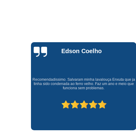
Waldirene
Monteiro
a que ja
Uma empresa á 41 anos no mercado que sempre valoriza o
meio que
cliente ótimo atendimento com garantia de todos o serviços.