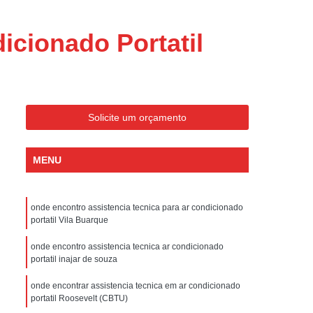
ondicionado Portatil Consul
ondicionado Portatil Philco
icionado Portatil
Condicionado Tipo Portatil
 Ar Condicionado Portatil
 Condicionado Portatil Philco
Solicite um orçamento
 Ar Condicionado Portatil
Portatil
Assistencia Tecnica de Geladeira
MENU
x
Assistencia Tecnica Electrolux Geladeira
ssistencia Tecnica Geladeira Electrolux
onde encontro assistencia tecnica para ar condicionado
portatil Vila Buarque
Electrolux Assistencia Tecnica Geladeira
cnica
Geladeira Assistencia Tecnica
onde encontro assistencia tecnica ar condicionado
portatil inajar de souza
ca
Assistencia Tecnica de Refrigerador
onde encontrar assistencia tecnica em ar condicionado
x
Assistencia Tecnica Electrolux Refrigerador
portatil Roosevelt (CBTU)