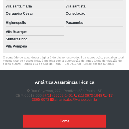
vila santa maria
vila santista
Cerqueira César
Consolação
Higienópolis
Pacaembu
Vila Buarque
Sumarezinho
Vila Pompeia
O conteúdo do texto desta página é de direito reservado. Sua reprodução, parcial ou total,
mesmo citando nossos links, é proibida sem a autorização do autor. Crime de violação de
direito autoral – artigo 184 do Código Penal –
Lei 9610/98 - Lei de direitos autorais
.
Antártica Assistência Técnica
Rua Cayowaá, 277 - Perdizes São Paulo - SP
CEP: 05018-000
(11) 99652-1401
(11) 3673-1948
(11)
3865-6073
antarticatec@yahoo.com.br
Home