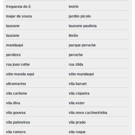
freguesia do ó
imirin
inajar de souza
jardim picolo
lausane
lausane paulista
lauzane
limão
mandaqui
parque peruche
perdizes
peruche
rua joao ruthe
rua zilda
sitio manda aqui
sitio mandaqui
ultramarino
vila baruel
vila carbone
vila ciqueira
vila diva
vila ester
vila gouvea
vila nova cachoeirinha
vila palmeiras
vila prado
vila romero
vila roque