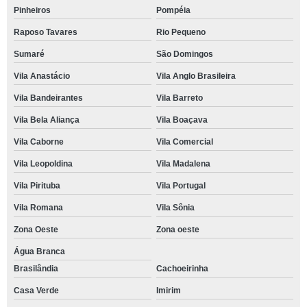
Pinheiros
Pompéia
Raposo Tavares
Rio Pequeno
Sumaré
São Domingos
Vila Anastácio
Vila Anglo Brasileira
Vila Bandeirantes
Vila Barreto
Vila Bela Aliança
Vila Boaçava
Vila Caborne
Vila Comercial
Vila Leopoldina
Vila Madalena
Vila Pirituba
Vila Portugal
Vila Romana
Vila Sônia
Zona Oeste
Zona oeste
Água Branca
Brasilândia
Cachoeirinha
Casa Verde
Imirim