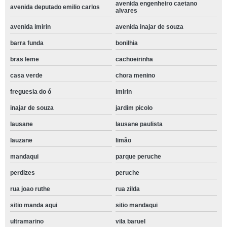
avenida engenheiro caetano
avenida deputado emilio carlos
alvares
avenida imirin
avenida inajar de souza
barra funda
bonilhia
bras leme
cachoeirinha
casa verde
chora menino
freguesia do ó
imirin
inajar de souza
jardim picolo
lausane
lausane paulista
lauzane
limão
mandaqui
parque peruche
perdizes
peruche
rua joao ruthe
rua zilda
sitio manda aqui
sitio mandaqui
ultramarino
vila baruel