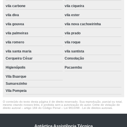
vila carbone
vila ciqueira
vila diva
vila ester
vila gouvea
vila nova cachoeirinha
vila palmeiras
vila prado
vila romero
vila roque
vila santa maria
vila santista
Cerqueira César
Consolação
Higienópolis
Pacaembu
Vila Buarque
Sumarezinho
Vila Pompeia
O conteúdo do texto desta página é de direito reservado. Sua reprodução, parcial ou total,
mesmo citando nossos links, é proibida sem a autorização do autor. Crime de violação de
direito autoral – artigo 184 do Código Penal –
Lei 9610/98 - Lei de direitos autorais
.
Antártica Assistência Técnica