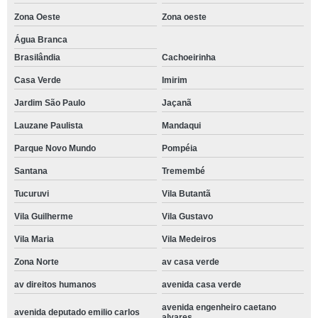
Zona Oeste
Zona oeste
Água Branca
Brasilândia
Cachoeirinha
Casa Verde
Imirim
Jardim São Paulo
Jaçanã
Lauzane Paulista
Mandaqui
Parque Novo Mundo
Pompéia
Santana
Tremembé
Tucuruvi
Vila Butantã
Vila Guilherme
Vila Gustavo
Vila Maria
Vila Medeiros
Zona Norte
av casa verde
av direitos humanos
avenida casa verde
avenida engenheiro caetano
avenida deputado emilio carlos
alvares