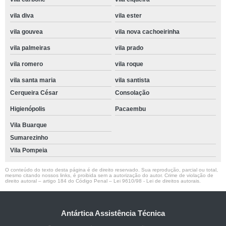
vila diva
vila ester
vila gouvea
vila nova cachoeirinha
vila palmeiras
vila prado
vila romero
vila roque
vila santa maria
vila santista
Cerqueira César
Consolação
Higienópolis
Pacaembu
Vila Buarque
Sumarezinho
Vila Pompeia
O conteúdo do texto desta página é de direito reservado. Sua reprodução, parcial ou total,
mesmo citando nossos links, é proibida sem a autorização do autor. Crime de violação de
direito autoral – artigo 184 do Código Penal –
Lei 9610/98 - Lei de direitos autorais
.
Antártica Assistência Técnica