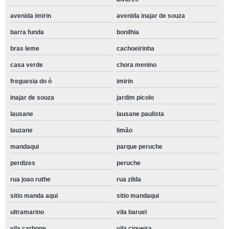
avenida imirin
avenida inajar de souza
barra funda
bonilhia
bras leme
cachoeirinha
casa verde
chora menino
freguesia do ó
imirin
inajar de souza
jardim picolo
lausane
lausane paulista
lauzane
limão
mandaqui
parque peruche
perdizes
peruche
rua joao ruthe
rua zilda
sitio manda aqui
sitio mandaqui
ultramarino
vila baruel
vila carbone
vila ciqueira