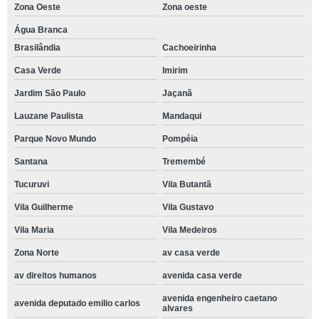
Zona Oeste
Zona oeste
Água Branca
Brasilândia
Cachoeirinha
Casa Verde
Imirim
Jardim São Paulo
Jaçanã
Lauzane Paulista
Mandaqui
Parque Novo Mundo
Pompéia
Santana
Tremembé
Tucuruvi
Vila Butantã
Vila Guilherme
Vila Gustavo
Vila Maria
Vila Medeiros
Zona Norte
av casa verde
av direitos humanos
avenida casa verde
avenida engenheiro caetano
avenida deputado emilio carlos
alvares