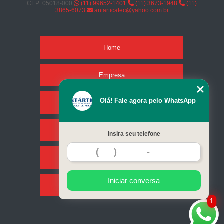
CEP: 05018-000
(11) 99652-1401
(11) 3673-1948
(11)
3865-6073
antarticatec@yahoo.com.br
Home
Empresa
Olá! Fale agora pelo WhatsApp
Missão
Serviços
Insira seu telefone
Contato
Iniciar conversa
Mapa do site
1