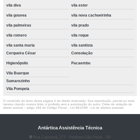
vila diva
vila ester
vila gouvea
vila nova cachoeirinha
vila palmeiras
vila prado
vila romero
vila roque
vila santa maria
vila santista
Cerqueira César
Consolação
Higienópolis
Pacaembu
Vila Buarque
Sumarezinho
Vila Pompeia
O conteúdo do texto desta página é de direito reservado. Sua reprodução, parcial ou total,
mesmo citando nossos links, é proibida sem a autorização do autor. Crime de violação de
direito autoral – artigo 184 do Código Penal –
Lei 9610/98 - Lei de direitos autorais
.
Antártica Assistência Técnica
Rua Cayowaá, 277 - Perdizes São Paulo - SP