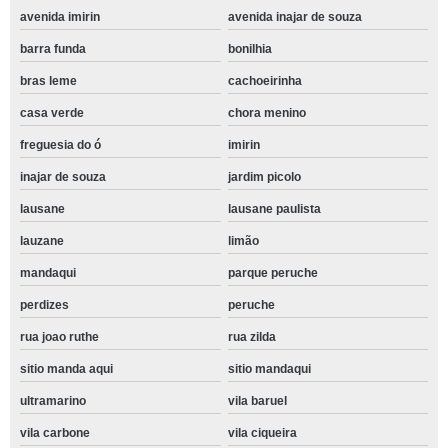
avenida imirin
avenida inajar de souza
barra funda
bonilhia
bras leme
cachoeirinha
casa verde
chora menino
freguesia do ó
imirin
inajar de souza
jardim picolo
lausane
lausane paulista
lauzane
limão
mandaqui
parque peruche
perdizes
peruche
rua joao ruthe
rua zilda
sitio manda aqui
sitio mandaqui
ultramarino
vila baruel
vila carbone
vila ciqueira