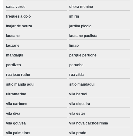
casa verde
chora menino
freguesia do ó
imirin
inajar de souza
jardim picolo
lausane
lausane paulista
lauzane
limão
mandaqui
parque peruche
perdizes
peruche
rua joao ruthe
rua zilda
sitio manda aqui
sitio mandaqui
ultramarino
vila baruel
vila carbone
vila ciqueira
vila diva
vila ester
vila gouvea
vila nova cachoeirinha
vila palmeiras
vila prado