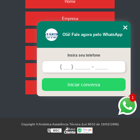
Home
Empresa
Olá! Fale agora pelo WhatsApp
Missão
Serviços
Insira seu telefone
Contato
Iniciar conversa
Mapa do site
1
Copyright © Antártica Assistência Técnica (Lei 9610 de 19/02/1998)
W3C