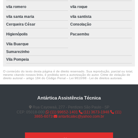
vila romero
vila roque
vila santa maria
vila santista
Cerqueira César
Consolação
Higienópolis
Pacaembu
Vila Buarque
Sumarezinho
Vila Pompeia
O conteúdo do texto desta página é de direito reservado. Sua reprodução, parcial ou total,
mesmo citando nossos links, é proibida sem a autorização do autor. Crime de violação de
direito autoral – artigo 184 do Código Penal –
Lei 9610/98 - Lei de direitos autorais
.
Antártica Assistência Técnica
Rua Cayowaá, 277 - Perdizes São Paulo - SP
CEP: 05018-000
(11) 99652-1401
(11) 3673-1948
(11)
3865-6073
antarticatec@yahoo.com.br